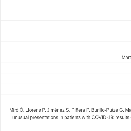
Mart
Miró Ò, Llorens P, Jiménez S, Piñera P, Burillo-Putze G, Mar
unusual presentations in patients with COVID-19: result