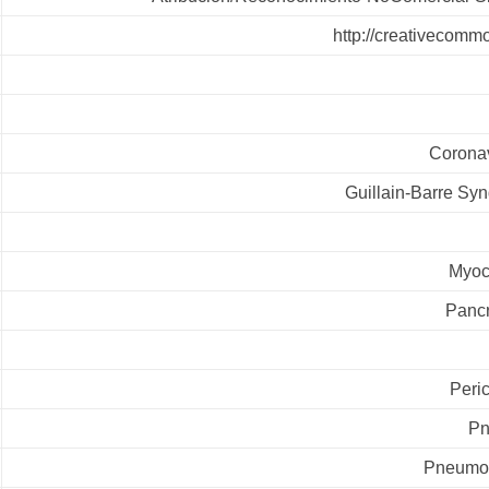
http://creativecommo
Coronav
Guillain-Barre Syn
Myoca
Pancr
Peric
Pn
Pneumot