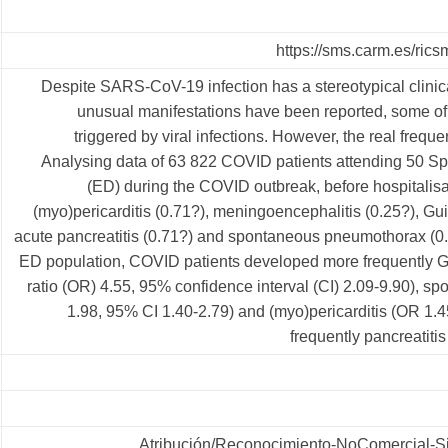
https://sms.carm.es/ri
Despite SARS-CoV-19 infection has a stereotypical clinica
unusual manifestations have been reported, some of
triggered by viral infections. However, the real fre
Analysing data of 63 822 COVID patients attending 50 
(ED) during the COVID outbreak, before hospitalisat
(myo)pericarditis (0.71?), meningoencephalitis (0.25?), Gu
acute pancreatitis (0.71?) and spontaneous pneumothorax (0
ED population, COVID patients developed more frequently G
ratio (OR) 4.55, 95% confidence interval (CI) 2.09-9.90),
1.98, 95% CI 1.40-2.79) and (myo)pericarditis (OR 1.4
frequently pancreatiti
Atribución/Reconocimiento-NoComercial-Si