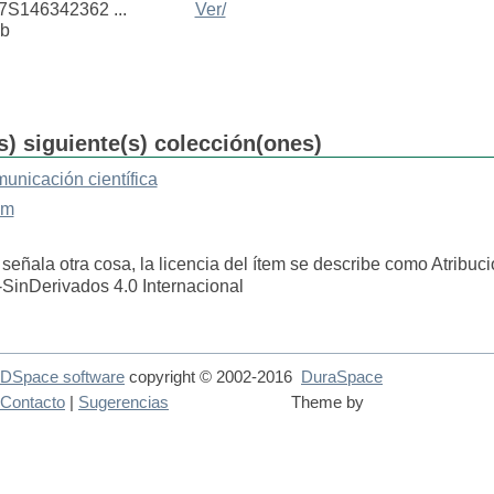
7S146342362 ...
Ver/
b
s) siguiente(s) colección(ones)
municación científica
em
 señala otra cosa, la licencia del ítem se describe como Atribu
SinDerivados 4.0 Internacional
DSpace software
copyright © 2002-2016
DuraSpace
Contacto
|
Sugerencias
Theme by