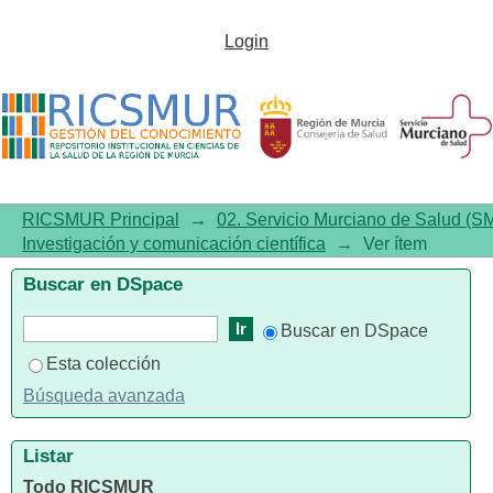
Frequency of five unusual
Login
presentations in patients with
COVID-19: results of the UMC-
19-S1
RICSMUR Principal
→
02. Servicio Murciano de Salud (S
Investigación y comunicación científica
→
Ver ítem
Buscar en DSpace
Buscar en DSpace
Esta colección
Búsqueda avanzada
Listar
Todo RICSMUR