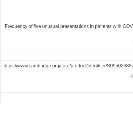
Frequency of five unusual presentations in patients with COV
https://www.cambridge.org/core/product/identifier/S09502688
1