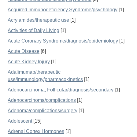
Acquired Immunodeficiency Syndrome/psychology
[1]
Acrylamides/therapeutic use
[1]
Activities of Daily Living
[1]
Acute Coronary Syndrome/diagnosis/epidemiology
[1]
Acute Disease
[6]
Acute Kidney Injury
[1]
Adalimumab/therapeutic
use/immunology/pharmacokinetics
[1]
Adenocarcinoma, Follicular/diagnosis/secondary
[1]
Adenocarcinoma/complications
[1]
Adenoma/complications/surgery
[1]
Adolescent
[15]
Adrenal Cortex Hormones
[1]