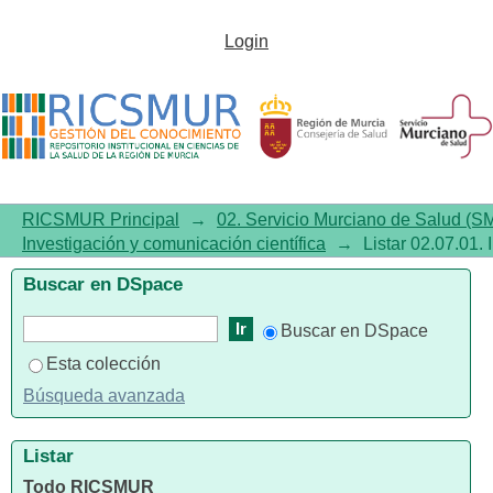
Listar02.07.01. Investigación y
Login
comunicación científica por
tema
RICSMUR Principal
→
02. Servicio Murciano de Salud (S
Investigación y comunicación científica
→
Listar 02.07.01.
Buscar en DSpace
Buscar en DSpace
Esta colección
Búsqueda avanzada
Listar
Todo RICSMUR