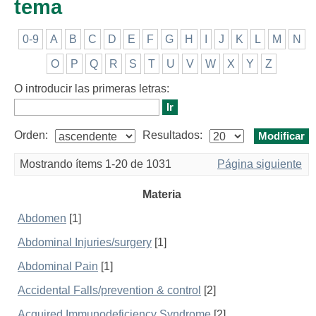
tema
0-9
A
B
C
D
E
F
G
H
I
J
K
L
M
N
O
P
Q
R
S
T
U
V
W
X
Y
Z
O introducir las primeras letras:
Orden:
Resultados:
Mostrando ítems 1-20 de 1031
Página siguiente
Materia
Abdomen
[1]
Abdominal Injuries/surgery
[1]
Abdominal Pain
[1]
Accidental Falls/prevention & control
[2]
Acquired Immunodeficiency Syndrome
[2]