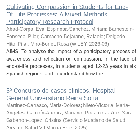
Cultivating Compassion in Students for End-
Of-Life Processes: A Mixed-Methods
Participatory Research Protocol
Abad-Corpa, Eva
;
Espinosa-Sánchez, Miriam
;
Barnestein-
Fonseca, Pilar
;
Camacho-Bejarano, Rafaela
;
Delgado-
Hito, Pilar
;
Miro-Bonet, Rosa
(
WILEY
,
2026-06
)
AIMS: To analyse the impact of a participatory process of
awareness and reflection on compassion, in the face of
end-of-life processes, in students aged 12-23 years in six
Spanish regions, and to understand how the ...
5º Concurso de casos clínicos. Hospital
General Universitario Reina Sofía
Martínez-Carrasco, María-Dolores
;
Nieto-Victoria, María-
Ángeles
;
Gambín-Arroniz, Mariano
;
Rocamora-Ruiz, Sara
;
Gabarrón-López, Cristina
(
Servicio Murciano de Salud.
Área de Salud VII Murcia Este
,
2025
)