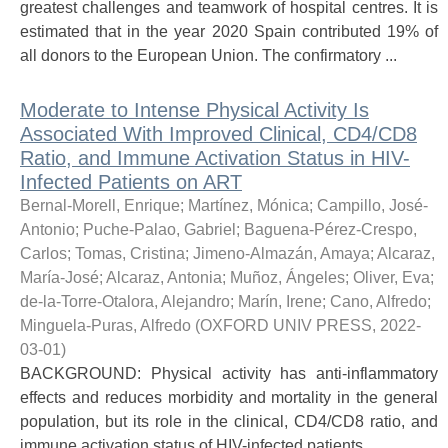
greatest challenges and teamwork of hospital centres. It is
estimated that in the year 2020 Spain contributed 19% of
all donors to the European Union. The confirmatory ...
Moderate to Intense Physical Activity Is
Associated With Improved Clinical, CD4/CD8
Ratio, and Immune Activation Status in HIV-
Infected Patients on ART
Bernal-Morell, Enrique
;
Martínez, Mónica
;
Campillo, José-
Antonio
;
Puche-Palao, Gabriel
;
Baguena-Pérez-Crespo,
Carlos
;
Tomas, Cristina
;
Jimeno-Almazán, Amaya
;
Alcaraz,
María-José
;
Alcaraz, Antonia
;
Muñoz, Ángeles
;
Oliver, Eva
;
de-la-Torre-Otalora, Alejandro
;
Marín, Irene
;
Cano, Alfredo
;
Minguela-Puras, Alfredo
(
OXFORD UNIV PRESS
,
2022-
03-01
)
BACKGROUND: Physical activity has anti-inflammatory
effects and reduces morbidity and mortality in the general
population, but its role in the clinical, CD4/CD8 ratio, and
immune activation status of HIV-infected patients ...