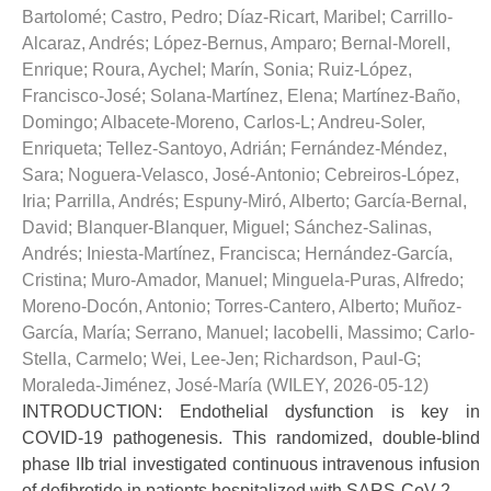
Bartolomé
;
Castro, Pedro
;
Díaz-Ricart, Maribel
;
Carrillo-
Alcaraz, Andrés
;
López-Bernus, Amparo
;
Bernal-Morell,
Enrique
;
Roura, Aychel
;
Marín, Sonia
;
Ruiz-López,
Francisco-José
;
Solana-Martínez, Elena
;
Martínez-Baño,
Domingo
;
Albacete-Moreno, Carlos-L
;
Andreu-Soler,
Enriqueta
;
Tellez-Santoyo, Adrián
;
Fernández-Méndez,
Sara
;
Noguera-Velasco, José-Antonio
;
Cebreiros-López,
Iria
;
Parrilla, Andrés
;
Espuny-Miró, Alberto
;
García-Bernal,
David
;
Blanquer-Blanquer, Miguel
;
Sánchez-Salinas,
Andrés
;
Iniesta-Martínez, Francisca
;
Hernández-García,
Cristina
;
Muro-Amador, Manuel
;
Minguela-Puras, Alfredo
;
Moreno-Docón, Antonio
;
Torres-Cantero, Alberto
;
Muñoz-
García, María
;
Serrano, Manuel
;
Iacobelli, Massimo
;
Carlo-
Stella, Carmelo
;
Wei, Lee-Jen
;
Richardson, Paul-G
;
Moraleda-Jiménez, José-María
(
WILEY
,
2026-05-12
)
INTRODUCTION: Endothelial dysfunction is key in
COVID-19 pathogenesis. This randomized, double-blind
phase IIb trial investigated continuous intravenous infusion
of defibrotide in patients hospitalized with SARS-CoV-2 ...