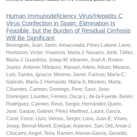
Human Immunodeficiency Virus/Hepatits C
Virus Coinfection in Spain: Elimination Is
Feasible, but the Burden of Residual Cirrhosis
Will Be Significant
Berenguer, Juan
;
Jarrin, Inmaculada
;
Pérez-Latorre, Leire
;
Hontanon, Victor
;
Vivancos, María-J
;
Navarro, Jordi
;
Téllez,
María-J
;
Guardiola, Josep-M
;
Iribarren, José-A
;
Rivero-
Juarez, Antonio
;
Márquez, Manuel
;
Artero, Arturo
;
Morano,
Luis
;
Santos, Ignacio
;
Moreno, Javier
;
Farinas, María-C
;
Galindo, María-J
;
Hernando, María-A
;
Montero, Marta
;
Cifuentes, Carmen
;
Domingo, Pere
;
Sanz, Jose
;
Domingez, Lourdes
;
Ferrero, Oscar-L
;
de-la-Fuente, Belén
;
Rodriguez, Carmen
;
Reus, Sergio
;
Hernández-Quero,
Jose
;
Gaspar, Gabriel
;
Pérez-Martínez, Laura
;
García,
Coral
;
Force, Lluis
;
Veloso, Sergio
;
Losa, Juan-E
;
Vilaro,
Josep
;
Bernal-Morell, Enrique
;
Arponen, Sari
;
Orti, Amat-J
;
Chocarro, Angel
;
Teira, Ramon
;
Alonso-García, Gerardo
;