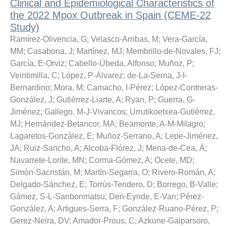
Clinical and Epidemiological Characteristics of
the 2022 Mpox Outbreak in Spain (CEME-22
Study)
Ramírez-Olivencia, G
;
Velasco-Arribas, M
;
Vera-García,
MM
;
Casabona, J
;
Martínez, MJ
;
Membrillo-de-Novales, FJ
;
García, E-Orviz
;
Cabello-Úbeda, Alfonso
;
Muñoz, P
;
Veintimilla, C
;
López, P-Álvarez
;
de-La-Serna, J-I-
Bernardino
;
Mora, M
;
Camacho, I-Pérez
;
López-Contreras-
González, J
;
Gutiérrez-Liarte, A
;
Ryan, P
;
Guerra, G-
Jiménez
;
Gallego, M-J-Vivancos
;
Urrutikoetxea-Gutiérrez,
MJ
;
Hernández-Betancor, MA
;
Beamonte, A-M-Milagro
;
Lagaretos-González, E
;
Muñoz-Serrano, A
;
Lepe-Jiménez,
JA
;
Ruiz-Sancho, A
;
Alcoba-Flórez, J
;
Mena-de-Cea, Á
;
Navarrete-Lorite, MN
;
Corma-Gómez, A
;
Ocete, MD
;
Simón-Sacristán, M
;
Martín-Segarra, O
;
Rivero-Román, A
;
Delgado-Sánchez, E
;
Torrús-Tendero, D
;
Borrego, B-Valle
;
Gámez, S-L-Sanbonmatsu
;
Den-Eynde, E-Van
;
Pérez-
González, A
;
Artigues-Serra, F
;
González-Ruano-Pérez, P
;
Gerez-Neira, DV
;
Amador-Prous, C
;
Azkune-Galparsoro,