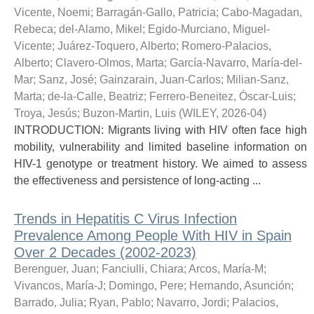
Vicente, Noemi
;
Barragán-Gallo, Patricia
;
Cabo-Magadan,
Rebeca
;
del-Alamo, Mikel
;
Egido-Murciano, Miguel-
Vicente
;
Juárez-Toquero, Alberto
;
Romero-Palacios,
Alberto
;
Clavero-Olmos, Marta
;
García-Navarro, María-del-
Mar
;
Sanz, José
;
Gainzarain, Juan-Carlos
;
Milian-Sanz,
Marta
;
de-la-Calle, Beatriz
;
Ferrero-Beneitez, Óscar-Luis
;
Troya, Jesús
;
Buzon-Martin, Luis
(
WILEY
,
2026-04
)
INTRODUCTION: Migrants living with HIV often face high
mobility, vulnerability and limited baseline information on
HIV-1 genotype or treatment history. We aimed to assess
the effectiveness and persistence of long-acting ...
Trends in Hepatitis C Virus Infection
Prevalence Among People With HIV in Spain
Over 2 Decades (2002-2023)
Berenguer, Juan
;
Fanciulli, Chiara
;
Arcos, María-M
;
Vivancos, María-J
;
Domingo, Pere
;
Hernando, Asunción
;
Barrado, Julia
;
Ryan, Pablo
;
Navarro, Jordi
;
Palacios,