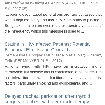
Albarracín-Marín-Blázquez, Antonio
(
ARAN EDICIONES,
S A
,
2017-05
)
Iatrogenic esophageal perforations are rare but associated
with a high morbidity and mortality. Secondary to placing a
Sengstaken ballon are even more extraordinary because of
the infrequency which this measure is used to ...
Statins in HIV-Infected Patients: Potential
Beneficial Effects and Clinical Use
Bernal-Morell, Enrique
;
Marín, Irene
;
Masia, Mar
;
Gutierrez,
Felix
(
PERMANYER PUBL
,
2017
)
Patients living with HIV have an increased risk of
cardiovascular disease that is considered to be the result of
an interaction between traditional cardiovascular risk
factors, particularly smoking and dyslipidemia, and ...
Delayed tracheal perforation after thyroid
surgery in patient with neck radiotherapy;