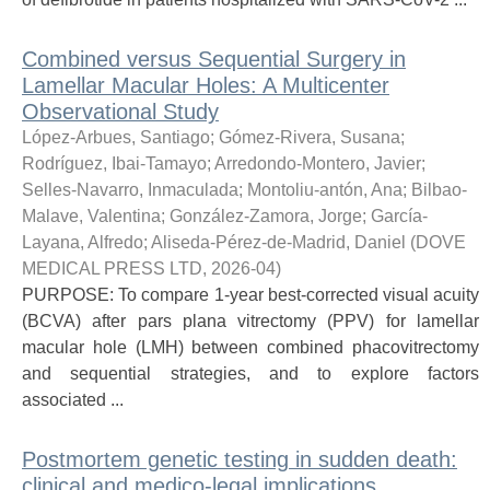
Combined versus Sequential Surgery in
Lamellar Macular Holes: A Multicenter
Observational Study
López-Arbues, Santiago
;
Gómez-Rivera, Susana
;
Rodríguez, Ibai-Tamayo
;
Arredondo-Montero, Javier
;
Selles-Navarro, Inmaculada
;
Montoliu-antón, Ana
;
Bilbao-
Malave, Valentina
;
González-Zamora, Jorge
;
García-
Layana, Alfredo
;
Aliseda-Pérez-de-Madrid, Daniel
(
DOVE
MEDICAL PRESS LTD
,
2026-04
)
PURPOSE: To compare 1-year best-corrected visual acuity
(BCVA) after pars plana vitrectomy (PPV) for lamellar
macular hole (LMH) between combined phacovitrectomy
and sequential strategies, and to explore factors
associated ...
Postmortem genetic testing in sudden death:
clinical and medico-legal implications