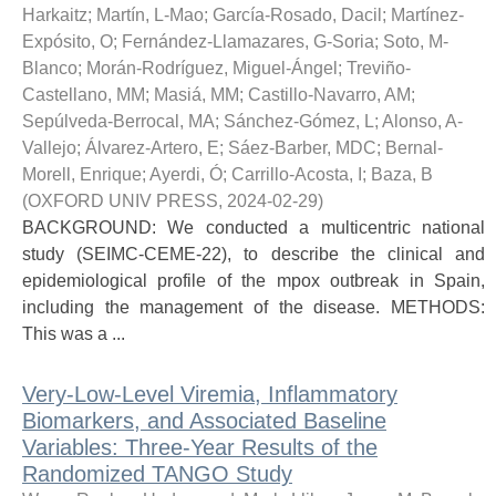
Harkaitz
;
Martín, L-Mao
;
García-Rosado, Dacil
;
Martínez-
Expósito, O
;
Fernández-Llamazares, G-Soria
;
Soto, M-
Blanco
;
Morán-Rodríguez, Miguel-Ángel
;
Treviño-
Castellano, MM
;
Masiá, MM
;
Castillo-Navarro, AM
;
Sepúlveda-Berrocal, MA
;
Sánchez-Gómez, L
;
Alonso, A-
Vallejo
;
Álvarez-Artero, E
;
Sáez-Barber, MDC
;
Bernal-
Morell, Enrique
;
Ayerdi, Ó
;
Carrillo-Acosta, I
;
Baza, B
(
OXFORD UNIV PRESS
,
2024-02-29
)
BACKGROUND: We conducted a multicentric national
study (SEIMC-CEME-22), to describe the clinical and
epidemiological profile of the mpox outbreak in Spain,
including the management of the disease. METHODS:
This was a ...
Very-Low-Level Viremia, Inflammatory
Biomarkers, and Associated Baseline
Variables: Three-Year Results of the
Randomized TANGO Study