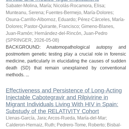
Sabater-Molina, María
;
Nicolás-Rocamora, Elisa
;
Munteanu, Serena
;
Fuentes-Bermejo, María-Dolores
;
Osuna-Carrillo-Albornoz, Eduardo
;
Pérez-Cárceles, María-
Dolores
;
Pastor-Quirante, Francisco
;
Gimeno-Blanes,
Juan-Ramón
;
Hernández-del-Rincón, Juan-Pedro
(
SPRINGER
,
2026-05-08
)
BACKGROUND: Anatomopathological autopsy and
postmortem genetic testing play a crucial role in forensic
medicine, particularly in elucidating the causes of sudden
death (SD) that remain unexplained by conventional
methods. ...
Effectiveness and Persistence of Long-Acting
Injectable Cabotegravir and Rilpivirine in
Migrant Individuals Living With HIV in Spain:
Substudy of the RELATIVITY Cohort
Llenas-García, Jara
;
Arcos-Rueda, María-del-Mar
;
Calderon-Hernaiz, Ruth
;
Pedrero-Tome, Roberto
;
Bisbal-