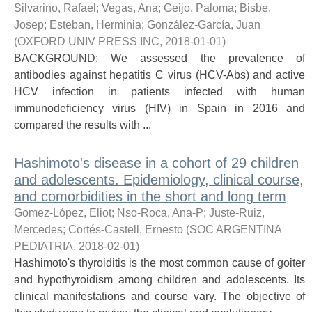
Silvarino, Rafael
;
Vegas, Ana
;
Geijo, Paloma
;
Bisbe,
Josep
;
Esteban, Herminia
;
González-García, Juan
(
OXFORD UNIV PRESS INC
,
2018-01-01
)
BACKGROUND: We assessed the prevalence of
antibodies against hepatitis C virus (HCV-Abs) and active
HCV infection in patients infected with human
immunodeficiency virus (HIV) in Spain in 2016 and
compared the results with ...
Hashimoto's disease in a cohort of 29 children
and adolescents. Epidemiology, clinical course,
and comorbidities in the short and long term
Gomez-López, Eliot
;
Nso-Roca, Ana-P
;
Juste-Ruiz,
Mercedes
;
Cortés-Castell, Ernesto
(
SOC ARGENTINA
PEDIATRIA
,
2018-02-01
)
Hashimoto's thyroiditis is the most common cause of goiter
and hypothyroidism among children and adolescents. Its
clinical manifestations and course vary. The objective of