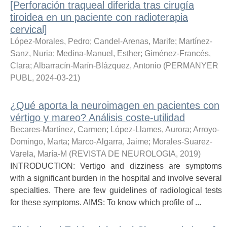
[Perforación traqueal diferida tras cirugía
tiroidea en un paciente con radioterapia
cervical]
López-Morales, Pedro
;
Candel-Arenas, Marife
;
Martínez-
Sanz, Nuria
;
Medina-Manuel, Esther
;
Giménez-Francés,
Clara
;
Albarracín-Marín-Blázquez, Antonio
(
PERMANYER
PUBL
,
2024-03-21
)
¿Qué aporta la neuroimagen en pacientes con
vértigo y mareo? Análisis coste-utilidad
Becares-Martínez, Carmen
;
López-Llames, Aurora
;
Arroyo-
Domingo, Marta
;
Marco-Algarra, Jaime
;
Morales-Suarez-
Varela, María-M
(
REVISTA DE NEUROLOGIA
,
2019
)
INTRODUCTION: Vertigo and dizziness are symptoms
with a significant burden in the hospital and involve several
specialties. There are few guidelines of radiological tests
for these symptoms. AIMS: To know which profile of ...