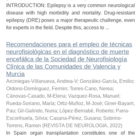
INTRODUCTION: Epilepsy is a very common neurological
disease with high morbidity and mortality. Drug-resistant
epilepsy (DRE) poses a major therapeutic challenge, even
for experts in the field. Despite this, access to ...
Recomendaciones para el empleo de técnicas
neurofisiológicas en el diagnóstico de muerte
encefálica de la Sociedad de Neurofisiología
Clínica de las Comunidades de Valencia y
Murcia
Arciniegas-Villanueva, Andrea-V
;
González-García, Emilio
;
Ordono-Domínguez, Fermin
;
Torres-Cano, Nerea
;
Cánovas-Casado, M-Elena
;
Vazquez-Rosa, Manuel
;
Rueda-Soriano, María
;
Ortiz-Muñoz, M-José
;
Giner-Bayarri,
Pau
;
Gil-Galindo, Nuria
;
López-Bernabé, Roberto
;
Parra-
Escorihuela, Silvia
;
Casana-Pérez, Susana
;
Sobrino-
Torrens, Ramon
(
REVISTA DE NEUROLOGIA
,
2022
)
In Spain organ transplantation constitutes one of the