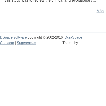
this study was to review the clinical and evolutionary ...
Más
DSpace software
copyright © 2002-2016
DuraSpace
Contacto
|
Sugerencias
Theme by