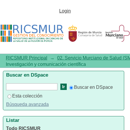
02.07.01. Investigación y
Login
comunicación científica
RICSMUR Principal
→
02. Servicio Murciano de Salud (S
Investigación y comunicación científica
Buscar en DSpace
Buscar en DSpace
Esta colección
Búsqueda avanzada
Listar
Todo RICSMUR