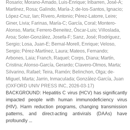
Rosario
;
Morano-Amado, Luis-Enrique
;
Iribarren, José-A
;
Martínez, Rosa
;
Galindo, María-J
;
de-los-Santos, Ignacio
;
López-Cruz, Ian
;
Rivero, Antonio
;
Pérez-Latorre, Leire
;
Giner, Livia
;
Farinas, María-C
;
García, Coral
;
Montero-
Alonso, Marta
;
Ferrero-Beneitez, Óscar-Luis
;
Villoslada,
Aroa
;
Soler-González, Josefa-F
;
Sanz, José
;
Rodríguez,
Sergio
;
Losa, Juan-E
;
Bernal-Morell, Enrique
;
Veloso,
Sergio
;
Pérez-Martínez, Laura
;
Mateos, Fernando
;
Arbones, Laia
;
Franch, Raquel
;
Corps, Diana
;
Martín,
Cristina
;
Alonso-García, Gerardo
;
Clavero-Olmos, Marta
;
Silvarino, Rafael
;
Teira, Ramón
;
Belinchon, Olga
;
de-
Miguel, Marta
;
Jarrin, Inmaculada
;
González-García, Juan
(
OXFORD UNIV PRESS INC
,
2026-03-17
)
BACKGROUND: Hepatitis C virus (HCV) has significantly
impacted people with human immunodeficiency virus
(HIV). Harm reduction programs, changing transmission
patterns, and direct-acting antivirals (DAAs) have
profoundly ...