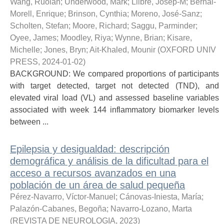
Wang, Ruolan
;
Underwood, Mark
;
Llibre, Josep-M
;
Bernal-
Morell, Enrique
;
Brinson, Cynthia
;
Moreno, José-Sanz
;
Scholten, Stefan
;
Moore, Richard
;
Saggu, Parminder
;
Oyee, James
;
Moodley, Riya
;
Wynne, Brian
;
Kisare,
Michelle
;
Jones, Bryn
;
Ait-Khaled, Mounir
(
OXFORD UNIV
PRESS
,
2024-01-02
)
BACKGROUND: We compared proportions of participants
with target detected, target not detected (TND), and
elevated viral load (VL) and assessed baseline variables
associated with week 144 inflammatory biomarker levels
between ...
Epilepsia y desigualdad: descripción
demográfica y análisis de la dificultad para el
acceso a recursos avanzados en una
población de un área de salud pequeña
Pérez-Navarro, Víctor-Manuel
;
Cánovas-Iniesta, María
;
Palazón-Cabanes, Begoña
;
Navarro-Lozano, Marta
(
REVISTA DE NEUROLOGIA
,
2023
)