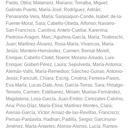
Pardo, Otilia
;
Matarranz, Mariano
;
Torralba, Miguel
;
Galindo-Puerto, María-José
;
Rodríguez, Adrián
;
Penaranda-Vera, María
;
Sanjoaquin-Conde, Isabel
;
de-la-
Fuente-Moral, Sara
;
Cabello-Úbeda, Alfonso
;
Navarro-
San-Francisco, Carolina
;
Antelo-Cuellar, Karenina
;
Pedrosa-Aragon, Marc
;
Aguilera-García, María
;
Tiraboschi,
Juan
;
Martínez-Álvarez, Rosa-María
;
Vivancos, María-
Jesús
;
Montero-Hernández, Carmen
;
Bernal-Morell,
Enrique
;
Cabello-Clotet, Noemi
;
Morano-Amado, Luis-
Enrique
;
Gisbert-Pérez, Laura
;
Sepulveda, María-Antonia
;
Alemán-Valls, María-Remedios
;
Sánchez-Guirao, Antonio-
Jesús
;
Fanciulli, Chiara
;
Escrig, Cristina
;
Ferreira-Pasos,
Eva-María
;
Lucas-Dato, Ana
;
García-Torras, Sara
;
Hidalgo-
Tenorio, Carmen
;
Estébanez, Miriam
;
Muelas-Fernández,
Magdalena
;
Losa-García, Juan-Emilio
;
Cerezales-Calvino,
Ana
;
Pino-Díaz, María-Elisa
;
Martínez-Montes, Clara
;
Arenas-García, Víctor
;
Arnaiz-de-las-Revillas, Francisco
;
Pernas-Pardavila, Hadrian
;
Padilla, Sergio
;
Garcinuno-
Jiménez, María-Ángeles
;
Alonso-Alonso, Lucía
;
Ramos-