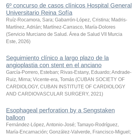
6º concurso de casos clínicos Hospital General
Universitario Reina Sofía
Ruíz-Rocamora, Sara
;
Gabarrón-López, Cristina
;
Madris-
Martínez, Adrián
;
Martínez-Carrasco, María-Dolores
(
Servicio Murciano de Salud. Área de Salud VII Murcia
Este
,
2026
)
Seguimiento clínico a largo plazo de la
angioplastia con stent en el anciano
García-Porrero, Esteban
;
Rivas-Estany, Eduardo
;
Andrade-
Ruiz, Mirna
;
Vicente-era, Tomás
(
CUBAN SOCIETY OF
CARDIOLOGY, CUBAN INSTITUTE OF CARDIOLOGY
AND CARDIOVASCULAR SURGERY
,
2021
)
Esophageal perforation by a Sengstaken
balloon
Fernández-López, Antonio-José
;
Tamayo-Rodríguez,
María-Encarnación
;
González-Valverde, Francisco-Miguel
;