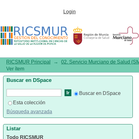
Composición de la Comisión de
Login
Docencia
RICSMUR Principal
→
02. Servicio Murciano de Salud (S
Ver ítem
Buscar en DSpace
Buscar en DSpace
Esta colección
Búsqueda avanzada
Listar
Todo RICSMUR