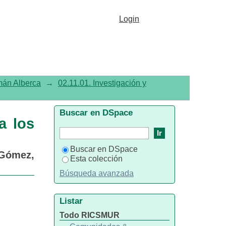
los usuarios con trastorno
Login
omán Alberca
→
02.11.01. Investigación y
Buscar en DSpace
a los
Buscar en DSpace
-Gómez,
Esta colección
Búsqueda avanzada
Listar
Todo RICSMUR