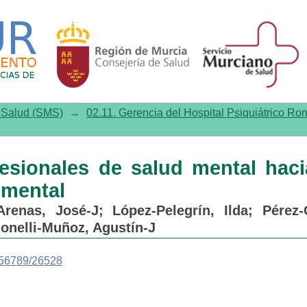
onales de salud mental hacia 
e Salud (SMS)
→
02.11. Gerencia del Hospital Psiquiátrico R
fesionales de salud mental haci
 mental
Arenas, José-J
;
López-Pelegrín, Ilda
;
Pérez
onelli-Muñoz, Agustín-J
3456789/26528