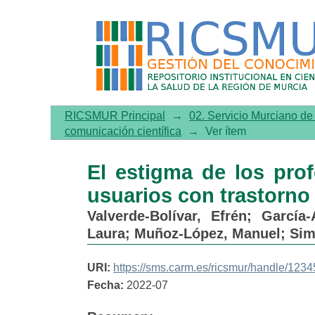
El estigma de los profesi
mental
RICSMUR Principal
→
02. Servicio Murciano d
comunicación científica
→
Ver ítem
El estigma de los pro
usuarios con trastorno
Valverde-Bolívar, Efrén
;
García-
Laura
;
Muñoz-López, Manuel
;
Sim
URI:
https://sms.carm.es/ricsmur/handle/12
Fecha:
2022-07