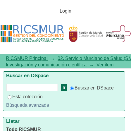
Home enteral nutrition in
Login
patients with neurological
disease in an area of the
southeast of Spain
RICSMUR Principal
→
02. Servicio Murciano de Salud (S
Investigación y comunicación científica
→
Ver ítem
Buscar en DSpace
Buscar en DSpace
Esta colección
Búsqueda avanzada
Listar
Todo RICSMUR