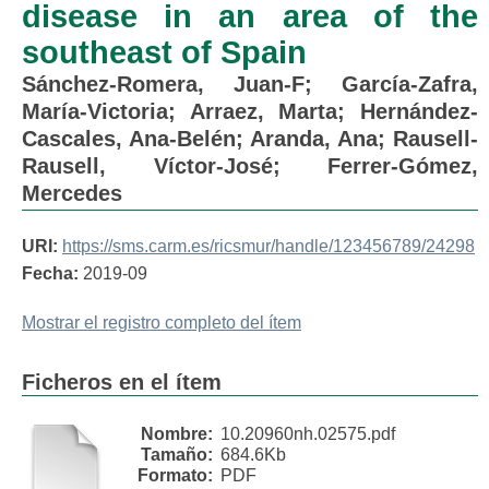
disease in an area of the
southeast of Spain
Sánchez-Romera, Juan-F
;
García-Zafra,
María-Victoria
;
Arraez, Marta
;
Hernández-
Cascales, Ana-Belén
;
Aranda, Ana
;
Rausell-
Rausell, Víctor-José
;
Ferrer-Gómez,
Mercedes
URI:
https://sms.carm.es/ricsmur/handle/123456789/24298
Fecha:
2019-09
Mostrar el registro completo del ítem
Ficheros en el ítem
Nombre:
10.20960nh.02575.pdf
Tamaño:
684.6Kb
Formato:
PDF