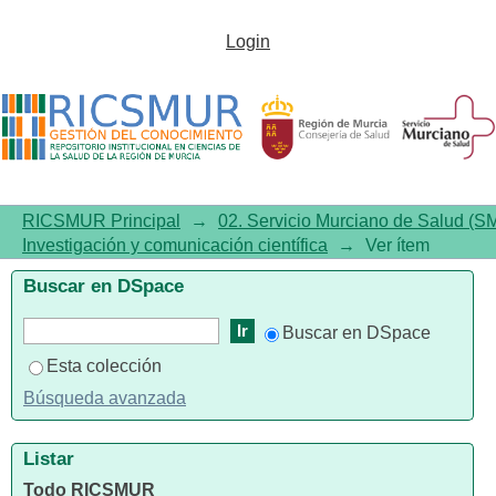
Hemorrhagic complications
Login
following paracentesis
RICSMUR Principal
→
02. Servicio Murciano de Salud (S
Investigación y comunicación científica
→
Ver ítem
Buscar en DSpace
Buscar en DSpace
Esta colección
Búsqueda avanzada
Listar
Todo RICSMUR