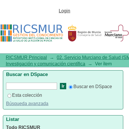
Techniques to Study
Login
Inflammasome Activation and
Inhibition by Small Molecules
RICSMUR Principal
→
02. Servicio Murciano de Salud (S
Investigación y comunicación científica
→
Ver ítem
Buscar en DSpace
Buscar en DSpace
Esta colección
Búsqueda avanzada
Listar
Todo RICSMUR