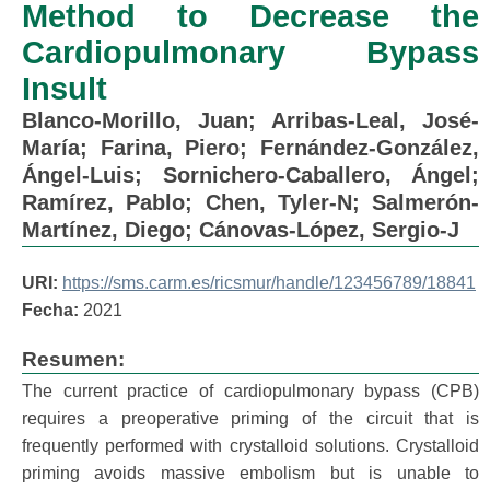
Method to Decrease the
Cardiopulmonary Bypass
Insult
Blanco-Morillo, Juan
;
Arribas-Leal, José-
María
;
Farina, Piero
;
Fernández-González,
Ángel-Luis
;
Sornichero-Caballero, Ángel
;
Ramírez, Pablo
;
Chen, Tyler-N
;
Salmerón-
Martínez, Diego
;
Cánovas-López, Sergio-J
URI:
https://sms.carm.es/ricsmur/handle/123456789/18841
Fecha:
2021
Resumen:
The current practice of cardiopulmonary bypass (CPB)
requires a preoperative priming of the circuit that is
frequently performed with crystalloid solutions. Crystalloid
priming avoids massive embolism but is unable to