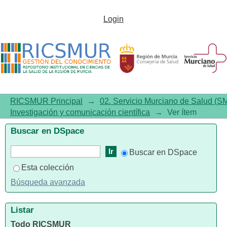
Hematic Antegrade Repriming:
Login
A Reproducible Method to
Decrease the Cardiopulmonary
Bypass Insult
RICSMUR Principal
→
02. Servicio Murciano de Salud (S
Investigación y comunicación científica
→
Ver ítem
Buscar en DSpace
Buscar en DSpace
Esta colección
Búsqueda avanzada
Listar
Todo RICSMUR