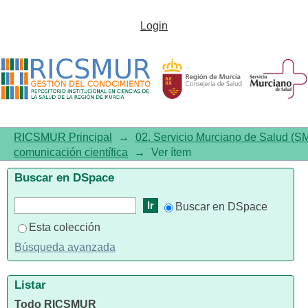
Análisis altmétrico de los
Login
artículos científicos en español
sobre Cardiología en el período
2010-2019
RICSMUR Principal
→
02. Servicio Murciano de Salud (S
comunicación científica
→
Ver ítem
Buscar en DSpace
Buscar en DSpace
Esta colección
Búsqueda avanzada
Listar
Todo RICSMUR