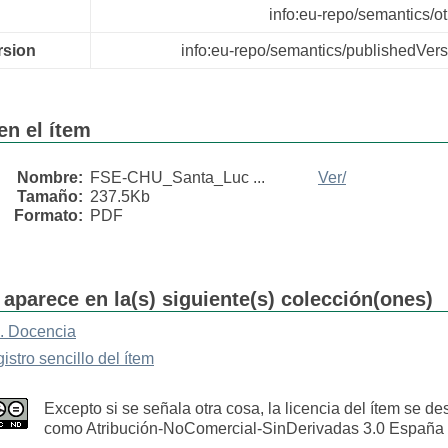
info:eu-repo/semantics/o
rsion
info:eu-repo/semantics/publishedVers
en el ítem
Nombre:
FSE-CHU_Santa_Luc ...
Ver/
Tamaño:
237.5Kb
Formato:
PDF
 aparece en la(s) siguiente(s) colección(ones)
. Docencia
gistro sencillo del ítem
Excepto si se señala otra cosa, la licencia del ítem se de
como Atribución-NoComercial-SinDerivadas 3.0 España