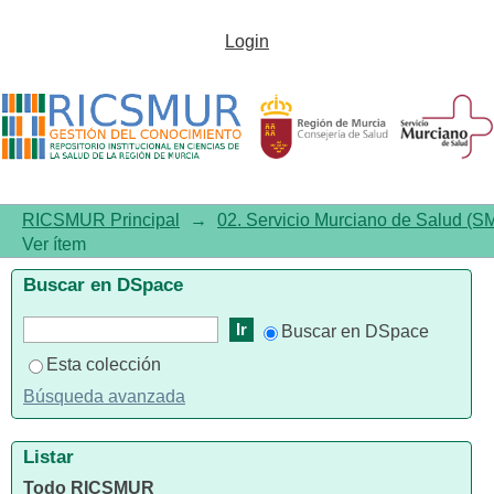
Memoria de la Comisión de
Login
Docencia. Año 2019
RICSMUR Principal
→
02. Servicio Murciano de Salud (S
Ver ítem
Buscar en DSpace
Buscar en DSpace
Esta colección
Búsqueda avanzada
Listar
Todo RICSMUR