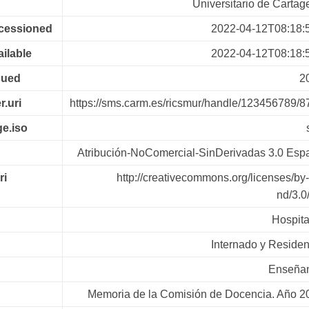
Universitario de Cartag
ccessioned
2022-04-12T08:18:
ailable
2022-04-12T08:18:
sued
2
r.uri
https://sms.carm.es/ricsmur/handle/123456789/8
e.iso
Atribución-NoComercial-SinDerivadas 3.0 Esp
ri
http://creativecommons.org/licenses/by
nd/3.0
Hospita
Internado y Residen
Enseña
Memoria de la Comisión de Docencia. Año 2