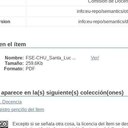
Comisión de Docen
info:eu-repo/semantics/o
rsion
info:eu-repo/semantics/d
en el ítem
Nombre:
FSE-CHU_Santa_Luc ...
Ver/
Tamaño:
259.6Kb
Formato:
PDF
 aparece en la(s) siguiente(s) colección(ones)
. Docencia
gistro sencillo del ítem
Excepto si se señala otra cosa, la licencia del ítem se de