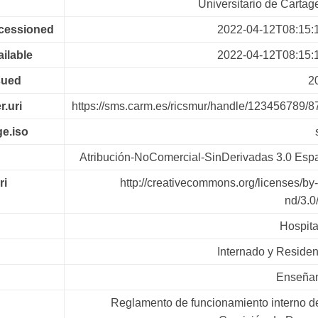
Universitario de Cartag
ccessioned
2022-04-12T08:15:
ailable
2022-04-12T08:15:
sued
2
r.uri
https://sms.carm.es/ricsmur/handle/123456789/8
e.iso
Atribución-NoComercial-SinDerivadas 3.0 Esp
ri
http://creativecommons.org/licenses/by
nd/3.0
Hospita
Internado y Residen
Enseña
Reglamento de funcionamiento interno de