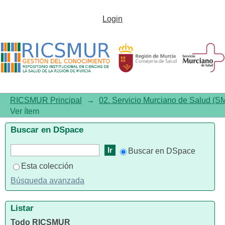
Reglamento de funcionamiento
Login
interno de la Comisión de
Docencia
RICSMUR Principal
→
02. Servicio Murciano de Salud (S
Ver ítem
Buscar en DSpace
Buscar en DSpace
Esta colección
Búsqueda avanzada
Listar
Todo RICSMUR