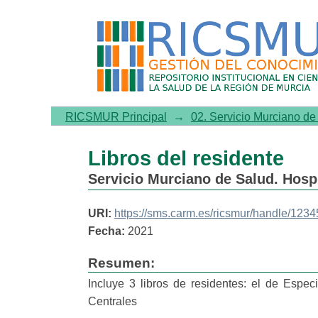
Libros del residente
RICSMUR Principal
→
02. Servicio Murciano d
Libros del residente
Servicio Murciano de Salud. Hospit
URI:
https://sms.carm.es/ricsmur/handle/123
Fecha:
2021
Resumen:
Incluye 3 libros de residentes: el de Espec
Centrales