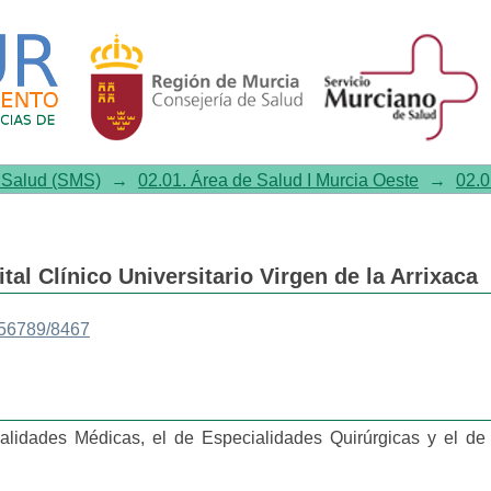
e Salud (SMS)
→
02.01. Área de Salud I Murcia Oeste
→
02.0
al Clínico Universitario Virgen de la Arrixaca
456789/8467
ialidades Médicas, el de Especialidades Quirúrgicas y el de