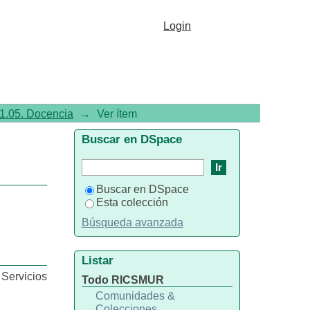
Login
1.05. Docencia
→
Ver ítem
Buscar en DSpace
Buscar en DSpace
Esta colección
Búsqueda avanzada
Listar
 Servicios
Todo RICSMUR
Comunidades &
Colecciones