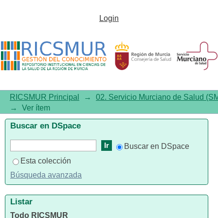
Composición Comisión de
Login
Docencia. Memoria 2019
RICSMUR Principal
→
02. Servicio Murciano de Salud (S
→
Ver ítem
Buscar en DSpace
Buscar en DSpace
Esta colección
Búsqueda avanzada
Listar
Todo RICSMUR