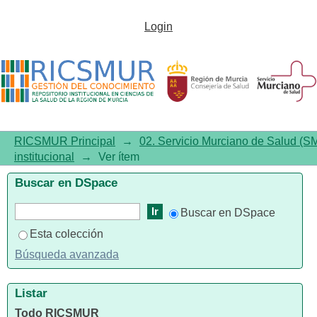
Guía para facilitar los
Login
autocontroles sanitarios en
establecimientos de pequeña
capacidad
RICSMUR Principal
→
02. Servicio Murciano de Salud (S
institucional
→
Ver ítem
Buscar en DSpace
Buscar en DSpace
Esta colección
Búsqueda avanzada
Listar
Todo RICSMUR