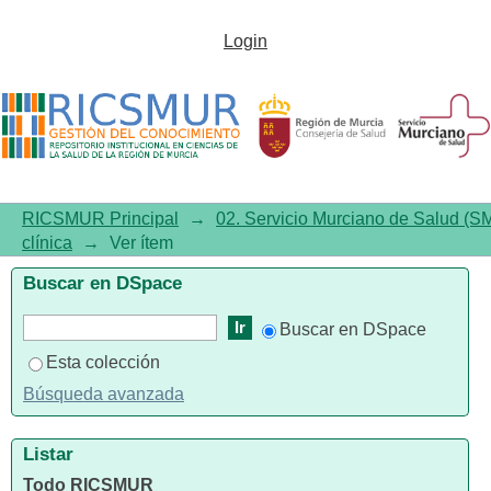
Conservación de medicamentos
Login
termolábiles. Actualización 2010
RICSMUR Principal
→
02. Servicio Murciano de Salud (S
clínica
→
Ver ítem
Buscar en DSpace
Buscar en DSpace
Esta colección
Búsqueda avanzada
Listar
Todo RICSMUR