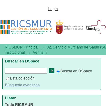
Memoria del Centro
Login
Tecnológico de Información y
Documentación Sanitaria. Año
2025
RICSMUR Principal
→
02. Servicio Murciano de Salud (S
institucional
→
Ver ítem
Buscar en DSpace
Buscar en DSpace
Esta colección
Búsqueda avanzada
Listar
Todo RICSMUR