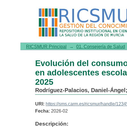
Evolución del consumo 
escolarizados de la Región
RICSMUR Principal
→
01. Consejería de Salud
Evolución del consumo
en adolescentes escola
2025
Rodríguez-Palacios, Daniel-Ángel
URI:
https://sms.carm.es/ricsmur/handle/12
Fecha:
2026-02
Descripción: