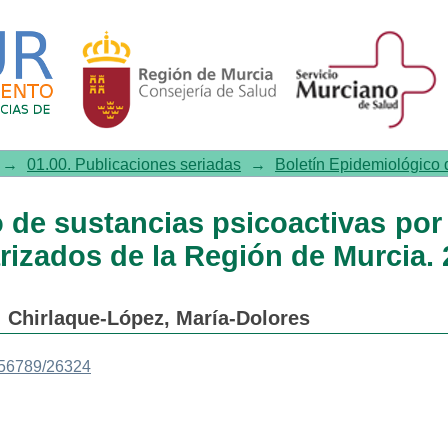
de sustancias psicoactivas p
 de Murcia. 2015-2025
→
01.00. Publicaciones seriadas
→
Boletín Epidemiológico d
 de sustancias psicoactivas por
rizados de la Región de Murcia. 
;
Chirlaque-López, María-Dolores
3456789/26324