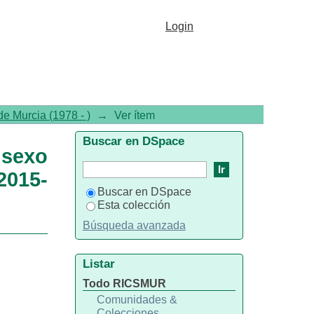
or sexo en adolescentes
Login
e Murcia (1978 - )
→
Ver ítem
Buscar en DSpace
 sexo
2015-
Buscar en DSpace
Esta colección
Búsqueda avanzada
Listar
Todo RICSMUR
Comunidades &
Colecciones