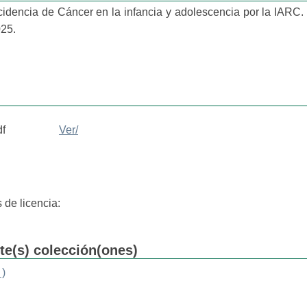
Incidencia de Cáncer en la infancia y adolescencia por la IAR
25.
df
Ver/
 de licencia:
nte(s) colección(ones)
 )