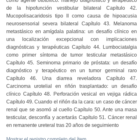
como agente ototóxico: manejo diagnóstico y terapéutico
de la hipofunción vestibular bilateral Capítulo 42.
Mucopolisacaridosis tipo II como causa de hipoacusia
neurosensorial severa bilateral Capítulo 43. Melanoma
metastásico en amígdala palatina: un desafío clínico en
una localización excepcional con implicaciones
diagnósticas y terapéuticas Capítulo 44. Lumbociatalgia
como primer síntoma de tumor testicular metastásico
Capítulo 45. Seminoma primario de próstata: un desafío
diagnóstico y terapéutico en un tumor germinal raro
Capítulo 46. Una diarrea reveladora Capítulo 47.
Carcinoma urotelial en riñón trasplantado: un desafío
clínico Capítulo 48. Perforación vesical en vejiga rádica
Capítulo 49. Cuando el riñón da la cara: un caso de cáncer
renal que se asomó al cuello Capítulo 50. Ante una masa
testicular, desconfía y acertarás Capítulo 51. Cáncer renal
en remanente ureteral tras 20 años de seguimiento
Mostrar el registro completo del ítem