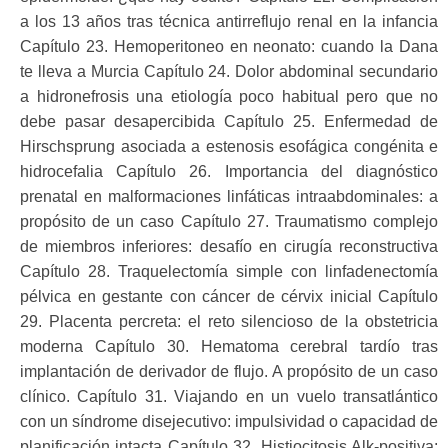
a los 13 años tras técnica antirreflujo renal en la infancia
Capítulo 23. Hemoperitoneo en neonato: cuando la Dana
te lleva a Murcia Capítulo 24. Dolor abdominal secundario
a hidronefrosis una etiología poco habitual pero que no
debe pasar desapercibida Capítulo 25. Enfermedad de
Hirschsprung asociada a estenosis esofágica congénita e
hidrocefalia Capítulo 26. Importancia del diagnóstico
prenatal en malformaciones linfáticas intraabdominales: a
propósito de un caso Capítulo 27. Traumatismo complejo
de miembros inferiores: desafío en cirugía reconstructiva
Capítulo 28. Traquelectomía simple con linfadenectomía
pélvica en gestante con cáncer de cérvix inicial Capítulo
29. Placenta percreta: el reto silencioso de la obstetricia
moderna Capítulo 30. Hematoma cerebral tardío tras
implantación de derivador de flujo. A propósito de un caso
clínico. Capítulo 31. Viajando en un vuelo transatlántico
con un síndrome disejecutivo: impulsividad o capacidad de
planificación intacta Capítulo 32. Histiocitosis Alk-positiva: