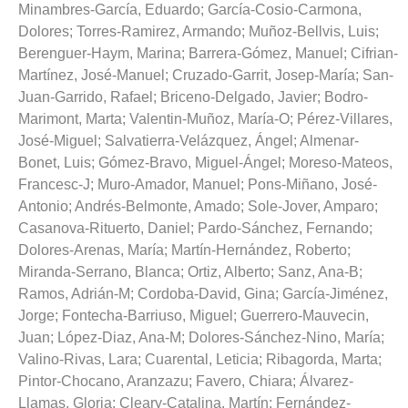
Minambres-García, Eduardo
;
García-Cosio-Carmona,
Dolores
;
Torres-Ramirez, Armando
;
Muñoz-Bellvis, Luis
;
Berenguer-Haym, Marina
;
Barrera-Gómez, Manuel
;
Cifrian-
Martínez, José-Manuel
;
Cruzado-Garrit, Josep-María
;
San-
Juan-Garrido, Rafael
;
Briceno-Delgado, Javier
;
Bodro-
Marimont, Marta
;
Valentin-Muñoz, María-O
;
Pérez-Villares,
José-Miguel
;
Salvatierra-Velázquez, Ángel
;
Almenar-
Bonet, Luis
;
Gómez-Bravo, Miguel-Ángel
;
Moreso-Mateos,
Francesc-J
;
Muro-Amador, Manuel
;
Pons-Miñano, José-
Antonio
;
Andrés-Belmonte, Amado
;
Sole-Jover, Amparo
;
Casanova-Rituerto, Daniel
;
Pardo-Sánchez, Fernando
;
Dolores-Arenas, María
;
Martín-Hernández, Roberto
;
Miranda-Serrano, Blanca
;
Ortiz, Alberto
;
Sanz, Ana-B
;
Ramos, Adrián-M
;
Cordoba-David, Gina
;
García-Jiménez,
Jorge
;
Fontecha-Barriuso, Miguel
;
Guerrero-Mauvecin,
Juan
;
López-Diaz, Ana-M
;
Dolores-Sánchez-Nino, María
;
Valino-Rivas, Lara
;
Cuarental, Leticia
;
Ribagorda, Marta
;
Pintor-Chocano, Aranzazu
;
Favero, Chiara
;
Álvarez-
Llamas, Gloria
;
Cleary-Catalina, Martín
;
Fernández-