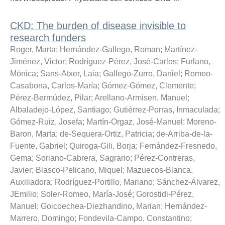
CKD: The burden of disease invisible to
research funders
Roger, Marta
;
Hernández-Gallego, Roman
;
Martínez-
Jiménez, Victor
;
Rodríguez-Pérez, José-Carlos
;
Furlano,
Mónica
;
Sans-Atxer, Laia
;
Gallego-Zurro, Daniel
;
Romeo-
Casabona, Carlos-María
;
Gómez-Gómez, Clemente
;
Pérez-Bermúdez, Pilar
;
Arellano-Armisen, Manuel
;
Albaladejo-López, Santiago
;
Gutiérrez-Porras, Inmaculada
;
Gómez-Ruiz, Josefa
;
Martín-Orgaz, José-Manuel
;
Moreno-
Baron, Marta
;
de-Sequera-Ortiz, Patricia
;
de-Arriba-de-la-
Fuente, Gabriel
;
Quiroga-Gili, Borja
;
Fernández-Fresnedo,
Gema
;
Soriano-Cabrera, Sagrario
;
Pérez-Contreras,
Javier
;
Blasco-Pelicano, Miquel
;
Mazuecos-Blanca,
Auxiliadora
;
Rodríguez-Portillo, Mariano
;
Sánchez-Álvarez,
JEmilio
;
Soler-Romeo, María-José
;
Gorostidi-Pérez,
Manuel
;
Goicoechea-Diezhandino, Marian
;
Hernández-
Marrero, Domingo
;
Fondevila-Campo, Constantino
;