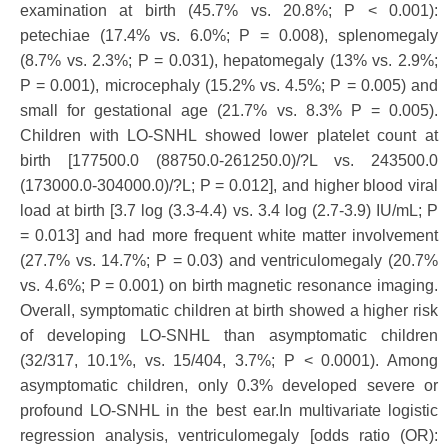
examination at birth (45.7% vs. 20.8%; P < 0.001):
petechiae (17.4% vs. 6.0%; P = 0.008), splenomegaly
(8.7% vs. 2.3%; P = 0.031), hepatomegaly (13% vs. 2.9%;
P = 0.001), microcephaly (15.2% vs. 4.5%; P = 0.005) and
small for gestational age (21.7% vs. 8.3% P = 0.005).
Children with LO-SNHL showed lower platelet count at
birth [177500.0 (88750.0-261250.0)/?L vs. 243500.0
(173000.0-304000.0)/?L; P = 0.012], and higher blood viral
load at birth [3.7 log (3.3-4.4) vs. 3.4 log (2.7-3.9) IU/mL; P
= 0.013] and had more frequent white matter involvement
(27.7% vs. 14.7%; P = 0.03) and ventriculomegaly (20.7%
vs. 4.6%; P = 0.001) on birth magnetic resonance imaging.
Overall, symptomatic children at birth showed a higher risk
of developing LO-SNHL than asymptomatic children
(32/317, 10.1%, vs. 15/404, 3.7%; P < 0.0001). Among
asymptomatic children, only 0.3% developed severe or
profound LO-SNHL in the best ear.In multivariate logistic
regression analysis, ventriculomegaly [odds ratio (OR):