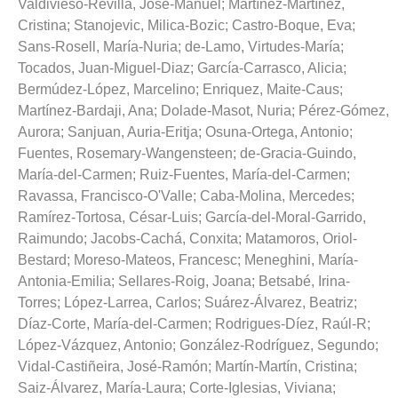
Valdivieso-Revilla, José-Manuel
;
Martínez-Martínez,
Cristina
;
Stanojevic, Milica-Bozic
;
Castro-Boque, Eva
;
Sans-Rosell, María-Nuria
;
de-Lamo, Virtudes-María
;
Tocados, Juan-Miguel-Diaz
;
García-Carrasco, Alicia
;
Bermúdez-López, Marcelino
;
Enriquez, Maite-Caus
;
Martínez-Bardaji, Ana
;
Dolade-Masot, Nuria
;
Pérez-Gómez,
Aurora
;
Sanjuan, Auria-Eritja
;
Osuna-Ortega, Antonio
;
Fuentes, Rosemary-Wangensteen
;
de-Gracia-Guindo,
María-del-Carmen
;
Ruiz-Fuentes, María-del-Carmen
;
Ravassa, Francisco-O'Valle
;
Caba-Molina, Mercedes
;
Ramírez-Tortosa, César-Luis
;
García-del-Moral-Garrido,
Raimundo
;
Jacobs-Cachá, Conxita
;
Matamoros, Oriol-
Bestard
;
Moreso-Mateos, Francesc
;
Meneghini, María-
Antonia-Emilia
;
Sellares-Roig, Joana
;
Betsabé, Irina-
Torres
;
López-Larrea, Carlos
;
Suárez-Álvarez, Beatriz
;
Díaz-Corte, María-del-Carmen
;
Rodrigues-Díez, Raúl-R
;
López-Vázquez, Antonio
;
González-Rodríguez, Segundo
;
Vidal-Castiñeira, José-Ramón
;
Martín-Martín, Cristina
;
Saiz-Álvarez, María-Laura
;
Corte-Iglesias, Viviana
;