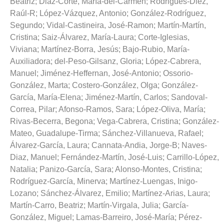
Beatriz
;
Diaz-Corte, María-del-Carmen
;
Rodrigues-Diez,
Raúl-R
;
López-Vázquez, Antonio
;
González-Rodríguez,
Segundo
;
Vidal-Castineira, José-Ramon
;
Martín-Martín,
Cristina
;
Saiz-Álvarez, María-Laura
;
Corte-Iglesias,
Viviana
;
Martínez-Borra, Jesús
;
Bajo-Rubio, María-
Auxiliadora
;
del-Peso-Gilsanz, Gloria
;
López-Cabrera,
Manuel
;
Jiménez-Heffernan, José-Antonio
;
Ossorio-
González, Marta
;
Costero-González, Olga
;
González-
García, María-Elena
;
Jiménez-Martín, Carlos
;
Sandoval-
Correa, Pilar
;
Afonso-Ramos, Sara
;
López-Oliva, María
;
Rivas-Becerra, Begona
;
Vega-Cabrera, Cristina
;
González-
Mateo, Guadalupe-Tirma
;
Sánchez-Villanueva, Rafael
;
Álvarez-García, Laura
;
Cannata-Andia, Jorge-B
;
Naves-
Diaz, Manuel
;
Fernández-Martín, José-Luis
;
Carrillo-López,
Natalia
;
Panizo-García, Sara
;
Alonso-Montes, Cristina
;
Rodríguez-García, Minerva
;
Martínez-Luengas, Inigo-
Lozano
;
Sánchez-Álvarez, Emilio
;
Martínez-Arias, Laura
;
Martín-Carro, Beatriz
;
Martín-Virgala, Julia
;
García-
González, Miguel
;
Lamas-Barreiro, José-María
;
Pérez-