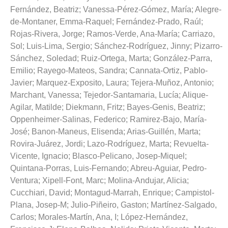
Fernández, Beatriz
;
Vanessa-Pérez-Gómez, María
;
Alegre-
de-Montaner, Emma-Raquel
;
Fernández-Prado, Raúl
;
Rojas-Rivera, Jorge
;
Ramos-Verde, Ana-María
;
Carriazo,
Sol
;
Luis-Lima, Sergio
;
Sánchez-Rodríguez, Jinny
;
Pizarro-
Sánchez, Soledad
;
Ruiz-Ortega, Marta
;
González-Parra,
Emilio
;
Rayego-Mateos, Sandra
;
Cannata-Ortiz, Pablo-
Javier
;
Marquez-Exposito, Laura
;
Tejera-Muñoz, Antonio
;
Marchant, Vanessa
;
Tejedor-Santamaria, Lucía
;
Alique-
Agilar, Matilde
;
Diekmann, Fritz
;
Bayes-Genis, Beatriz
;
Oppenheimer-Salinas, Federico
;
Ramirez-Bajo, María-
José
;
Banon-Maneus, Elisenda
;
Arias-Guillén, Marta
;
Rovira-Juárez, Jordi
;
Lazo-Rodríguez, Marta
;
Revuelta-
Vicente, Ignacio
;
Blasco-Pelicano, Josep-Miquel
;
Quintana-Porras, Luis-Fernando
;
Abreu-Aguiar, Pedro-
Ventura
;
Xipell-Font, Marc
;
Molina-Andujar, Alicia
;
Cucchiari, David
;
Montagud-Marrah, Enrique
;
Campistol-
Plana, Josep-M
;
Julio-Piñeiro, Gaston
;
Martínez-Salgado,
Carlos
;
Morales-Martín, Ana, I
;
López-Hernández,