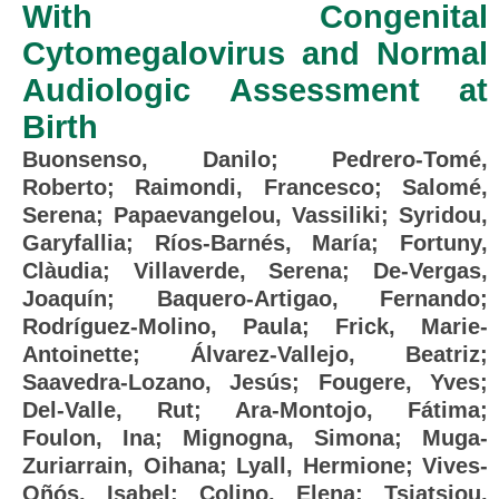
With Congenital
Cytomegalovirus and Normal
Audiologic Assessment at
Birth
Buonsenso, Danilo
;
Pedrero-Tomé,
Roberto
;
Raimondi, Francesco
;
Salomé,
Serena
;
Papaevangelou, Vassiliki
;
Syridou,
Garyfallia
;
Ríos-Barnés, María
;
Fortuny,
Clàudia
;
Villaverde, Serena
;
De-Vergas,
Joaquín
;
Baquero-Artigao, Fernando
;
Rodríguez-Molino, Paula
;
Frick, Marie-
Antoinette
;
Álvarez-Vallejo, Beatriz
;
Saavedra-Lozano, Jesús
;
Fougere, Yves
;
Del-Valle, Rut
;
Ara-Montojo, Fátima
;
Foulon, Ina
;
Mignogna, Simona
;
Muga-
Zuriarrain, Oihana
;
Lyall, Hermione
;
Vives-
Oñós, Isabel
;
Colino, Elena
;
Tsiatsiou,