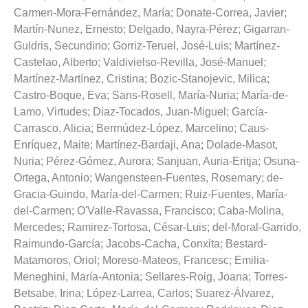
Carmen-Mora-Fernández, María
;
Donate-Correa, Javier
;
Martín-Nunez, Ernesto
;
Delgado, Nayra-Pérez
;
Gigarran-
Guldris, Secundino
;
Gorriz-Teruel, José-Luis
;
Martínez-
Castelao, Alberto
;
Valdivielso-Revilla, José-Manuel
;
Martínez-Martínez, Cristina
;
Bozic-Stanojevic, Milica
;
Castro-Boque, Eva
;
Sans-Rosell, María-Nuria
;
María-de-
Lamo, Virtudes
;
Diaz-Tocados, Juan-Miguel
;
García-
Carrasco, Alicia
;
Bermúdez-López, Marcelino
;
Caus-
Enríquez, Maite
;
Martínez-Bardaji, Ana
;
Dolade-Masot,
Nuria
;
Pérez-Gómez, Aurora
;
Sanjuan, Auria-Eritja
;
Osuna-
Ortega, Antonio
;
Wangensteen-Fuentes, Rosemary
;
de-
Gracia-Guindo, María-del-Carmen
;
Ruiz-Fuentes, María-
del-Carmen
;
O'Valle-Ravassa, Francisco
;
Caba-Molina,
Mercedes
;
Ramirez-Tortosa, César-Luis
;
del-Moral-Garrido,
Raimundo-García
;
Jacobs-Cacha, Conxita
;
Bestard-
Matamoros, Oriol
;
Moreso-Mateos, Francesc
;
Emilia-
Meneghini, María-Antonia
;
Sellares-Roig, Joana
;
Torres-
Betsabe, Irina
;
López-Larrea, Carlos
;
Suarez-Álvarez,