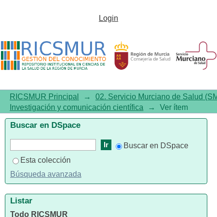
Prognostic Factors of Late-
Login
onset Hearing Loss in Infants
With Congenital
Cytomegalovirus and Normal
Audiologic Assessment at Birth
RICSMUR Principal
→
02. Servicio Murciano de Salud (S
Investigación y comunicación científica
→
Ver ítem
Buscar en DSpace
Buscar en DSpace
Esta colección
Búsqueda avanzada
Listar
Todo RICSMUR