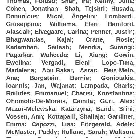
Thomas, Foluso
;
Shah, Ira
;
Kenny, Julia
;
Cohen, Jonathan
;
Shah, Tejshri
;
Husada,
Dominicus
;
Micol, Ángelini
;
Lombardi,
Giuseppina
;
Williams, Eleri
;
Bamford,
Alasdair
;
Elvegaard, Carina
;
Penner, Justin
;
Bhagwandas, Kajal
;
Crane, Rosie
;
Kadambari, Seilesh
;
Mendis, Surangi
;
Pagarkar, Waheeda
;
Li, Xiang
;
Gowin,
Ewelina
;
Vergadi, Eleni
;
Lopo-Tuna,
Madalena
;
Abu-Bakar, Asrar
;
Reis-Melo,
Ana
;
Borgstein, Bernie
;
Goniotakis,
Ioannis
;
Jan, Wajanat
;
Lampada, Charis
;
Roilides, Emmanuel
;
Charisi, Konstantina
;
Ohomoto-De-Morais, Camila
;
Guri, Alex
;
Mazur-Melewska, Katarzyna
;
Bandi, Srini
;
Vossen, Ann
;
Kottapalli, Shailaja
;
Gardiner,
Emma
;
Capozzi, Lisa
;
Fitzgerald, Adele
;
McMaster, Paddy
;
Holland, Sarah
;
Waltson,