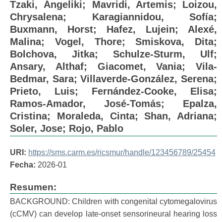
Tzaki, Ángeliki
;
Mavridi, Artemis
;
Loizou,
Chrysalena
;
Karagiannidou, Sofía
;
Buxmann, Horst
;
Hafez, Lujein
;
Alexé,
Malina
;
Vogel, Thore
;
Smiskova, Dita
;
Bolchova, Jitka
;
Schulze-Sturm, Ulf
;
Ansary, Althaf
;
Giacomet, Vania
;
Vila-
Bedmar, Sara
;
Villaverde-González, Serena
;
Prieto, Luis
;
Fernández-Cooke, Elisa
;
Ramos-Amador, José-Tomás
;
Epalza,
Cristina
;
Moraleda, Cinta
;
Shan, Adriana
;
Soler, Jose
;
Rojo, Pablo
URI:
https://sms.carm.es/ricsmur/handle/123456789/25454
Fecha:
2026-01
Resumen:
BACKGROUND: Children with congenital cytomegalovirus
(cCMV) can develop late-onset sensorineural hearing loss