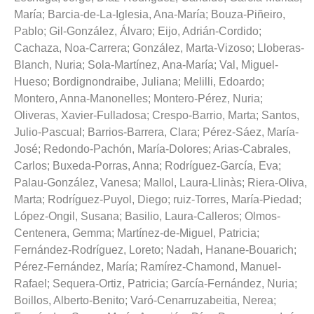
María
;
Barcia-de-La-Iglesia, Ana-María
;
Bouza-Piñeiro,
Pablo
;
Gil-González, Álvaro
;
Eijo, Adrián-Cordido
;
Cachaza, Noa-Carrera
;
González, Marta-Vizoso
;
Lloberas-
Blanch, Nuria
;
Sola-Martínez, Ana-María
;
Val, Miguel-
Hueso
;
Bordignondraibe, Juliana
;
Melilli, Edoardo
;
Montero, Anna-Manonelles
;
Montero-Pérez, Nuria
;
Oliveras, Xavier-Fulladosa
;
Crespo-Barrio, Marta
;
Santos,
Julio-Pascual
;
Barrios-Barrera, Clara
;
Pérez-Sáez, María-
José
;
Redondo-Pachón, María-Dolores
;
Arias-Cabrales,
Carlos
;
Buxeda-Porras, Anna
;
Rodríguez-García, Eva
;
Palau-González, Vanesa
;
Mallol, Laura-Llinàs
;
Riera-Oliva,
Marta
;
Rodríguez-Puyol, Diego
;
ruiz-Torres, María-Piedad
;
López-Ongil, Susana
;
Basilio, Laura-Calleros
;
Olmos-
Centenera, Gemma
;
Martínez-de-Miguel, Patricia
;
Fernández-Rodríguez, Loreto
;
Nadah, Hanane-Bouarich
;
Pérez-Fernández, María
;
Ramírez-Chamond, Manuel-
Rafael
;
Sequera-Ortiz, Patricia
;
García-Fernández, Nuria
;
Boillos, Alberto-Benito
;
Varó-Cenarruzabeitia, Nerea
;