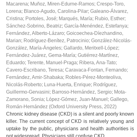
Macarena
;
Muñoz, Miren-Edurne-Ramos
;
Crespo-Toro,
Lorena
;
Blanco-Agudo, Carolina-Pilar
;
Galeano-Álvarez,
Cristina
;
Portoles, José
;
Marqués, María
;
Rubio, Esther
;
Sánchez-Sobrino, Beatriz
;
García-Menéndez, Estefanya
;
Fernández, Alberto-Lázaro
;
Goicoechea-Díezhandino,
Marian
;
Rodríguez-Benítez, Patrocinio
;
González-Nicolás-
González, María-Ángeles
;
Gallardo, Meritxell-López
;
Fernández-Juárez, Gema-María
;
Gutiérrez-Martínez,
Eduardo
;
Terente, Manuel-Praga
;
Ribera, Ana-Tato
;
Cavero-Escribano, Teresa
;
Caravaca-Fontan, Fernando
;
Fernández, Amir-Shabaka
;
Robles-Pérez-Monteoliva,
Nicolás-Roberto
;
Luna-Huerta, Enrique
;
Rodríguez,
Guillermo-Gervasini
;
Barroso-Hernández, Sergio
;
Mota-
Zamorano, Sonia
;
López-Gómez, Juan-Manuel
;
Gallego,
Román-Hernández
(
Oxford University Press
,
2022
)
Chronic kidney disease (CKD) is a silent and poorly known
killer. The current concept of CKD is relatively young and
uptake by the public, physicians and health authorities is
not widespread. Physicians still confuse CKD ...