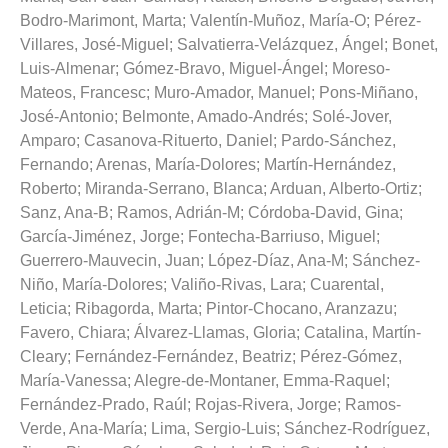
Bodro-Marimont, Marta
;
Valentín-Muñoz, María-O
;
Pérez-
Villares, José-Miguel
;
Salvatierra-Velázquez, Ángel
;
Bonet,
Luis-Almenar
;
Gómez-Bravo, Miguel-Ángel
;
Moreso-
Mateos, Francesc
;
Muro-Amador, Manuel
;
Pons-Miñano,
José-Antonio
;
Belmonte, Amado-Andrés
;
Solé-Jover,
Amparo
;
Casanova-Rituerto, Daniel
;
Pardo-Sánchez,
Fernando
;
Arenas, María-Dolores
;
Martín-Hernández,
Roberto
;
Miranda-Serrano, Blanca
;
Arduan, Alberto-Ortiz
;
Sanz, Ana-B
;
Ramos, Adrián-M
;
Córdoba-David, Gina
;
García-Jiménez, Jorge
;
Fontecha-Barriuso, Miguel
;
Guerrero-Mauvecin, Juan
;
López-Díaz, Ana-M
;
Sánchez-
Niño, María-Dolores
;
Valiño-Rivas, Lara
;
Cuarental,
Leticia
;
Ribagorda, Marta
;
Pintor-Chocano, Aranzazu
;
Favero, Chiara
;
Álvarez-Llamas, Gloria
;
Catalina, Martín-
Cleary
;
Fernández-Fernández, Beatriz
;
Pérez-Gómez,
María-Vanessa
;
Alegre-de-Montaner, Emma-Raquel
;
Fernández-Prado, Raúl
;
Rojas-Rivera, Jorge
;
Ramos-
Verde, Ana-María
;
Lima, Sergio-Luis
;
Sánchez-Rodríguez,