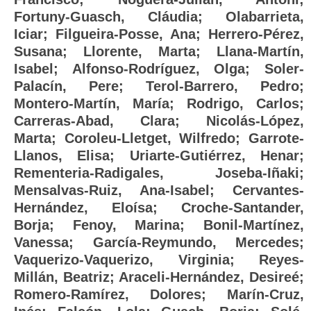
Fortuny-Guasch, Cláudia
;
Olabarrieta,
Iciar
;
Filgueira-Posse, Ana
;
Herrero-Pérez,
Susana
;
Llorente, Marta
;
Llana-Martín,
Isabel
;
Alfonso-Rodríguez, Olga
;
Soler-
Palacín, Pere
;
Terol-Barrero, Pedro
;
Montero-Martín, María
;
Rodrigo, Carlos
;
Carreras-Abad, Clara
;
Nicolás-López,
Marta
;
Coroleu-Lletget, Wilfredo
;
Garrote-
Llanos, Elisa
;
Uriarte-Gutiérrez, Henar
;
Rementeria-Radigales, Joseba-Iñaki
;
Mensalvas-Ruiz, Ana-Isabel
;
Cervantes-
Hernández, Eloísa
;
Croche-Santander,
Borja
;
Fenoy, Marina
;
Bonil-Martínez,
Vanessa
;
García-Reymundo, Mercedes
;
Vaquerizo-Vaquerizo, Virginia
;
Reyes-
Millán, Beatriz
;
Araceli-Hernández, Desireé
;
Romero-Ramírez, Dolores
;
Marín-Cruz,