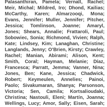
Palasanthiran, Pamela
;
Vernall, Rachel
;
Meir, Michal
;
Mildred, Iro
;
Dhond, Kailias
;
McCarthy, Karen
;
Almarzooqi, Mona
;
Evans, Jennifer
;
Muller, Jennifer
;
Pitcher,
Jessica
;
Tomlinson, Joanne
;
Amaryl,
Jones
;
Shears, Annalie
;
Frattaroli, Paul
;
Sobowiec, Sonia
;
Richmond, Vivien
;
Ralph,
Kate
;
Lindsey, Kim
;
Lanaghan, Christine
;
Langlands, Jenny
;
O'Brien, Kirsty
;
Crawley,
Rachel
;
Manian, Abirami
;
Alison, Kent
;
Smith, Coral
;
Hayman, Melanie
;
Díaz,
Francesca
;
Parratt, Jemma
;
Vanner, Nina
;
Jones, Ben
;
Kane, Jessica
;
Chadwick,
Robert
;
Keymeulen, Annelies
;
Painoi,
Paolo
;
Sivakumaran, Shanya
;
Parsonson,
Victoria
;
Sen, Camila
;
Kortsalioudaki,
Christina
;
Nastouli, Eleni
;
Martín, Joanna
;
Wellings, Lucy
;
Amor, Sally
;
Eisen, Sarah
;