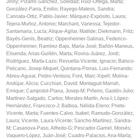
Jinny
;
Pizarro-Sánchez, Soledad
;
Ruiz-Ortega, Marta
;
González-Parra, Emilio
;
Rayego-Mateos, Sandra
;
Cannata-Ortiz, Pablo-Javier
;
Márquez-Expósito, Laura
;
Tejera-Muñoz, Antonio
;
Marchant, Vanessa
;
Tejedor-
Santamaria, Lucía
;
Alique-Agilar, Matilde
;
Diekmann, Fritz
;
Bayés-Genís, Beatriz
;
Oppenheimer-Salinas, Federico-
Oppenheimer
;
Ramírez-Bajo, María-José
;
Bañón-Maneus,
Elisenda
;
Arias-Guillén, Marta
;
Rovira-Juárez, Jordi
;
Rodríguez, Marta-Lazo
;
Revuelta-Vicente, Ignacio
;
Balsco-
Pelicano, Josep-Miquel
;
Quintana-Porras, Luis-Fernando
;
Abreu-Aguiar, Pedro-Ventura
;
Font, Marc-Xipell
;
Molina-
Andújar, Alicia
;
Cucchiari, David
;
Montagud-Marrah,
Enrique
;
Campistol-Plana, Josep-M
;
Piñeiro, Gastón-Julio
;
Martínez-Salgado, Carlos
;
Morales-Martín, Ana-I
;
López-
Hernández, Francisco-J
;
Balboa, Nélida-Eleno
;
Prieto-
Vicente, Marta
;
Fuentes-Calvo, Isabel
;
Ramudo-González,
Laura
;
Vicente, Laura-Vicente
;
Sancho-Martínez, Sandra-
M
;
Casanova-Paso, Alfredo-G
;
Pescador-Garriel, Moisés
;
Vaquero-López, Juán-José
;
Cuadro-Palacios, Ana-María
;