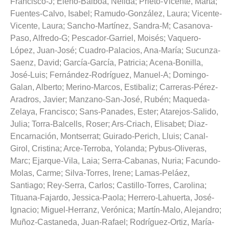
Francisco-J
;
Eleno-Balboa, Nelida
;
Prieto-Vicente, Marta
;
Fuentes-Calvo, Isabel
;
Ramudo-González, Laura
;
Vicente-
Vicente, Laura
;
Sancho-Martínez, Sandra-M
;
Casanova-
Paso, Alfredo-G
;
Pescador-Garriel, Moisés
;
Vaquero-
López, Juan-José
;
Cuadro-Palacios, Ana-María
;
Sucunza-
Saenz, David
;
García-García, Patricia
;
Acena-Bonilla,
José-Luis
;
Fernández-Rodríguez, Manuel-A
;
Domingo-
Galan, Alberto
;
Merino-Marcos, Estibaliz
;
Carreras-Pérez-
Aradros, Javier
;
Manzano-San-José, Rubén
;
Maqueda-
Zelaya, Francisco
;
Sans-Panades, Ester
;
Atarejos-Salido,
Julia
;
Torra-Balcells, Roser
;
Ars-Criach, Elisabet
;
Diaz-
Encarnación, Montserrat
;
Guirado-Perich, Lluis
;
Canal-
Girol, Cristina
;
Arce-Terroba, Yolanda
;
Pybus-Oliveras,
Marc
;
Ejarque-Vila, Laia
;
Serra-Cabanas, Nuria
;
Facundo-
Molas, Carme
;
Silva-Torres, Irene
;
Lamas-Peláez,
Santiago
;
Rey-Serra, Carlos
;
Castillo-Torres, Carolina
;
Tituana-Fajardo, Jessica-Paola
;
Herrero-Lahuerta, José-
Ignacio
;
Miguel-Herranz, Verónica
;
Martín-Malo, Alejandro
;
Muñoz-Castaneda, Juan-Rafael
;
Rodríguez-Ortiz, María-