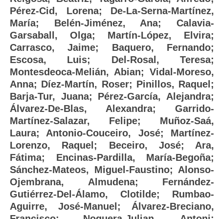
Pérez-Cid, Lorena
;
De-La-Serna-Martínez,
María
;
Belén-Jiménez, Ana
;
Calavia-
Garsaball, Olga
;
Martín-López, Elvira
;
Carrasco, Jaime
;
Baquero, Fernando
;
Escosa, Luis
;
Del-Rosal, Teresa
;
Montesdeoca-Melián, Abian
;
Vidal-Moreso,
Anna
;
Díez-Martín, Roser
;
Pinillos, Raquel
;
Barja-Tur, Juana
;
Pérez-García, Alejandra
;
Álvarez-De-Blas, Alexandra
;
Garrido-
Martínez-Salazar, Felipe
;
Muñoz-Saá,
Laura
;
Antonio-Couceiro, José
;
Martínez-
Lorenzo, Raquel
;
Beceiro, José
;
Ara,
Fátima
;
Encinas-Pardilla, María-Begoña
;
Sánchez-Mateos, Miguel-Faustino
;
Alonso-
Ojembrana, Almudena
;
Fernández-
Gutiérrez-Del-Álamo, Clotilde
;
Rumbao-
Aguirre, José-Manuel
;
Álvarez-Breciano,
Francisco
;
Noguera-Julian, Antoni
;