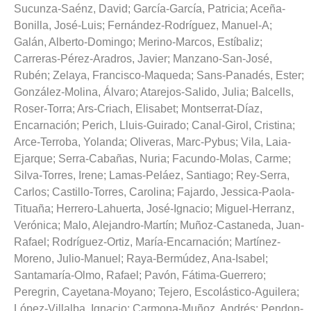
Sucunza-Saénz, David
;
García-García, Patricia
;
Aceña-
Bonilla, José-Luis
;
Fernández-Rodríguez, Manuel-A
;
Galán, Alberto-Domingo
;
Merino-Marcos, Estíbaliz
;
Carreras-Pérez-Aradros, Javier
;
Manzano-San-José,
Rubén
;
Zelaya, Francisco-Maqueda
;
Sans-Panadés, Ester
;
González-Molina, Álvaro
;
Atarejos-Salido, Julia
;
Balcells,
Roser-Torra
;
Ars-Criach, Elisabet
;
Montserrat-Díaz,
Encarnación
;
Perich, Lluis-Guirado
;
Canal-Girol, Cristina
;
Arce-Terroba, Yolanda
;
Oliveras, Marc-Pybus
;
Vila, Laia-
Ejarque
;
Serra-Cabañas, Nuria
;
Facundo-Molas, Carme
;
Silva-Torres, Irene
;
Lamas-Peláez, Santiago
;
Rey-Serra,
Carlos
;
Castillo-Torres, Carolina
;
Fajardo, Jessica-Paola-
Tituaña
;
Herrero-Lahuerta, José-Ignacio
;
Miguel-Herranz,
Verónica
;
Malo, Alejandro-Martín
;
Muñoz-Castaneda, Juan-
Rafael
;
Rodríguez-Ortiz, María-Encarnación
;
Martínez-
Moreno, Julio-Manuel
;
Raya-Bermúdez, Ana-Isabel
;
Santamaría-Olmo, Rafael
;
Pavón, Fátima-Guerrero
;
Peregrin, Cayetana-Moyano
;
Tejero, Escolástico-Aguilera
;
López-Villalba, Ignacio
;
Carmona-Muñoz, Andrés
;
Pendon-