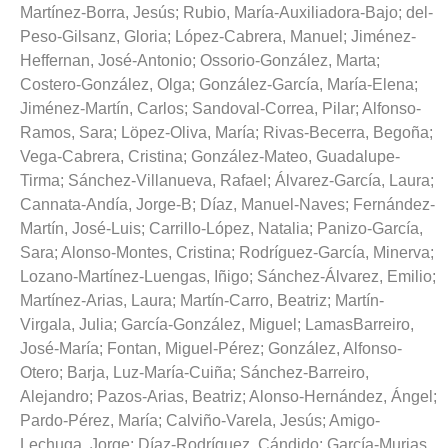
Martínez-Borra, Jesús
;
Rubio, María-Auxiliadora-Bajo
;
del-
Peso-Gilsanz, Gloria
;
López-Cabrera, Manuel
;
Jiménez-
Heffernan, José-Antonio
;
Ossorio-González, Marta
;
Costero-González, Olga
;
González-García, María-Elena
;
Jiménez-Martín, Carlos
;
Sandoval-Correa, Pilar
;
Alfonso-
Ramos, Sara
;
Löpez-Oliva, María
;
Rivas-Becerra, Begoña
;
Vega-Cabrera, Cristina
;
González-Mateo, Guadalupe-
Tirma
;
Sánchez-Villanueva, Rafael
;
Álvarez-García, Laura
;
Cannata-Andía, Jorge-B
;
Díaz, Manuel-Naves
;
Fernández-
Martín, José-Luis
;
Carrillo-López, Natalia
;
Panizo-García,
Sara
;
Alonso-Montes, Cristina
;
Rodríguez-García, Minerva
;
Lozano-Martínez-Luengas, Iñigo
;
Sánchez-Álvarez, Emilio
;
Martínez-Arias, Laura
;
Martín-Carro, Beatriz
;
Martín-
Virgala, Julia
;
García-González, Miguel
;
LamasBarreiro,
José-María
;
Fontan, Miguel-Pérez
;
González, Alfonso-
Otero
;
Barja, Luz-María-Cuiña
;
Sánchez-Barreiro,
Alejandro
;
Pazos-Arias, Beatriz
;
Alonso-Hernández, Ángel
;
Pardo-Pérez, María
;
Calviño-Varela, Jesús
;
Amigo-
Lechuga, Jorge
;
Díaz-Rodríguez, Cándido
;
García-Murias,