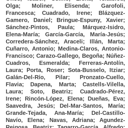
Olga
;
Moliner, Elisenda
;
Garofoli,
Francesca
;
Cuadrado, Irene
;
Blázquez-
Gamero, Daniel
;
Bringue-Espuny, Xavier
;
Sánchez-Pintos, Paula
;
Márquez-Isidro,
Elena-María
;
García-García, María-Jesús
;
Corredera-Sánchez, Araceli
;
Illán, Marta
;
Cuñarro, Antonio
;
Medina-Claros, Antonio-
Francisco
;
Carazo-Gallego, Begoña
;
Núñez-
Cuadros, Esmeralda
;
Ferreras-Antolín,
Laura
;
Porta, Roser
;
Sota-Busselo, Itziar
;
Galán-Del-Río, Pilar
;
Pronzato-Cuello,
Flavia
;
Dapena, Marta
;
Castells-Vilella,
Laura
;
Soto, Beatriz
;
Cuadrado-Pérez,
Irene
;
Rincón-López, Elena
;
Dueñas, Eva
;
Saavedra, Jesús
;
Del-Mar-Santos, María
;
Grande-Tejada, Ana-María
;
Del-Castillo-
Navío, Elena
;
Navas, Adriana
;
Agundez-
Reigosa, Beatriz
;
Tagarro-García, Alfredo
;