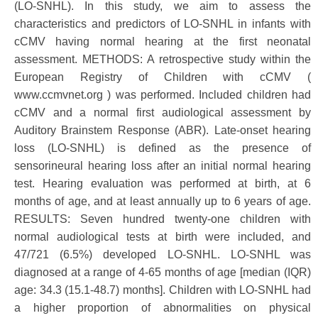
(LO-SNHL). In this study, we aim to assess the
characteristics and predictors of LO-SNHL in infants with
cCMV having normal hearing at the first neonatal
assessment. METHODS: A retrospective study within the
European Registry of Children with cCMV (
www.ccmvnet.org ) was performed. Included children had
cCMV and a normal first audiological assessment by
Auditory Brainstem Response (ABR). Late-onset hearing
loss (LO-SNHL) is defined as the presence of
sensorineural hearing loss after an initial normal hearing
test. Hearing evaluation was performed at birth, at 6
months of age, and at least annually up to 6 years of age.
RESULTS: Seven hundred twenty-one children with
normal audiological tests at birth were included, and
47/721 (6.5%) developed LO-SNHL. LO-SNHL was
diagnosed at a range of 4-65 months of age [median (IQR)
age: 34.3 (15.1-48.7) months]. Children with LO-SNHL had
a higher proportion of abnormalities on physical