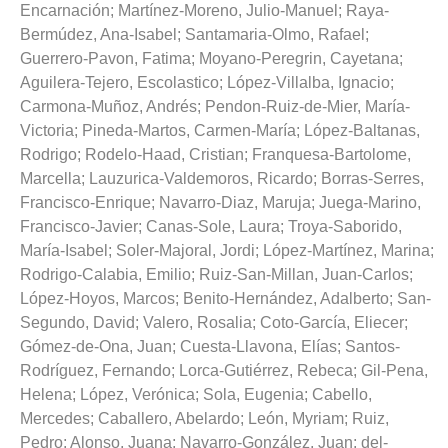
Encarnación
;
Martínez-Moreno, Julio-Manuel
;
Raya-
Bermúdez, Ana-Isabel
;
Santamaria-Olmo, Rafael
;
Guerrero-Pavon, Fatima
;
Moyano-Peregrin, Cayetana
;
Aguilera-Tejero, Escolastico
;
López-Villalba, Ignacio
;
Carmona-Muñoz, Andrés
;
Pendon-Ruiz-de-Mier, María-
Victoria
;
Pineda-Martos, Carmen-María
;
López-Baltanas,
Rodrigo
;
Rodelo-Haad, Cristian
;
Franquesa-Bartolome,
Marcella
;
Lauzurica-Valdemoros, Ricardo
;
Borras-Serres,
Francisco-Enrique
;
Navarro-Diaz, Maruja
;
Juega-Marino,
Francisco-Javier
;
Canas-Sole, Laura
;
Troya-Saborido,
María-Isabel
;
Soler-Majoral, Jordi
;
López-Martínez, Marina
;
Rodrigo-Calabia, Emilio
;
Ruiz-San-Millan, Juan-Carlos
;
López-Hoyos, Marcos
;
Benito-Hernández, Adalberto
;
San-
Segundo, David
;
Valero, Rosalia
;
Coto-García, Eliecer
;
Gómez-de-Ona, Juan
;
Cuesta-Llavona, Elías
;
Santos-
Rodríguez, Fernando
;
Lorca-Gutiérrez, Rebeca
;
Gil-Pena,
Helena
;
López, Verónica
;
Sola, Eugenia
;
Cabello,
Mercedes
;
Caballero, Abelardo
;
León, Myriam
;
Ruiz,
Pedro
;
Alonso, Juana
;
Navarro-González, Juan
;
del-