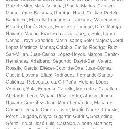
Ruiz-de-Mier, María-Victoria
;
Pineda-Martos, Carmen-
María
;
López-Baltanas, Rodrigo
;
Haad, Cristian-Rodelo
;
Bartolomé, Marcella-Franquesa
;
Lauzurica-Valdemoros,
Ricardo
;
Borrás-Serres, Francisco-Enrique
;
Díaz, Maruja-
Navarro
;
Mariño, Francisco-Javier-Juega
;
Sole, Laura-
Cañas
;
Troya-Saborido, María-Isabel
;
Soler-Majoral, Jordi
;
López-Martínez, Marina
;
Calabia, Emilio-Rodrigo
;
Ruiz-
San-Millán, Juan-Carlos
;
López-Hoyos, Marcos
;
Benito-
Hernández, Adalberto
;
Segundo, David-San
;
Valero,
Rosalía
;
García, Eliécer-Coto
;
de-Ona, Juan-Gómez
;
Cuesta-Llavona, Elías
;
Rodríguez, Fernando-Santos
;
Gutiérrez, Rebeca-Lorca
;
Gil-Peña, Helena
;
López,
Verónica
;
Sola, Eugenia
;
Cabello, Mercedes
;
Caballero,
Abelardo
;
León, Myriam
;
Ruiz, Pedro
;
Alonso, Juana
;
Navarro-González, Juan
;
Mora-Fernández, María-del-
Carmen
;
Donate-Correa, Javier
;
Martín-Nuñez, Ernesto
;
Pérez-Delgado, Nayra
;
Gigarrán-Guldris, Secundino
;
Górriz-Teruel, José-Luis
;
Castelao, Alberto-Martínez
;