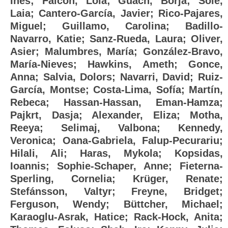
Inés
;
Falcón, Lola
;
Guach, Borja
;
Solé,
Laia
;
Cantero-García, Javier
;
Rico-Pajares,
Miguel
;
Guillamo, Carolina
;
Badillo-
Navarro, Katie
;
Sanz-Rueda, Laura
;
Oliver,
Asier
;
Malumbres, María
;
González-Bravo,
María-Nieves
;
Hawkins, Ameth
;
Gonce,
Anna
;
Salvia, Dolors
;
Navarri, David
;
Ruiz-
García, Montse
;
Costa-Lima, Sofía
;
Martín,
Rebeca
;
Hassan-Hassan, Eman-Hamza
;
Pajkrt, Dasja
;
Alexander, Eliza
;
Motha,
Reeya
;
Selimaj, Valbona
;
Kennedy,
Veronica
;
Oana-Gabriela, Falup-Pecurariu
;
Hilali, Ali
;
Haras, Mykola
;
Kopsidas,
Ioannis
;
Sophie-Schaper, Anne
;
Fieterna-
Sperling, Cornelia
;
Krüger, Renate
;
Stefánsson, Valtyr
;
Freyne, Bridget
;
Ferguson, Wendy
;
Büttcher, Michael
;
Karaoglu-Asrak, Hatice
;
Rack-Hock, Anita
;