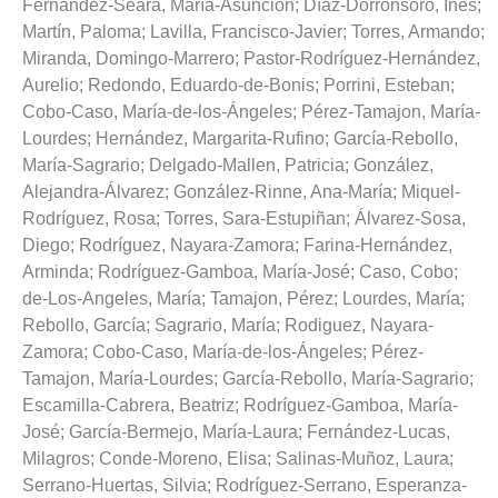
Fernández-Seara, María-Asunción
;
Díaz-Dorronsoro, Inés
;
Martín, Paloma
;
Lavilla, Francisco-Javier
;
Torres, Armando
;
Miranda, Domingo-Marrero
;
Pastor-Rodríguez-Hernández,
Aurelio
;
Redondo, Eduardo-de-Bonis
;
Porrini, Esteban
;
Cobo-Caso, María-de-los-Ángeles
;
Pérez-Tamajon, María-
Lourdes
;
Hernández, Margarita-Rufino
;
García-Rebollo,
María-Sagrario
;
Delgado-Mallen, Patricia
;
González,
Alejandra-Álvarez
;
González-Rinne, Ana-María
;
Miquel-
Rodríguez, Rosa
;
Torres, Sara-Estupiñan
;
Álvarez-Sosa,
Diego
;
Rodríguez, Nayara-Zamora
;
Farina-Hernández,
Arminda
;
Rodríguez-Gamboa, María-José
;
Caso, Cobo
;
de-Los-Angeles, María
;
Tamajon, Pérez
;
Lourdes, María
;
Rebollo, García
;
Sagrario, María
;
Rodiguez, Nayara-
Zamora
;
Cobo-Caso, María-de-los-Ángeles
;
Pérez-
Tamajon, María-Lourdes
;
García-Rebollo, María-Sagrario
;
Escamilla-Cabrera, Beatriz
;
Rodríguez-Gamboa, María-
José
;
García-Bermejo, María-Laura
;
Fernández-Lucas,
Milagros
;
Conde-Moreno, Elisa
;
Salinas-Muñoz, Laura
;
Serrano-Huertas, Silvia
;
Rodríguez-Serrano, Esperanza-