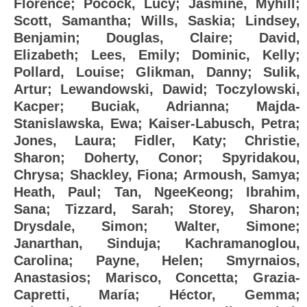
Florence
;
Pocock, Lucy
;
Jasmine, Myhill
;
Scott, Samantha
;
Wills, Saskia
;
Lindsey,
Benjamin
;
Douglas, Claire
;
David,
Elizabeth
;
Lees, Emily
;
Dominic, Kelly
;
Pollard, Louise
;
Glikman, Danny
;
Sulik,
Artur
;
Lewandowski, Dawid
;
Toczylowski,
Kacper
;
Buciak, Adrianna
;
Majda-
Stanislawska, Ewa
;
Kaiser-Labusch, Petra
;
Jones, Laura
;
Fidler, Katy
;
Christie,
Sharon
;
Doherty, Conor
;
Spyridakou,
Chrysa
;
Shackley, Fiona
;
Armoush, Samya
;
Heath, Paul
;
Tan, NgeeKeong
;
Ibrahim,
Sana
;
Tizzard, Sarah
;
Storey, Sharon
;
Drysdale, Simon
;
Walter, Simone
;
Janarthan, Sinduja
;
Kachramanoglou,
Carolina
;
Payne, Helen
;
Smyrnaios,
Anastasios
;
Marisco, Concetta
;
Grazia-
Capretti, María
;
Héctor, Gemma
;