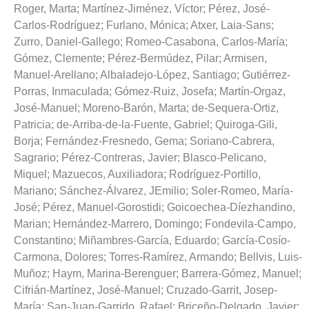
Roger, Marta
;
Martínez-Jiménez, Víctor
;
Pérez, José-
Carlos-Rodríguez
;
Furlano, Mónica
;
Atxer, Laia-Sans
;
Zurro, Daniel-Gallego
;
Romeo-Casabona, Carlos-María
;
Gómez, Clemente
;
Pérez-Bermúdez, Pilar
;
Armisen,
Manuel-Arellano
;
Albaladejo-López, Santiago
;
Gutiérrez-
Porras, Inmaculada
;
Gómez-Ruiz, Josefa
;
Martín-Orgaz,
José-Manuel
;
Moreno-Barón, Marta
;
de-Sequera-Ortiz,
Patricia
;
de-Arriba-de-la-Fuente, Gabriel
;
Quiroga-Gili,
Borja
;
Fernández-Fresnedo, Gema
;
Soriano-Cabrera,
Sagrario
;
Pérez-Contreras, Javier
;
Blasco-Pelicano,
Miquel
;
Mazuecos, Auxiliadora
;
Rodríguez-Portillo,
Mariano
;
Sánchez-Álvarez, JEmilio
;
Soler-Romeo, María-
José
;
Pérez, Manuel-Gorostidi
;
Goicoechea-Díezhandino,
Marian
;
Hernández-Marrero, Domingo
;
Fondevila-Campo,
Constantino
;
Miñambres-García, Eduardo
;
García-Cosío-
Carmona, Dolores
;
Torres-Ramírez, Armando
;
Bellvis, Luis-
Muñoz
;
Haym, Marina-Berenguer
;
Barrera-Gómez, Manuel
;
Cifrián-Martínez, José-Manuel
;
Cruzado-Garrit, Josep-
María
;
San-Juan-Garrido, Rafael
;
Briceño-Delgado, Javier
;