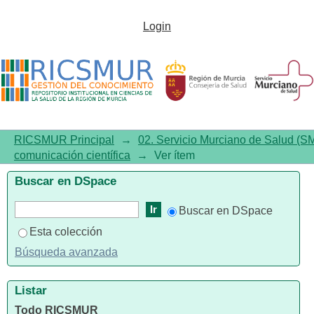
Drawing as a learning tool for
Login
anatomy: design and
implementation of a method
RICSMUR Principal
→
02. Servicio Murciano de Salud (S
comunicación científica
→
Ver ítem
Buscar en DSpace
Buscar en DSpace
Esta colección
Búsqueda avanzada
Listar
Todo RICSMUR