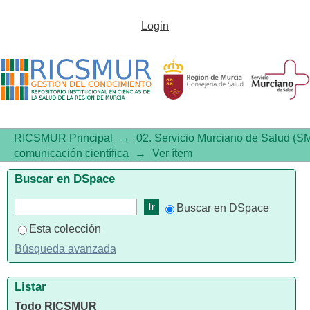
Producción científica del
Login
sistema sanitario público de la
Región de Murcia 2020-2024
RICSMUR Principal
→
02. Servicio Murciano de Salud (S
comunicación científica
→
Ver ítem
Buscar en DSpace
Buscar en DSpace
Esta colección
Búsqueda avanzada
Listar
Todo RICSMUR