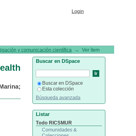
th workers of Murcia Health
Login
tigación y comunicación científica
→
Ver ítem
Buscar en DSpace
ealth
Buscar en DSpace
Marina
;
Esta colección
Búsqueda avanzada
Listar
Todo RICSMUR
Comunidades &
Colecciones