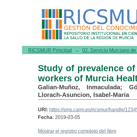
Study of prevalence of pro
Service
RICSMUR Principal
→
02. Servicio Murciano d
Study of prevalence of
workers of Murcia Heal
Galian-Muñoz, Inmaculada
;
Gó
Llorach-Asuncion, Isabel-María
URI:
https://sms.carm.es/ricsmur/handle/12
Fecha:
2019-03-05
Mostrar el registro completo del ítem