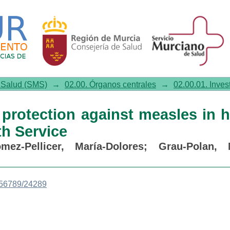
tection against measles in heal
e Salud (SMS)
→
02.00. Órganos centrales
→
02.00.01. Inves
 protection against measles in h
th Service
mez-Pellicer, María-Dolores
;
Grau-Polan, 
3456789/24289