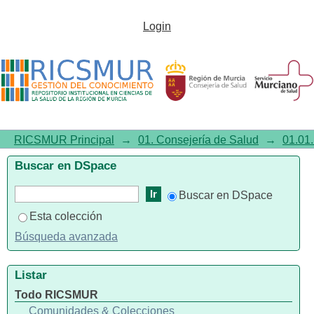
First biennium of mortality
Login
statistics with, the automatic
system Iris for coding multiple
causes of death
RICSMUR Principal
→
01. Consejería de Salud
→
01.01.
Buscar en DSpace
Buscar en DSpace
Esta colección
Búsqueda avanzada
Listar
Todo RICSMUR
Comunidades & Colecciones