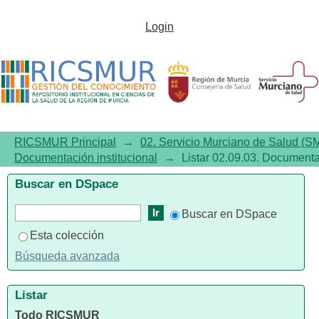
Listar 02.09.03. Documentación
Login
institucional por fecha de
publicación
RICSMUR Principal
→
02. Servicio Murciano de Salud (S
Documentación institucional
→
Listar 02.09.03. Documenta
Buscar en DSpace
Buscar en DSpace
Esta colección
Búsqueda avanzada
Listar
Todo RICSMUR