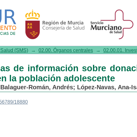
e información sobre donación y 
e Salud (SMS)
→
02.00. Órganos centrales
→
02.00.01. Inves
ñas de información sobre donac
en la población adolescente
;
Balaguer-Román, Andrés
;
López-Navas, Ana-Is
3456789/18880