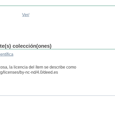
Ver/
nte(s) colección(ones)
entífica
cosa, la licencia del ítem se describe como
rg/licenses/by-nc-nd/4.0/deed.es