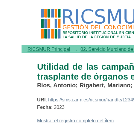
Utilidad de las campañas d
población adolescente
RICSMUR Principal
→
02. Servicio Murciano d
Utilidad de las campa
trasplante de órganos 
Ríos, Antonio
;
Rigabert, Mariano
URI:
https://sms.carm.es/ricsmur/handle/12
Fecha:
2023
Mostrar el registro completo del ítem