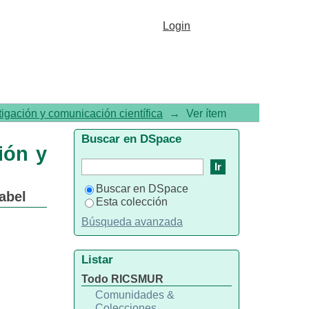
trasplante de órganos en la
Login
tigación y comunicación científica
→
Ver ítem
Buscar en DSpace
ión y
Buscar en DSpace
abel
Esta colección
Búsqueda avanzada
Listar
Todo RICSMUR
Comunidades &
Colecciones