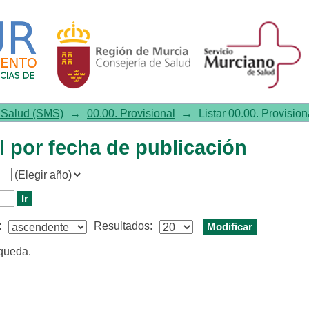
or fecha de publicación
e Salud (SMS)
→
00.00. Provisional
→
Listar 00.00. Provisio
al por fecha de publicación
:
Resultados:
squeda.