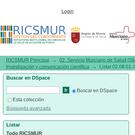
Listar02.08.01. Investigación y
Login
comunicación científica por
tema
RICSMUR Principal
→
02. Servicio Murciano de Salud (S
Investigación y comunicación científica
→
Listar 02.08.01.
Buscar en DSpace
Buscar en DSpace
Esta colección
Búsqueda avanzada
Listar
Todo RICSMUR