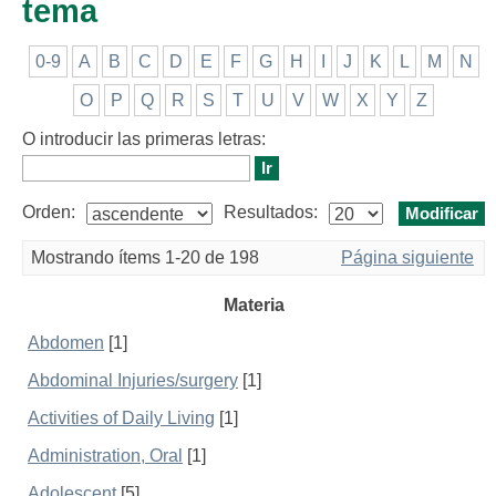
tema
0-9
A
B
C
D
E
F
G
H
I
J
K
L
M
N
O
P
Q
R
S
T
U
V
W
X
Y
Z
O introducir las primeras letras:
Orden:
Resultados:
Mostrando ítems 1-20 de 198
Página siguiente
Materia
Abdomen
[1]
Abdominal Injuries/surgery
[1]
Activities of Daily Living
[1]
Administration, Oral
[1]
Adolescent
[5]