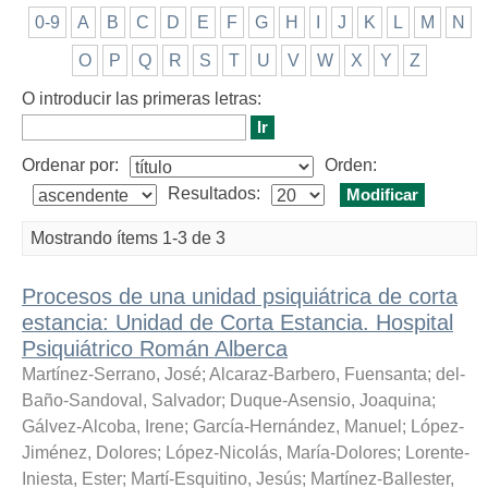
0-9
A
B
C
D
E
F
G
H
I
J
K
L
M
N
O
P
Q
R
S
T
U
V
W
X
Y
Z
O introducir las primeras letras:
Ordenar por:
Orden:
Resultados:
Mostrando ítems 1-3 de 3
Procesos de una unidad psiquiátrica de corta
estancia: Unidad de Corta Estancia. Hospital
Psiquiátrico Román Alberca
Martínez-Serrano, José
;
Alcaraz-Barbero, Fuensanta
;
del-
Baño-Sandoval, Salvador
;
Duque-Asensio, Joaquina
;
Gálvez-Alcoba, Irene
;
García-Hernández, Manuel
;
López-
Jiménez, Dolores
;
López-Nicolás, María-Dolores
;
Lorente-
Iniesta, Ester
;
Martí-Esquitino, Jesús
;
Martínez-Ballester,