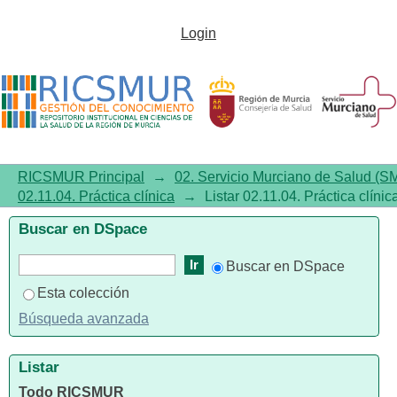
Listar 02.11.04. Práctica clínica
Login
por título
RICSMUR Principal
→
02. Servicio Murciano de Salud (S
02.11.04. Práctica clínica
→
Listar 02.11.04. Práctica clínica
Buscar en DSpace
Buscar en DSpace
Esta colección
Búsqueda avanzada
Listar
Todo RICSMUR