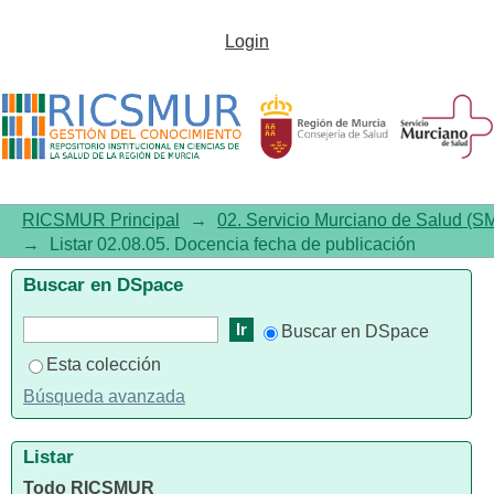
Listar 02.08.05. Docencia por
Login
fecha de publicación
RICSMUR Principal
→
02. Servicio Murciano de Salud (S
→
Listar 02.08.05. Docencia fecha de publicación
Buscar en DSpace
Buscar en DSpace
Esta colección
Búsqueda avanzada
Listar
Todo RICSMUR