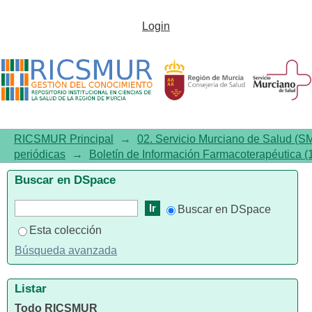
Boletín de Información
Login
Farmacoterapéutica, 2001,
Volumen 2, Número 4, . Artrosis
RICSMUR Principal
→
02. Servicio Murciano de Salud (S
periódicas
→
Boletín de Información Farmacoterapéutica 
Buscar en DSpace
Buscar en DSpace
Esta colección
Búsqueda avanzada
Listar
Todo RICSMUR