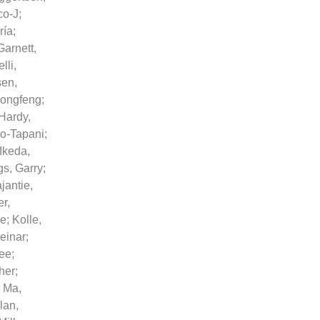
co-J
;
ría
;
Garnett,
lli,
sen,
Dongfeng
;
Hardy,
po-Tapani
;
Ikeda,
gs, Garry
;
jantie,
r,
ie
;
Kolle,
teinar
;
ee
;
her
;
;
Ma,
lan,