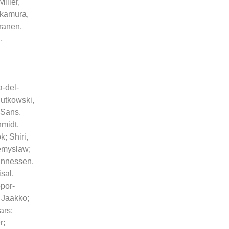
Miller,
kamura,
ranen,
,
-del-
utkowski,
Sans,
midt,
ok
;
Shiri,
zemyslaw
;
annessen,
sal,
por-
 Jaakko
;
ars
;
r
;