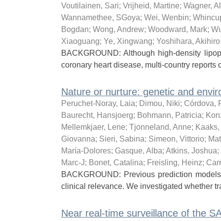
Voutilainen, Sari
;
Vrijheid, Martine
;
Wagner, Al
Wannamethee, SGoya
;
Wei, Wenbin
;
Whincup
Bogdan
;
Wong, Andrew
;
Woodward, Mark
;
Wu
Xiaoguang
;
Ye, Xingwang
;
Yoshihara, Akihiro
BACKGROUND: Although high-density lipopro
coronary heart disease, multi-country reports of
Nature or nurture: genetic and enviro
Peruchet-Noray, Laia
;
Dimou, Niki
;
Córdova, 
Baurecht, Hansjoerg
;
Bohmann, Patricia
;
Konz
Mellemkjaer, Lene
;
Tjonneland, Anne
;
Kaaks,
Giovanna
;
Sieri, Sabina
;
Simeon, Vittorio
;
Mat
María-Dolores
;
Gasque, Alba
;
Atkins, Joshua
;
Marc-J
;
Bonet, Catalina
;
Freisling, Heinz
;
Carr
BACKGROUND: Previous prediction models for 
clinical relevance. We investigated whether tra
Near real-time surveillance of the 