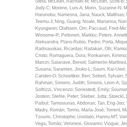
Stela
;
McLean, Rachael-M
;
McLean, Scott-B
;
Jody-C
;
Moreno, Luis-A
;
Morin, Suzanne-N
;
M
Harunobu
;
Namesna, Jana
;
Nauck, Matthias
;
Teemu-J
;
Ning, Guang
;
Noale, Marianna
;
Nor
Kyungwon
;
Olafsson, Orn
;
Paccaud, Fred-Mic
Winsome-R
;
Peltonen, Markku
;
Peters, Annet
Aleksandra
;
Plans-Rubio, Pedro
;
Porta, Mique
Radisauskas, Ricardas
;
Raitakari, Olli
;
Ramos
Cristo
;
Romaguera, Dora
;
Ronkainen, Kimmo
Marcin
;
Salanave, Benoit
;
Salmerón-Martínez
Susana
;
Saramies, Jouko-L
;
Saum, Kai-Uwe
;
Carsten-O
;
Schoettker, Ben
;
Sebert, Sylvain
;
S
Rahman
;
Simons, Judith
;
Simons, Leon-A
;
Sj
Solfrizzi, Vincenzo
;
Sonestedt, Emily
;
Soumar
Jostein
;
Stehle, Peter
;
Stieber, Jutta
;
Stoeckl, 
Paibul
;
Tamosiunas, Abdonas
;
Tan, Eng-Joo
;
Madry, Román
;
Tormo, María-José
;
Torrent, M
Tzourio, Christophe
;
Uusitalo, Hannu-MT
;
Van
Vega, Tomás
;
Veronesi, Giovanni
;
Vioque, Je