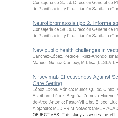
Consejería de Salud. Dirección General de Pl
de Planificación y Financiación Sanitaria
(
Con
Neurofibromatosis tipo 2. Informe 
Consejería de Salud. Dirección General de Pl
de Planificación y Financiación Sanitaria
(
Con
New public health challenges in vect
Sánchez-López, Pedro-F
;
Ruiz-Arrondo, Igna
Manuel
;
Gómez-Campoy, M-Elisa
(
ELSEVIE
Nirsevimab Effectiveness Against Sev
Care Setting
López-Lacort, Mónica
;
Muñoz-Quiles, Cintia
;
Escribano-López, Begoña
;
Zornoza-Moreno, 
de-Arce, Antonio
;
Pastor-Villalba, Eliseo
;
Lluc
Alejandro
;
MEDIPRIM-Network
(
AMER ACAD
OBJECTIVES: This study assesses the effect