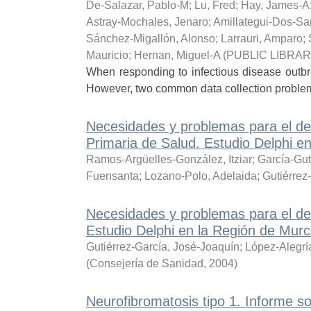
De-Salazar, Pablo-M
;
Lu, Fred
;
Hay, James-A
Astray-Mochales, Jenaro
;
Amillategui-Dos-Sa
Sánchez-Migallón, Alonso
;
Larrauri, Amparo
;
Mauricio
;
Hernan, Miguel-A
(
PUBLIC LIBRA
When responding to infectious disease outbrea
However, two common data collection problems af
Necesidades y problemas para el des
Primaria de Salud. Estudio Delphi e
Ramos-Argüelles-González, Itziar
;
García-Gut
Fuensanta
;
Lozano-Polo, Adelaida
;
Gutiérrez
Necesidades y problemas para el desa
Estudio Delphi en la Región de Murc
Gutiérrez-García, José-Joaquín
;
López-Alegrí
(
Consejería de Sanidad
,
2004
)
Neurofibromatosis tipo 1. Informe 