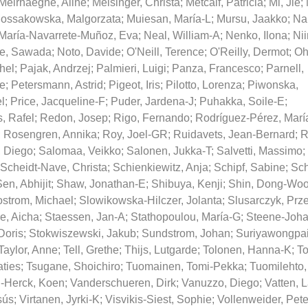
Meirhaeghe, Aline
;
Meisinger, Christa
;
Metcalf, Patricia
;
Mi, Jie
;
ossakowska, Malgorzata
;
Muiesan, María-L
;
Mursu, Jaakko
;
Na
María-Navarrete-Muñoz, Eva
;
Neal, William-A
;
Nenko, Ilona
;
Nii
ie, Sawada
;
Noto, Davide
;
O'Neill, Terence
;
O'Reilly, Dermot
;
Oh
hel
;
Pajak, Andrzej
;
Palmieri, Luigi
;
Panza, Francesco
;
Parnell,
te
;
Petersmann, Astrid
;
Pigeot, Iris
;
Pilotto, Lorenza
;
Piwonska,
l
;
Price, Jacqueline-F
;
Puder, Jardena-J
;
Puhakka, Soile-E
;
, Rafel
;
Redon, Josep
;
Rigo, Fernando
;
Rodríguez-Pérez, María
;
Rosengren, Annika
;
Roy, Joel-GR
;
Ruidavets, Jean-Bernard
;
R
, Diego
;
Salomaa, Veikko
;
Salonen, Jukka-T
;
Salvetti, Massimo
;
Scheidt-Nave, Christa
;
Schienkiewitz, Anja
;
Schipf, Sabine
;
Sch
en, Abhijit
;
Shaw, Jonathan-E
;
Shibuya, Kenji
;
Shin, Dong-Wo
ostrom, Michael
;
Slowikowska-Hilczer, Jolanta
;
Slusarczyk, Pr
e, Aicha
;
Staessen, Jan-A
;
Stathopoulou, María-G
;
Steene-Joh
Doris
;
Stokwiszewski, Jakub
;
Sundstrom, Johan
;
Suriyawongpai
Taylor, Anne
;
Tell, Grethe
;
Thijs, Lutgarde
;
Tolonen, Hanna-K
;
To
aties
;
Tsugane, Shoichiro
;
Tuomainen, Tomi-Pekka
;
Tuomilehto,
-Herck, Koen
;
Vanderschueren, Dirk
;
Vanuzzo, Diego
;
Vatten, L
sús
;
Virtanen, Jyrki-K
;
Visvikis-Siest, Sophie
;
Vollenweider, Pete