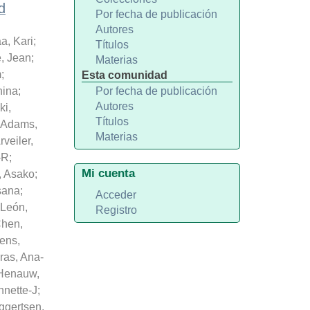
d
Por fecha de publicación
Autores
a, Kari
;
Títulos
e, Jean
;
Materias
m
;
Esta comunidad
nina
;
Por fecha de publicación
Autores
ki,
Títulos
Adams,
Materias
rveiler,
-R
;
Mi cuenta
, Asako
;
sana
;
Acceder
-León,
Registro
hen,
ens,
ras, Ana-
Henauw,
nnette-J
;
ggertsen,