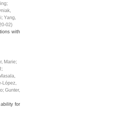
ing
;
niak,
i
;
Yang,
20-02
)
ions with
r, Marie
;
R
;
Masala,
e-López,
io
;
Gunter,
bility for