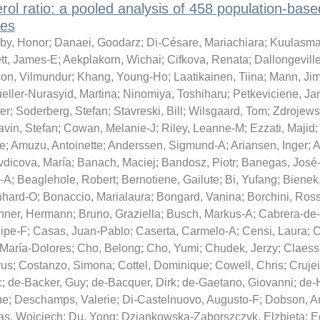
erol ratio: a pooled analysis of 458 population-base
ies
by, Honor
;
Danaei, Goodarz
;
Di-Césare, Mariachiara
;
Kuulasma
tt, James-E
;
Aekplakorn, Wichai
;
Cifkova, Renata
;
Dallongevill
on, Vilmundur
;
Khang, Young-Ho
;
Laatikainen, Tiina
;
Mann, Ji
eller-Nurasyid, Martina
;
Ninomiya, Toshiharu
;
Petkeviciene, Ja
er
;
Soderberg, Stefan
;
Stavreski, Bill
;
Wilsgaard, Tom
;
Zdrojews
avin, Stefan
;
Cowan, Melanie-J
;
Riley, Leanne-M
;
Ezzati, Majid
;
pe
;
Amuzu, Antoinette
;
Anderssen, Sigmund-A
;
Ariansen, Inger
;
A
vdicova, María
;
Banach, Maciej
;
Bandosz, Piotr
;
Banegas, José
e-A
;
Beaglehole, Robert
;
Bernotiene, Gailute
;
Bi, Yufang
;
Bienek
nhard-O
;
Bonaccio, Marialaura
;
Bongard, Vanina
;
Borchini, Ros
nner, Hermann
;
Bruno, Graziella
;
Busch, Markus-A
;
Cabrera-de
ipe-F
;
Casas, Juan-Pablo
;
Caserta, Carmelo-A
;
Censi, Laura
;
C
 María-Dolores
;
Cho, Belong
;
Cho, Yumi
;
Chudek, Jerzy
;
Claess
rus
;
Costanzo, Simona
;
Cottel, Dominique
;
Cowell, Chris
;
Crujei
c
;
de-Backer, Guy
;
de-Bacquer, Dirk
;
de-Gaetano, Giovanni
;
de-
ne
;
Deschamps, Valerie
;
Di-Castelnuovo, Augusto-F
;
Dobson, A
as, Wojciech
;
Du, Yong
;
Dziankowska-Zaborszczyk, Elzbieta
;
E