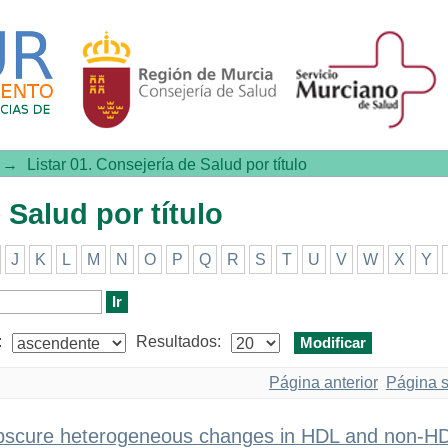
ud por título
→
Listar 01. Consejería de Salud por título
 Salud por título
J
K
L
M
N
O
P
Q
R
S
T
U
V
W
X
Y
:
Resultados:
Página anterior
Página s
ol obscure heterogeneous changes in HDL and non-H