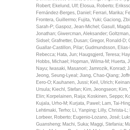
Robert
;
Ekelund, Ulf
;
Elosua, Roberto
;
Erikss
Fernández-Berges, Daniel
;
Ferrari, Marika
;
Fe
Frontera, Guillermo
;
Fujita, Yuki
;
Gaciong, Zb
Sarah-P
;
Gaspoz, Jean-Michel
;
Gasull, Magd
Jonathan
;
Giwercman, Aleksander
;
Goltzman,
Sidsel
;
Grafnetter, Dusan
;
Gregor, Ronald-D
;
Guallar-Castillon, Pilar
;
Gudmundsson, Elias-
Rebecca
;
Hata, Jun
;
Haugsgjerd, Teresa
;
Hay
Hobbs, Michael
;
Hopman, Wilma-M
;
Huerta, J
Nayu
;
Iwasaki, Masanori
;
Jamrozik, Konrad
;
J
Jeong, Seung-Lyeal
;
Jiang, Chao-Qiang
;
Joff
Eero-O
;
Kauhanen, Jussi
;
Keil, Ulrich
;
Keinan
Ursula
;
Kiechl, Stefan
;
Kim, Jeongseon
;
Kim,
Elin
;
Korpelainen, Raija
;
Koskinen, Seppo
;
Ko
Kujala, Urho-M
;
Kurjata, Pawel
;
Lam, Tai-Hin
Lehtimaki, Terho
;
Li, Yanping
;
Lilly, Christa-L
;
Lorbeer, Roberto
;
Eugenio-Lozano, José
;
Luk
Guansheng
;
Machi, Suka
;
Maggi, Stefania
;
Ma