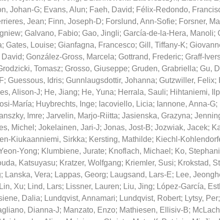
on, Johan-G
;
Evans, Alun
;
Faeh, David
;
Félix-Redondo, Francis
rrieres, Jean
;
Finn, Joseph-D
;
Forslund, Ann-Sofie
;
Forsner, Ma
igniew
;
Galvano, Fabio
;
Gao, Jingli
;
García-de-la-Hera, Manoli
;
a
;
Gates, Louise
;
Gianfagna, Francesco
;
Gill, Tiffany-K
;
Giovanne
 David
;
González-Gross, Marcela
;
Gottrand, Frederic
;
Graff-Iver
Grodzicki, Tomasz
;
Grosso, Giuseppe
;
Gruden, Grabriella
;
Gu, 
F
;
Guessous, Idris
;
Gunnlaugsdottir, Johanna
;
Gutzwiller, Felix
;
es, Alison-J
;
He, Jiang
;
He, Yuna
;
Herrala, Sauli
;
Hihtaniemi, Il
osi-María
;
Huybrechts, Inge
;
Iacoviello, Licia
;
Iannone, Anna-G
;
anszky, Imre
;
Jarvelin, Marjo-Riitta
;
Jasienska, Grazyna
;
Jennin
res, Michel
;
Jokelainen, Jari-J
;
Jonas, Jost-B
;
Jozwiak, Jacek
;
Ka
en-Kiukaanniemi, Sirkka
;
Kersting, Mathilde
;
Kiechl-Kohlendorfe
 Yeon-Yong
;
Klumbiene, Jurate
;
Knoflach, Michael
;
Ko, Stephan
uda, Katsuyasu
;
Kratzer, Wolfgang
;
Kriemler, Susi
;
Krokstad, S
g
;
Lanska, Vera
;
Lappas, Georg
;
Laugsand, Lars-E
;
Lee, Jeongh
Lin, Xu
;
Lind, Lars
;
Lissner, Lauren
;
Liu, Jing
;
López-García, Est
siene, Dalia
;
Lundqvist, Annamari
;
Lundqvist, Robert
;
Lytsy, Per
gliano, Dianna-J
;
Manzato, Enzo
;
Mathiesen, Ellisiv-B
;
McLach