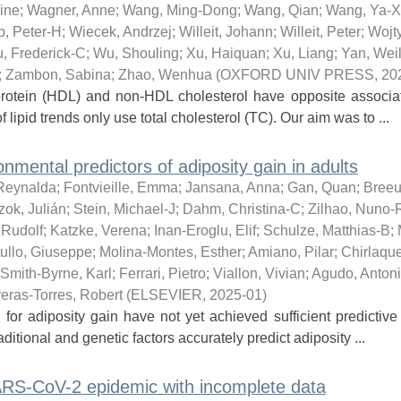
ine
;
Wagner, Anne
;
Wang, Ming-Dong
;
Wang, Qian
;
Wang, Ya-X
, Peter-H
;
Wiecek, Andrzej
;
Willeit, Johann
;
Willeit, Peter
;
Wojty
, Frederick-C
;
Wu, Shouling
;
Xu, Haiquan
;
Xu, Liang
;
Yan, Weil
;
Zambon, Sabina
;
Zhao, Wenhua
(
OXFORD UNIV PRESS
,
20
tein (HDL) and non-HDL cholesterol have opposite associat
 lipid trends only use total cholesterol (TC). Our aim was to ...
nmental predictors of adiposity gain in adults
Reynalda
;
Fontvieille, Emma
;
Jansana, Anna
;
Gan, Quan
;
Breeu
ok, Julián
;
Stein, Michael-J
;
Dahm, Christina-C
;
Zilhao, Nuno-
 Rudolf
;
Katzke, Verena
;
Inan-Eroglu, Elif
;
Schulze, Matthias-B
;
ullo, Giuseppe
;
Molina-Montes, Esther
;
Amiano, Pilar
;
Chirlaqu
Smith-Byrne, Karl
;
Ferrari, Pietro
;
Viallon, Vivian
;
Agudo, Anton
eras-Torres, Robert
(
ELSEVIER
,
2025-01
)
adiposity gain have not yet achieved sufficient predictive a
ditional and genetic factors accurately predict adiposity ...
SARS-CoV-2 epidemic with incomplete data