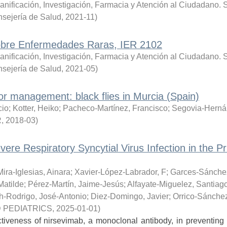
anificación, Investigación, Farmacia y Atención al Ciudadano. S
sejería de Salud
,
2021-11
)
sobre Enfermedades Raras, IER 2102
anificación, Investigación, Farmacia y Atención al Ciudadano. S
sejería de Salud
,
2021-05
)
or management: black flies in Murcia (Spain)
cio
;
Kotter, Heiko
;
Pacheco-Martínez, Francisco
;
Segovia-Herná
R
,
2018-03
)
ere Respiratory Syncytial Virus Infection in the P
Mira-Iglesias, Ainara
;
Xavier-López-Labrador, F
;
Garces-Sánchez
Matilde
;
Pérez-Martín, Jaime-Jesús
;
Alfayate-Miguelez, Santiag
h-Rodrigo, José-Antonio
;
Diez-Domingo, Javier
;
Orrico-Sánche
 PEDIATRICS
,
2025-01-01
)
iveness of nirsevimab, a monoclonal antibody, in preventing 