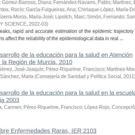
;
Gómez-Barroso, Diana
;
Fernández-Navarro, Pablo
;
Martínez, 
ntos, Rocío
;
García-Fulgueiras, Ana
;
Chirlaque-López, María-Do
Sierra-Moros, María-José
;
Lipsitch, Marc
;
Simón, Fernando
;
Sant
RY SCIENCE
,
2022-03
)
ks, rapid and accurate estimation of the epidemic trajectory is
fect the reliability of the epidemiological data in real ...
arrollo de la educación para la salud en Atención
n la Región de Murcia, 2010
iérrez, José-Joaquín
;
Pérez-Riquelme, Francisco
;
Martínez-Mor
-Sánchez, Marta
(
Consejería de Sanidad y Política Social
,
2011
rrollo de la educación para la salud en la escuel
ia 2003
a, Carmen
;
Pérez-Riquelme, Francisco
;
López-Rojo, Concepci
sobre Enfermedades Raras, IER 2103