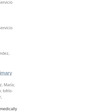
ervicio
ervicio
ndez,
rimary
, María
;
o
;
Iofrío-
z,
medically