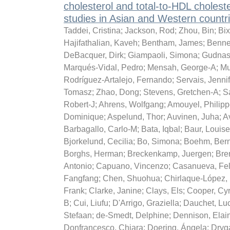
cholesterol and total-to-HDL cholest
studies in Asian and Western countr
Taddei, Cristina
;
Jackson, Rod
;
Zhou, Bin
;
Bix
Hajifathalian, Kaveh
;
Bentham, James
;
Benne
DeBacquer, Dirk
;
Giampaoli, Simona
;
Gudnas
Marqués-Vidal, Pedro
;
Mensah, George-A
;
Mu
Rodríguez-Artalejo, Fernando
;
Servais, Jennif
Tomasz
;
Zhao, Dong
;
Stevens, Gretchen-A
;
S
Robert-J
;
Ahrens, Wolfgang
;
Amouyel, Philip
Dominique
;
Aspelund, Thor
;
Auvinen, Juha
;
A
Barbagallo, Carlo-M
;
Bata, Iqbal
;
Baur, Louis
Bjorkelund, Cecilia
;
Bo, Simona
;
Boehm, Ber
Borghs, Herman
;
Breckenkamp, Juergen
;
Bre
Antonio
;
Capuano, Vincenzo
;
Casanueva, Fel
Fangfang
;
Chen, Shuohua
;
Chirlaque-López,
Frank
;
Clarke, Janine
;
Clays, Els
;
Cooper, Cy
B
;
Cui, Liufu
;
D'Arrigo, Graziella
;
Dauchet, Lu
Stefaan
;
de-Smedt, Delphine
;
Dennison, Elai
Donfrancesco, Chiara
;
Doering, Ángela
;
Dryg