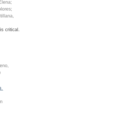
Elena
;
lores
;
illana,
 critical.
eno,
)
a.
ón