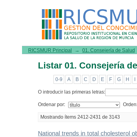
Listar 01. Consejería de Sal
RICSMUR Principal
→
01. Consejería de Salud
Listar 01. Consejería de
0-9
A
B
C
D
E
F
G
H
I
O introducir las primeras letras:
Ordenar por:
Orden
Mostrando ítems 2412-2431 de 3143
National trends in total cholester