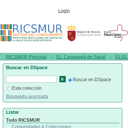
Vacunas antigripales y frente a
Login
COVID-19 a usar
RICSMUR Principal
→
01. Consejería de Salud
→
01.02.
Buscar en DSpace
Buscar en DSpace
Esta colección
Búsqueda avanzada
Listar
Todo RICSMUR
Comunidades & Colecciones