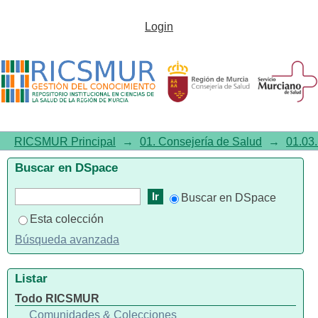
Evaluación del Plan de Salud de
Login
la Región de Murcia 2009-2015.
Informe de situación Salud
2015. Resumen
RICSMUR Principal
→
01. Consejería de Salud
→
01.03.
Buscar en DSpace
Buscar en DSpace
Esta colección
Búsqueda avanzada
Listar
Todo RICSMUR
Comunidades & Colecciones