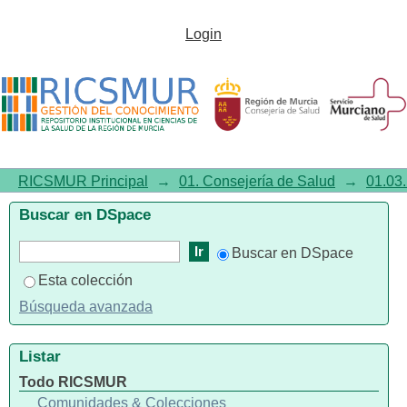
Informe Regional CMBD 2013.
Login
División Psiquiatría
RICSMUR Principal
→
01. Consejería de Salud
→
01.03.
Buscar en DSpace
Buscar en DSpace
Esta colección
Búsqueda avanzada
Listar
Todo RICSMUR
Comunidades & Colecciones