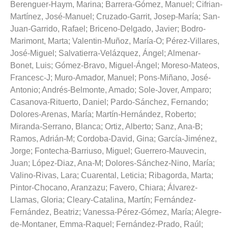
Berenguer-Haym, Marina
;
Barrera-Gómez, Manuel
;
Cifrian-
Martínez, José-Manuel
;
Cruzado-Garrit, Josep-María
;
San-
Juan-Garrido, Rafael
;
Briceno-Delgado, Javier
;
Bodro-
Marimont, Marta
;
Valentin-Muñoz, María-O
;
Pérez-Villares,
José-Miguel
;
Salvatierra-Velázquez, Ángel
;
Almenar-
Bonet, Luis
;
Gómez-Bravo, Miguel-Ángel
;
Moreso-Mateos,
Francesc-J
;
Muro-Amador, Manuel
;
Pons-Miñano, José-
Antonio
;
Andrés-Belmonte, Amado
;
Sole-Jover, Amparo
;
Casanova-Rituerto, Daniel
;
Pardo-Sánchez, Fernando
;
Dolores-Arenas, María
;
Martín-Hernández, Roberto
;
Miranda-Serrano, Blanca
;
Ortiz, Alberto
;
Sanz, Ana-B
;
Ramos, Adrián-M
;
Cordoba-David, Gina
;
García-Jiménez,
Jorge
;
Fontecha-Barriuso, Miguel
;
Guerrero-Mauvecin,
Juan
;
López-Diaz, Ana-M
;
Dolores-Sánchez-Nino, María
;
Valino-Rivas, Lara
;
Cuarental, Leticia
;
Ribagorda, Marta
;
Pintor-Chocano, Aranzazu
;
Favero, Chiara
;
Álvarez-
Llamas, Gloria
;
Cleary-Catalina, Martín
;
Fernández-
Fernández, Beatriz
;
Vanessa-Pérez-Gómez, María
;
Alegre-
de-Montaner, Emma-Raquel
;
Fernández-Prado, Raúl
;