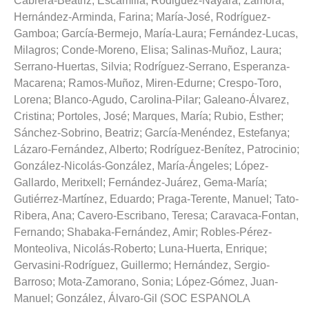
Cabrera-Beatriz, Escamilla
;
Rodiguez-Nayara, Zamora
;
Hernández-Arminda, Farina
;
María-José, Rodríguez-
Gamboa
;
García-Bermejo, María-Laura
;
Fernández-Lucas,
Milagros
;
Conde-Moreno, Elisa
;
Salinas-Muñoz, Laura
;
Serrano-Huertas, Silvia
;
Rodríguez-Serrano, Esperanza-
Macarena
;
Ramos-Muñoz, Miren-Edurne
;
Crespo-Toro,
Lorena
;
Blanco-Agudo, Carolina-Pilar
;
Galeano-Álvarez,
Cristina
;
Portoles, José
;
Marques, María
;
Rubio, Esther
;
Sánchez-Sobrino, Beatriz
;
García-Menéndez, Estefanya
;
Lázaro-Fernández, Alberto
;
Rodríguez-Benítez, Patrocinio
;
González-Nicolás-González, María-Ángeles
;
López-
Gallardo, Meritxell
;
Fernández-Juárez, Gema-María
;
Gutiérrez-Martínez, Eduardo
;
Praga-Terente, Manuel
;
Tato-
Ribera, Ana
;
Cavero-Escribano, Teresa
;
Caravaca-Fontan,
Fernando
;
Shabaka-Fernández, Amir
;
Robles-Pérez-
Monteoliva, Nicolás-Roberto
;
Luna-Huerta, Enrique
;
Gervasini-Rodríguez, Guillermo
;
Hernández, Sergio-
Barroso
;
Mota-Zamorano, Sonia
;
López-Gómez, Juan-
Manuel
;
González, Álvaro-Gil
(
SOC ESPANOLA