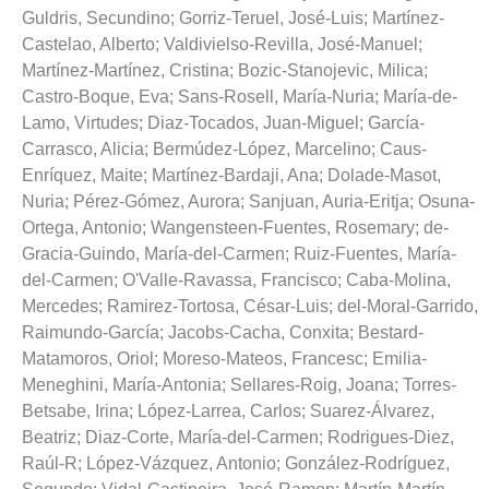
Guldris, Secundino
;
Gorriz-Teruel, José-Luis
;
Martínez-
Castelao, Alberto
;
Valdivielso-Revilla, José-Manuel
;
Martínez-Martínez, Cristina
;
Bozic-Stanojevic, Milica
;
Castro-Boque, Eva
;
Sans-Rosell, María-Nuria
;
María-de-
Lamo, Virtudes
;
Diaz-Tocados, Juan-Miguel
;
García-
Carrasco, Alicia
;
Bermúdez-López, Marcelino
;
Caus-
Enríquez, Maite
;
Martínez-Bardaji, Ana
;
Dolade-Masot,
Nuria
;
Pérez-Gómez, Aurora
;
Sanjuan, Auria-Eritja
;
Osuna-
Ortega, Antonio
;
Wangensteen-Fuentes, Rosemary
;
de-
Gracia-Guindo, María-del-Carmen
;
Ruiz-Fuentes, María-
del-Carmen
;
O'Valle-Ravassa, Francisco
;
Caba-Molina,
Mercedes
;
Ramirez-Tortosa, César-Luis
;
del-Moral-Garrido,
Raimundo-García
;
Jacobs-Cacha, Conxita
;
Bestard-
Matamoros, Oriol
;
Moreso-Mateos, Francesc
;
Emilia-
Meneghini, María-Antonia
;
Sellares-Roig, Joana
;
Torres-
Betsabe, Irina
;
López-Larrea, Carlos
;
Suarez-Álvarez,
Beatriz
;
Diaz-Corte, María-del-Carmen
;
Rodrigues-Diez,
Raúl-R
;
López-Vázquez, Antonio
;
González-Rodríguez,