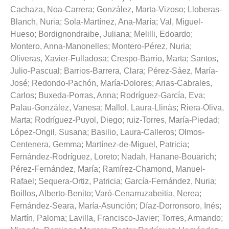
Cachaza, Noa-Carrera
;
González, Marta-Vizoso
;
Lloberas-
Blanch, Nuria
;
Sola-Martínez, Ana-María
;
Val, Miguel-
Hueso
;
Bordignondraibe, Juliana
;
Melilli, Edoardo
;
Montero, Anna-Manonelles
;
Montero-Pérez, Nuria
;
Oliveras, Xavier-Fulladosa
;
Crespo-Barrio, Marta
;
Santos,
Julio-Pascual
;
Barrios-Barrera, Clara
;
Pérez-Sáez, María-
José
;
Redondo-Pachón, María-Dolores
;
Arias-Cabrales,
Carlos
;
Buxeda-Porras, Anna
;
Rodríguez-García, Eva
;
Palau-González, Vanesa
;
Mallol, Laura-Llinàs
;
Riera-Oliva,
Marta
;
Rodríguez-Puyol, Diego
;
ruiz-Torres, María-Piedad
;
López-Ongil, Susana
;
Basilio, Laura-Calleros
;
Olmos-
Centenera, Gemma
;
Martínez-de-Miguel, Patricia
;
Fernández-Rodríguez, Loreto
;
Nadah, Hanane-Bouarich
;
Pérez-Fernández, María
;
Ramírez-Chamond, Manuel-
Rafael
;
Sequera-Ortiz, Patricia
;
García-Fernández, Nuria
;
Boillos, Alberto-Benito
;
Varó-Cenarruzabeitia, Nerea
;
Fernández-Seara, María-Asunción
;
Díaz-Dorronsoro, Inés
;
Martín, Paloma
;
Lavilla, Francisco-Javier
;
Torres, Armando
;