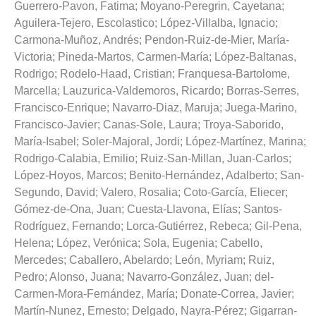
Guerrero-Pavon, Fatima
;
Moyano-Peregrin, Cayetana
;
Aguilera-Tejero, Escolastico
;
López-Villalba, Ignacio
;
Carmona-Muñoz, Andrés
;
Pendon-Ruiz-de-Mier, María-
Victoria
;
Pineda-Martos, Carmen-María
;
López-Baltanas,
Rodrigo
;
Rodelo-Haad, Cristian
;
Franquesa-Bartolome,
Marcella
;
Lauzurica-Valdemoros, Ricardo
;
Borras-Serres,
Francisco-Enrique
;
Navarro-Diaz, Maruja
;
Juega-Marino,
Francisco-Javier
;
Canas-Sole, Laura
;
Troya-Saborido,
María-Isabel
;
Soler-Majoral, Jordi
;
López-Martínez, Marina
;
Rodrigo-Calabia, Emilio
;
Ruiz-San-Millan, Juan-Carlos
;
López-Hoyos, Marcos
;
Benito-Hernández, Adalberto
;
San-
Segundo, David
;
Valero, Rosalia
;
Coto-García, Eliecer
;
Gómez-de-Ona, Juan
;
Cuesta-Llavona, Elías
;
Santos-
Rodríguez, Fernando
;
Lorca-Gutiérrez, Rebeca
;
Gil-Pena,
Helena
;
López, Verónica
;
Sola, Eugenia
;
Cabello,
Mercedes
;
Caballero, Abelardo
;
León, Myriam
;
Ruiz,
Pedro
;
Alonso, Juana
;
Navarro-González, Juan
;
del-
Carmen-Mora-Fernández, María
;
Donate-Correa, Javier
;
Martín-Nunez, Ernesto
;
Delgado, Nayra-Pérez
;
Gigarran-