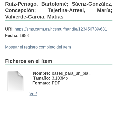
Ruíz-Periago, Bartolomé
;
Sáenz-González,
Concepción
;
Tejerina-Arreal, María
;
Valverde-García, Matías
URI:
https://sms.carm.es/ricsmur/handle/123456789/681
Fecha:
1988
Mostrar el registro completo del ítem
Ficheros en el ítem
Nombre:
bases_para_un_pla ...
Tamaño:
3.103Mb
Formato:
PDF
Ver/