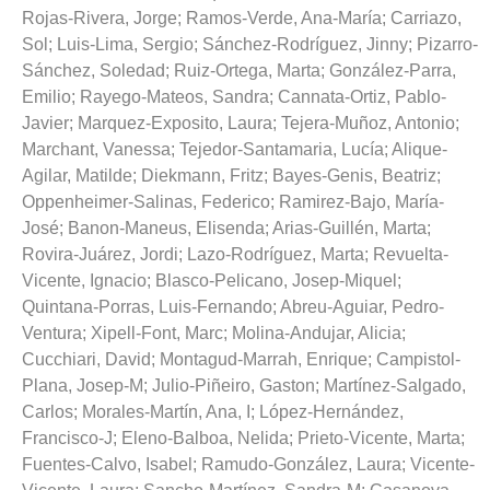
Rojas-Rivera, Jorge
;
Ramos-Verde, Ana-María
;
Carriazo,
Sol
;
Luis-Lima, Sergio
;
Sánchez-Rodríguez, Jinny
;
Pizarro-
Sánchez, Soledad
;
Ruiz-Ortega, Marta
;
González-Parra,
Emilio
;
Rayego-Mateos, Sandra
;
Cannata-Ortiz, Pablo-
Javier
;
Marquez-Exposito, Laura
;
Tejera-Muñoz, Antonio
;
Marchant, Vanessa
;
Tejedor-Santamaria, Lucía
;
Alique-
Agilar, Matilde
;
Diekmann, Fritz
;
Bayes-Genis, Beatriz
;
Oppenheimer-Salinas, Federico
;
Ramirez-Bajo, María-
José
;
Banon-Maneus, Elisenda
;
Arias-Guillén, Marta
;
Rovira-Juárez, Jordi
;
Lazo-Rodríguez, Marta
;
Revuelta-
Vicente, Ignacio
;
Blasco-Pelicano, Josep-Miquel
;
Quintana-Porras, Luis-Fernando
;
Abreu-Aguiar, Pedro-
Ventura
;
Xipell-Font, Marc
;
Molina-Andujar, Alicia
;
Cucchiari, David
;
Montagud-Marrah, Enrique
;
Campistol-
Plana, Josep-M
;
Julio-Piñeiro, Gaston
;
Martínez-Salgado,
Carlos
;
Morales-Martín, Ana, I
;
López-Hernández,
Francisco-J
;
Eleno-Balboa, Nelida
;
Prieto-Vicente, Marta
;
Fuentes-Calvo, Isabel
;
Ramudo-González, Laura
;
Vicente-