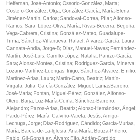
Heffernan, José-Antonio
;
Ossorio-González, Marta
;
Costero-González, Olga
;
González-García, María-Elena
;
Jiménez-Martín, Carlos
;
Sandoval-Correa, Pilar
;
Alfonso-
Ramos, Sara
;
Löpez-Oliva, María
;
Rivas-Becerra, Begoña
;
Vega-Cabrera, Cristina
;
González-Mateo, Guadalupe-
Tirma
;
Sánchez-Villanueva, Rafael
;
Álvarez-García, Laura
;
Cannata-Andía, Jorge-B
;
Díaz, Manuel-Naves
;
Fernández-
Martín, José-Luis
;
Carrillo-López, Natalia
;
Panizo-García,
Sara
;
Alonso-Montes, Cristina
;
Rodríguez-García, Minerva
;
Lozano-Martínez-Luengas, Iñigo
;
Sánchez-Álvarez, Emilio
;
Martínez-Arias, Laura
;
Martín-Carro, Beatriz
;
Martín-
Virgala, Julia
;
García-González, Miguel
;
LamasBarreiro,
José-María
;
Fontan, Miguel-Pérez
;
González, Alfonso-
Otero
;
Barja, Luz-María-Cuiña
;
Sánchez-Barreiro,
Alejandro
;
Pazos-Arias, Beatriz
;
Alonso-Hernández, Ángel
;
Pardo-Pérez, María
;
Calviño-Varela, Jesús
;
Amigo-
Lechuga, Jorge
;
Díaz-Rodríguez, Cándido
;
García-Murias,
María
;
Barcia-de-La-Iglesia, Ana-María
;
Bouza-Piñeiro,
Pablo
;
Gil-González, Álvaro
;
Eijo, Adrián-Cordido
;