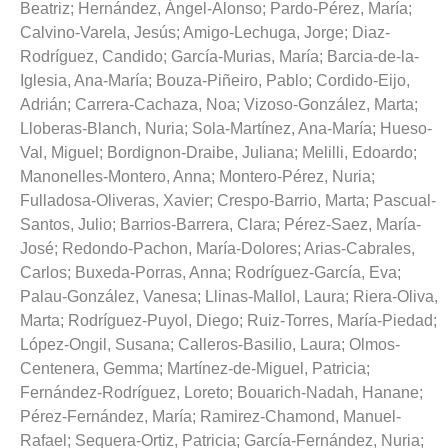
Beatriz
;
Hernández, Ángel-Alonso
;
Pardo-Pérez, María
;
Calvino-Varela, Jesús
;
Amigo-Lechuga, Jorge
;
Diaz-
Rodríguez, Candido
;
García-Murias, María
;
Barcia-de-la-
Iglesia, Ana-María
;
Bouza-Piñeiro, Pablo
;
Cordido-Eijo,
Adrián
;
Carrera-Cachaza, Noa
;
Vizoso-González, Marta
;
Lloberas-Blanch, Nuria
;
Sola-Martínez, Ana-María
;
Hueso-
Val, Miguel
;
Bordignon-Draibe, Juliana
;
Melilli, Edoardo
;
Manonelles-Montero, Anna
;
Montero-Pérez, Nuria
;
Fulladosa-Oliveras, Xavier
;
Crespo-Barrio, Marta
;
Pascual-
Santos, Julio
;
Barrios-Barrera, Clara
;
Pérez-Saez, María-
José
;
Redondo-Pachon, María-Dolores
;
Arias-Cabrales,
Carlos
;
Buxeda-Porras, Anna
;
Rodríguez-García, Eva
;
Palau-González, Vanesa
;
Llinas-Mallol, Laura
;
Riera-Oliva,
Marta
;
Rodríguez-Puyol, Diego
;
Ruiz-Torres, María-Piedad
;
López-Ongil, Susana
;
Calleros-Basilio, Laura
;
Olmos-
Centenera, Gemma
;
Martínez-de-Miguel, Patricia
;
Fernández-Rodríguez, Loreto
;
Bouarich-Nadah, Hanane
;
Pérez-Fernández, María
;
Ramirez-Chamond, Manuel-
Rafael
;
Sequera-Ortiz, Patricia
;
García-Fernández, Nuria
;