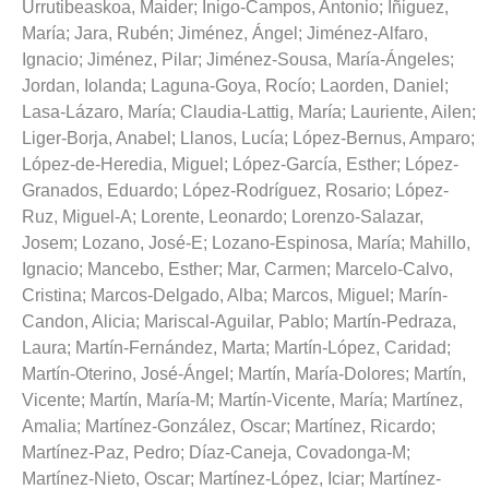
Urrutibeaskoa, Maider
;
Inigo-Campos, Antonio
;
Iñiguez,
María
;
Jara, Rubén
;
Jiménez, Ángel
;
Jiménez-Alfaro,
Ignacio
;
Jiménez, Pilar
;
Jiménez-Sousa, María-Ángeles
;
Jordan, Iolanda
;
Laguna-Goya, Rocío
;
Laorden, Daniel
;
Lasa-Lázaro, María
;
Claudia-Lattig, María
;
Lauriente, Ailen
;
Liger-Borja, Anabel
;
Llanos, Lucía
;
López-Bernus, Amparo
;
López-de-Heredia, Miguel
;
López-García, Esther
;
López-
Granados, Eduardo
;
López-Rodríguez, Rosario
;
López-
Ruz, Miguel-A
;
Lorente, Leonardo
;
Lorenzo-Salazar,
Josem
;
Lozano, José-E
;
Lozano-Espinosa, María
;
Mahillo,
Ignacio
;
Mancebo, Esther
;
Mar, Carmen
;
Marcelo-Calvo,
Cristina
;
Marcos-Delgado, Alba
;
Marcos, Miguel
;
Marín-
Candon, Alicia
;
Mariscal-Aguilar, Pablo
;
Martín-Pedraza,
Laura
;
Martín-Fernández, Marta
;
Martín-López, Caridad
;
Martín-Oterino, José-Ángel
;
Martín, María-Dolores
;
Martín,
Vicente
;
Martín, María-M
;
Martín-Vicente, María
;
Martínez,
Amalia
;
Martínez-González, Oscar
;
Martínez, Ricardo
;
Martínez-Paz, Pedro
;
Díaz-Caneja, Covadonga-M
;
Martínez-Nieto, Oscar
;
Martínez-López, Iciar
;
Martínez-