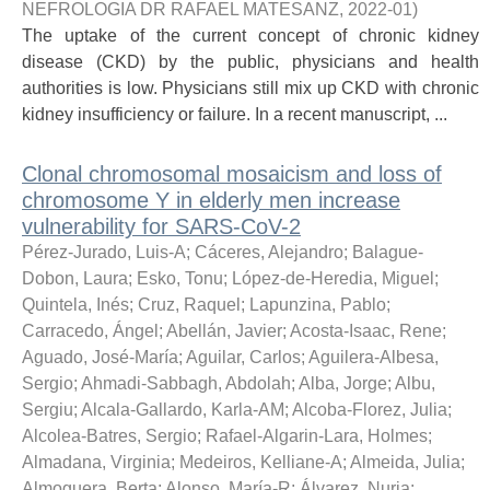
NEFROLOGIA DR RAFAEL MATESANZ
,
2022-01
)
The uptake of the current concept of chronic kidney
disease (CKD) by the public, physicians and health
authorities is low. Physicians still mix up CKD with chronic
kidney insufficiency or failure. In a recent manuscript, ...
Clonal chromosomal mosaicism and loss of
chromosome Y in elderly men increase
vulnerability for SARS-CoV-2
Pérez-Jurado, Luis-A
;
Cáceres, Alejandro
;
Balague-
Dobon, Laura
;
Esko, Tonu
;
López-de-Heredia, Miguel
;
Quintela, Inés
;
Cruz, Raquel
;
Lapunzina, Pablo
;
Carracedo, Ángel
;
Abellán, Javier
;
Acosta-Isaac, Rene
;
Aguado, José-María
;
Aguilar, Carlos
;
Aguilera-Albesa,
Sergio
;
Ahmadi-Sabbagh, Abdolah
;
Alba, Jorge
;
Albu,
Sergiu
;
Alcala-Gallardo, Karla-AM
;
Alcoba-Florez, Julia
;
Alcolea-Batres, Sergio
;
Rafael-Algarin-Lara, Holmes
;
Almadana, Virginia
;
Medeiros, Kelliane-A
;
Almeida, Julia
;
Almoguera, Berta
;
Alonso, María-R
;
Álvarez, Nuria
;