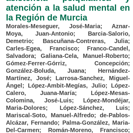
atención a la salud mental en
la Región de Murcia
Morales-Meseguer, José-Maria
;
Aznar-
Moya, Juan-Antonio
;
Barcia-Salorio,
Demetrio
;
Bascuñana-Contreras, Julia
;
Carles-Egea, Francisco
;
Franco-Candel,
Salvadora
;
Galiana-Cela, Manuel-Roberto
;
Gómez-Ferrer-Górriz, Concepción
;
González-Boluda, Juana
;
Hernández-
Martínez, José
;
Larrosa-Sanchez, Miguel-
Ángel
;
López-Ambit-Megías, Julio
;
López-
Calero, Juana-María
;
López-Mesas-
Colomina, José-Luis
;
López-Mondéjar,
Maria-Dolores
;
López-Sánchez, Luis
;
Mariscal-Soto, Manuel-Alfredo
;
de-Pablos-
Alcázar, Fernando
;
Palma-González, Maria-
Del-Carmen
;
Román-Moreno, Francisco
;