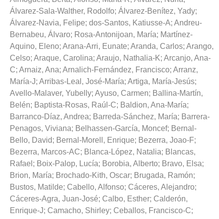
Álvarez-Sala-Walther, Rodolfo
;
Álvarez-Benítez, Yady
;
Álvarez-Navia, Felipe
;
dos-Santos, Katiusse-A
;
Andreu-
Bernabeu, Álvaro
;
Rosa-Antonijoan, María
;
Martínez-
Aquino, Eleno
;
Arana-Arri, Eunate
;
Aranda, Carlos
;
Arango,
Celso
;
Araque, Carolina
;
Araujo, Nathalia-K
;
Arcanjo, Ana-
C
;
Arnaiz, Ana
;
Arnalich-Fernández, Francisco
;
Arranz,
María-J
;
Arribas-Leal, José-María
;
Artiga, María-Jesús
;
Avello-Malaver, Yubelly
;
Ayuso, Carmen
;
Ballina-Martín,
Belén
;
Baptista-Rosas, Raúl-C
;
Baldion, Ana-María
;
Barranco-Díaz, Andrea
;
Barreda-Sánchez, María
;
Barrera-
Penagos, Viviana
;
Belhassen-García, Moncef
;
Bernal-
Bello, David
;
Bernal-Morell, Enrique
;
Bezerra, Joao-F
;
Bezerra, Marcos-AC
;
Blanca-López, Natalia
;
Blancas,
Rafael
;
Boix-Palop, Lucía
;
Borobia, Alberto
;
Bravo, Elsa
;
Brion, María
;
Brochado-Kith, Oscar
;
Brugada, Ramón
;
Bustos, Matilde
;
Cabello, Alfonso
;
Cáceres, Alejandro
;
Cáceres-Agra, Juan-José
;
Calbo, Esther
;
Calderón,
Enrique-J
;
Camacho, Shirley
;
Ceballos, Francisco-C
;