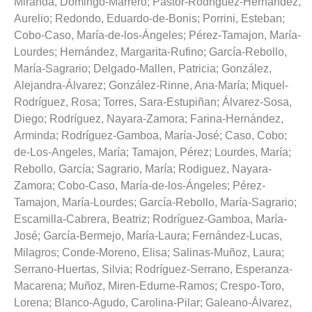
Miranda, Domingo-Marrero
;
Pastor-Rodríguez-Hernández,
Aurelio
;
Redondo, Eduardo-de-Bonis
;
Porrini, Esteban
;
Cobo-Caso, María-de-los-Ángeles
;
Pérez-Tamajon, María-
Lourdes
;
Hernández, Margarita-Rufino
;
García-Rebollo,
María-Sagrario
;
Delgado-Mallen, Patricia
;
González,
Alejandra-Álvarez
;
González-Rinne, Ana-María
;
Miquel-
Rodríguez, Rosa
;
Torres, Sara-Estupiñan
;
Álvarez-Sosa,
Diego
;
Rodríguez, Nayara-Zamora
;
Farina-Hernández,
Arminda
;
Rodríguez-Gamboa, María-José
;
Caso, Cobo
;
de-Los-Angeles, María
;
Tamajon, Pérez
;
Lourdes, María
;
Rebollo, García
;
Sagrario, María
;
Rodiguez, Nayara-
Zamora
;
Cobo-Caso, María-de-los-Ángeles
;
Pérez-
Tamajon, María-Lourdes
;
García-Rebollo, María-Sagrario
;
Escamilla-Cabrera, Beatriz
;
Rodríguez-Gamboa, María-
José
;
García-Bermejo, María-Laura
;
Fernández-Lucas,
Milagros
;
Conde-Moreno, Elisa
;
Salinas-Muñoz, Laura
;
Serrano-Huertas, Silvia
;
Rodríguez-Serrano, Esperanza-
Macarena
;
Muñoz, Miren-Edurne-Ramos
;
Crespo-Toro,
Lorena
;
Blanco-Agudo, Carolina-Pilar
;
Galeano-Álvarez,