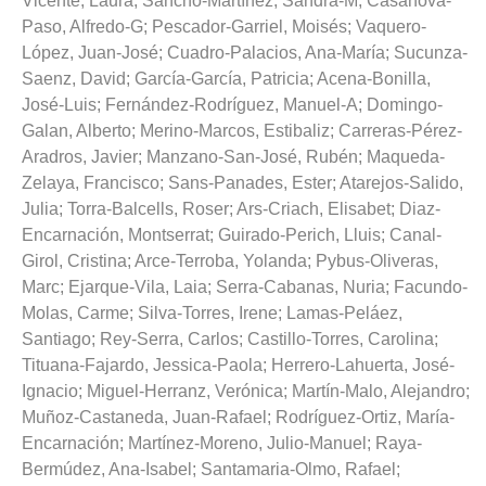
Vicente, Laura
;
Sancho-Martínez, Sandra-M
;
Casanova-
Paso, Alfredo-G
;
Pescador-Garriel, Moisés
;
Vaquero-
López, Juan-José
;
Cuadro-Palacios, Ana-María
;
Sucunza-
Saenz, David
;
García-García, Patricia
;
Acena-Bonilla,
José-Luis
;
Fernández-Rodríguez, Manuel-A
;
Domingo-
Galan, Alberto
;
Merino-Marcos, Estibaliz
;
Carreras-Pérez-
Aradros, Javier
;
Manzano-San-José, Rubén
;
Maqueda-
Zelaya, Francisco
;
Sans-Panades, Ester
;
Atarejos-Salido,
Julia
;
Torra-Balcells, Roser
;
Ars-Criach, Elisabet
;
Diaz-
Encarnación, Montserrat
;
Guirado-Perich, Lluis
;
Canal-
Girol, Cristina
;
Arce-Terroba, Yolanda
;
Pybus-Oliveras,
Marc
;
Ejarque-Vila, Laia
;
Serra-Cabanas, Nuria
;
Facundo-
Molas, Carme
;
Silva-Torres, Irene
;
Lamas-Peláez,
Santiago
;
Rey-Serra, Carlos
;
Castillo-Torres, Carolina
;
Tituana-Fajardo, Jessica-Paola
;
Herrero-Lahuerta, José-
Ignacio
;
Miguel-Herranz, Verónica
;
Martín-Malo, Alejandro
;
Muñoz-Castaneda, Juan-Rafael
;
Rodríguez-Ortiz, María-
Encarnación
;
Martínez-Moreno, Julio-Manuel
;
Raya-
Bermúdez, Ana-Isabel
;
Santamaria-Olmo, Rafael
;