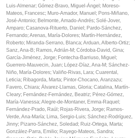
Luis-Almenar
;
Gómez-Bravo, Miguel-Ángel
;
Moreso-
Mateos, Francesc
;
Muro-Amador, Manuel
;
Pons-Miñano,
José-Antonio
;
Belmonte, Amado-Andrés
;
Solé-Jover,
Amparo
;
Casanova-Rituerto, Daniel
;
Pardo-Sánchez,
Fernando
;
Arenas, María-Dolores
;
Martín-Hernández,
Roberto
;
Miranda-Serrano, Blanca
;
Arduan, Alberto-Ortiz
;
Sanz, Ana-B
;
Ramos, Adrián-M
;
Córdoba-David, Gina
;
García-Jiménez, Jorge
;
Fontecha-Barriuso, Miguel
;
Guerrero-Mauvecin, Juan
;
López-Díaz, Ana-M
;
Sánchez-
Niño, María-Dolores
;
Valiño-Rivas, Lara
;
Cuarental,
Leticia
;
Ribagorda, Marta
;
Pintor-Chocano, Aranzazu
;
Favero, Chiara
;
Álvarez-Llamas, Gloria
;
Catalina, Martín-
Cleary
;
Fernández-Fernández, Beatriz
;
Pérez-Gómez,
María-Vanessa
;
Alegre-de-Montaner, Emma-Raquel
;
Fernández-Prado, Raúl
;
Rojas-Rivera, Jorge
;
Ramos-
Verde, Ana-María
;
Lima, Sergio-Luis
;
Sánchez-Rodríguez,
Jinny
;
Pizarro-Sánchez, Soledad
;
Ruiz-Ortega, Marta
;
González-Parra, Emilio
;
Rayego-Mateos, Sandra
;