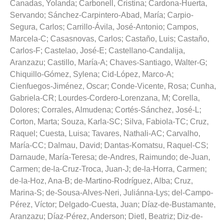
Canadas, Yolanda
;
Carbonell, Cristina
;
Cardona-Huerta,
Servando
;
Sánchez-Carpintero-Abad, María
;
Carpio-
Segura, Carlos
;
Carrillo-Ávila, José-Antonio
;
Campos,
Marcela-C
;
Casasnovas, Carlos
;
Castaño, Luis
;
Castaño,
Carlos-F
;
Castelao, José-E
;
Castellano-Candalija,
Aranzazu
;
Castillo, María-A
;
Chaves-Santiago, Walter-G
;
Chiquillo-Gómez, Sylena
;
Cid-López, Marco-A
;
Cienfuegos-Jiménez, Oscar
;
Conde-Vicente, Rosa
;
Cunha,
Gabriela-CR
;
Lourdes-Cordero-Lorenzana, M
;
Corella,
Dolores
;
Corrales, Almudena
;
Cortés-Sánchez, José-L
;
Corton, Marta
;
Souza, Karla-SC
;
Silva, Fabiola-TC
;
Cruz,
Raquel
;
Cuesta, Luisa
;
Tavares, Nathali-AC
;
Carvalho,
María-CC
;
Dalmau, David
;
Dantas-Komatsu, Raquel-CS
;
Darnaude, María-Teresa
;
de-Andres, Raimundo
;
de-Juan,
Carmen
;
de-la-Cruz-Troca, Juan-J
;
de-la-Horra, Carmen
;
de-la-Hoz, Ana-B
;
de-Martino-Rodríguez, Alba
;
Cruz,
Marina-S
;
de-Sousa-Alves-Neri, Juliánna-Lys
;
del-Campo-
Pérez, Víctor
;
Delgado-Cuesta, Juan
;
Díaz-de-Bustamante,
Aranzazu
;
Díaz-Pérez, Anderson
;
Dietl, Beatriz
;
Diz-de-