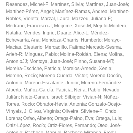
Resendez, Michel-F
;
Martínez, Silvia
;
Martínez, Juan-José
;
Martínez-Pérez, Ángel
;
Martínez-Ramas, Andrea
;
Martínez-
Robles, Violeta
;
Marzal, Laura
;
Mazzeu, Juliana-F
;
Medrano, Francisco-J
;
Meijome, Xose-M
;
Mejuto-Montero,
Natalia
;
Mendes, Ingrid
;
Duarte, Alice-L
;
Méndez-
Echevarría, Ana
;
Mendoza-Charris, Humberto
;
Merayo-
Macías, Eleuterio
;
Mercadillo, Fatima
;
Mercado-Sesma,
Arieh-R
;
Mínguez, Pablo
;
Molina-Roldán, Elena
;
Molina,
AntonioJJ
;
Montoya, Juan-José
;
Pinho, Susana-MT
;
Moreira-Escriche, Patricia
;
Morelos-Arnedo, Xenia
;
Moreno, Rocío
;
Moreno-Cuerda, Víctor
;
Moreno-Docón,
Antonio
;
Moreno-Escalante, Junior
;
Moreno-Fernández,
Alberto
;
Muñoz-García, Patricia
;
Neira, Pablo
;
Nevado,
Julián
;
Nieto-Ganan, Israel
;
Silbiger, Vivian-N
;
Núñez-
Torres, Rocío
;
Obrador-Hevia, Antonia
;
Gonzalo-Ocejo-
Vinyals, J
;
Olivar, Virginia
;
Oliveira, Silviene-F
;
Ondo,
Lorena
;
Orfao, Alberto
;
Ortega-Paino, Eva
;
Ortega, Luis
;
Ortiz-López, Rocío
;
Ortiz-Flores, Fernando
;
Oteo, José-
Antonio
;
Pacheco, Manuel
;
Pacheco-Miranda, Fredy-