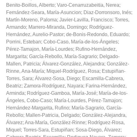
Benito-Boillos, Alberto
;
Varo-Cenarruzabeitia, Nerea
;
Fernández-Seara, María-Asuncion
;
Diaz-Dorronsoro, Inés
;
Martín-Moreno, Paloma
;
Javier-Lavilla, Francisco
;
Torres,
Armando
;
Marrero-Miranda, Domingo
;
Rodríguez-
Hernández, Aurelio-Pastor
;
de-Bonis-Redondo, Eduardo
;
Porrini, Esteban
;
Cobo-Caso, María-de-los-Ángeles
;
Pérez-Tamajon, María-Lourdes
;
Rufino-Hernández,
Margarita
;
García-Rebollo, María-Sagrario
;
Delgado-
Mallen, Patricia
;
Álvarez-González, Alejandra
;
González-
Rinne, Ana-María
;
Miquel-Rodríguez, Rosa
;
Estupiñan-
Torres, Sara
;
Álvarez-Sosa, Diego
;
Escamilla-Cabrera,
Beatriz
;
Zamora-Rodríguez, Nayara
;
Farina-Hernández,
Arminda
;
Rodríguez-Gamboa, María-José
;
María-de-los-
Ángeles, Cobo-Caso
;
María-Lourdes, Pérez-Tamajon
;
Hernández-Margarita, Rufino
;
María-Sagrario, García-
Rebollo
;
Mallen-Patricia, Delgado
;
González-Alejandra,
Álvarez
;
Ana-María, González-Rinne
;
Rodríguez-Rosa,
Miquel
;
Torres-Sara, Estupiñan
;
Sosa-Diego, Álvarez
;