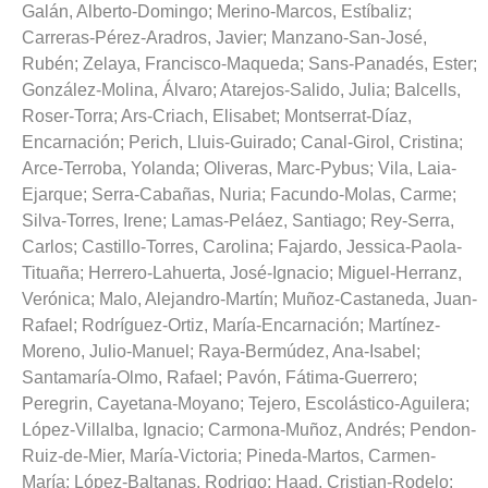
Galán, Alberto-Domingo
;
Merino-Marcos, Estíbaliz
;
Carreras-Pérez-Aradros, Javier
;
Manzano-San-José,
Rubén
;
Zelaya, Francisco-Maqueda
;
Sans-Panadés, Ester
;
González-Molina, Álvaro
;
Atarejos-Salido, Julia
;
Balcells,
Roser-Torra
;
Ars-Criach, Elisabet
;
Montserrat-Díaz,
Encarnación
;
Perich, Lluis-Guirado
;
Canal-Girol, Cristina
;
Arce-Terroba, Yolanda
;
Oliveras, Marc-Pybus
;
Vila, Laia-
Ejarque
;
Serra-Cabañas, Nuria
;
Facundo-Molas, Carme
;
Silva-Torres, Irene
;
Lamas-Peláez, Santiago
;
Rey-Serra,
Carlos
;
Castillo-Torres, Carolina
;
Fajardo, Jessica-Paola-
Tituaña
;
Herrero-Lahuerta, José-Ignacio
;
Miguel-Herranz,
Verónica
;
Malo, Alejandro-Martín
;
Muñoz-Castaneda, Juan-
Rafael
;
Rodríguez-Ortiz, María-Encarnación
;
Martínez-
Moreno, Julio-Manuel
;
Raya-Bermúdez, Ana-Isabel
;
Santamaría-Olmo, Rafael
;
Pavón, Fátima-Guerrero
;
Peregrin, Cayetana-Moyano
;
Tejero, Escolástico-Aguilera
;
López-Villalba, Ignacio
;
Carmona-Muñoz, Andrés
;
Pendon-
Ruiz-de-Mier, María-Victoria
;
Pineda-Martos, Carmen-
María
;
López-Baltanas, Rodrigo
;
Haad, Cristian-Rodelo
;