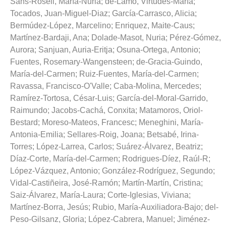
Sans-Rosell, María-Nuria
;
de-Lamo, Virtudes-María
;
Tocados, Juan-Miguel-Diaz
;
García-Carrasco, Alicia
;
Bermúdez-López, Marcelino
;
Enriquez, Maite-Caus
;
Martínez-Bardaji, Ana
;
Dolade-Masot, Nuria
;
Pérez-Gómez,
Aurora
;
Sanjuan, Auria-Eritja
;
Osuna-Ortega, Antonio
;
Fuentes, Rosemary-Wangensteen
;
de-Gracia-Guindo,
María-del-Carmen
;
Ruiz-Fuentes, María-del-Carmen
;
Ravassa, Francisco-O'Valle
;
Caba-Molina, Mercedes
;
Ramírez-Tortosa, César-Luis
;
García-del-Moral-Garrido,
Raimundo
;
Jacobs-Cachá, Conxita
;
Matamoros, Oriol-
Bestard
;
Moreso-Mateos, Francesc
;
Meneghini, María-
Antonia-Emilia
;
Sellares-Roig, Joana
;
Betsabé, Irina-
Torres
;
López-Larrea, Carlos
;
Suárez-Álvarez, Beatriz
;
Díaz-Corte, María-del-Carmen
;
Rodrigues-Díez, Raúl-R
;
López-Vázquez, Antonio
;
González-Rodríguez, Segundo
;
Vidal-Castiñeira, José-Ramón
;
Martín-Martín, Cristina
;
Saiz-Álvarez, María-Laura
;
Corte-Iglesias, Viviana
;
Martínez-Borra, Jesús
;
Rubio, María-Auxiliadora-Bajo
;
del-
Peso-Gilsanz, Gloria
;
López-Cabrera, Manuel
;
Jiménez-