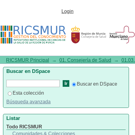
Bases para un plan de
Login
transformación de la asistencia
psiquiátrica y atención a la
salud mental en la Región de
Murcia
RICSMUR Principal
→
01. Consejería de Salud
→
01.03.
Buscar en DSpace
Buscar en DSpace
Esta colección
Búsqueda avanzada
Listar
Todo RICSMUR
Comunidades & Colecciones