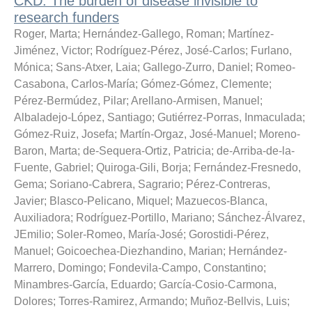
CKD: The burden of disease invisible to
research funders
Roger, Marta
;
Hernández-Gallego, Roman
;
Martínez-
Jiménez, Victor
;
Rodríguez-Pérez, José-Carlos
;
Furlano,
Mónica
;
Sans-Atxer, Laia
;
Gallego-Zurro, Daniel
;
Romeo-
Casabona, Carlos-María
;
Gómez-Gómez, Clemente
;
Pérez-Bermúdez, Pilar
;
Arellano-Armisen, Manuel
;
Albaladejo-López, Santiago
;
Gutiérrez-Porras, Inmaculada
;
Gómez-Ruiz, Josefa
;
Martín-Orgaz, José-Manuel
;
Moreno-
Baron, Marta
;
de-Sequera-Ortiz, Patricia
;
de-Arriba-de-la-
Fuente, Gabriel
;
Quiroga-Gili, Borja
;
Fernández-Fresnedo,
Gema
;
Soriano-Cabrera, Sagrario
;
Pérez-Contreras,
Javier
;
Blasco-Pelicano, Miquel
;
Mazuecos-Blanca,
Auxiliadora
;
Rodríguez-Portillo, Mariano
;
Sánchez-Álvarez,
JEmilio
;
Soler-Romeo, María-José
;
Gorostidi-Pérez,
Manuel
;
Goicoechea-Diezhandino, Marian
;
Hernández-
Marrero, Domingo
;
Fondevila-Campo, Constantino
;
Minambres-García, Eduardo
;
García-Cosio-Carmona,
Dolores
;
Torres-Ramirez, Armando
;
Muñoz-Bellvis, Luis
;