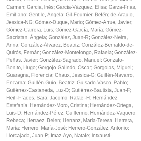
Carmen
;
García, Inés
;
García-Vázquez, Elisa
;
Garza-Frias,
Emiliano
;
Gentile, Ángela
;
Gil-Fournier, Belén
;
de-Araujo,
Jessica-NG
;
Gómez-Duque, Mario
;
Gómez-Arrue, Javier
;
Gómez-Carrera, Luis
;
Gómez-García, María
;
Gómez-
Sacristan, Ángela
;
González, Juan-R
;
González-Neira,
Anna
;
González-Álvarez, Beatriz
;
González-Bernaldo-de-
Quirós, Fernán
;
González-Montelongo, Rafaela
;
González-
Peñas, Javier
;
González-Sagrado, Manuel
;
Gonzalo-
Benito, Hugo
;
Gorgojo-Galindo, Oscar
;
Gorgolas, Miguel
;
Guaragna, Florencia
;
Chaux, Jessica-G
;
Guillén-Navarro,
Encarna
;
Guillén-Guio, Beatriz
;
Guisado-Vasco, Pablo
;
Gutiérrez-Castaneda, Luz-D
;
Gutiérrez-Bautista, Juan-F
;
Heili-Frades, Sara
;
Jacomo, Rafael-H
;
Hernández,
Estefanía
;
Hernández-Moro, Cristina
;
Hernández-Ortega,
Luis-D
;
Hernández-Pérez, Guillermo
;
Hernández-Vaquero,
Rebeca
;
Herraez, Belén
;
Herranz, María-Teresa
;
Herrera,
María
;
Herrero, María-José
;
Herrero-González, Antonio
;
Horcajada, Juan-P
;
Imaz-Ayo, Natale
;
Intxausti-