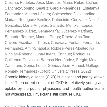
Cristina
;
Portoles, José
;
Marqués, María
;
Rubio, Esther
;
Sánchez-Sobrino, Beatriz
;
García-Menéndez, Estefanya
;
Fernández, Alberto-Lázaro
;
Goicoechea-Díezhandino,
Marian
;
Rodríguez-Benítez, Patrocinio
;
González-Nicolás-
González, María-Ángeles
;
Gallardo, Meritxell-López
;
Fernández-Juárez, Gema-María
;
Gutiérrez-Martínez,
Eduardo
;
Terente, Manuel-Praga
;
Ribera, Ana-Tato
;
Cavero-Escribano, Teresa
;
Caravaca-Fontan, Fernando
;
Fernández, Amir-Shabaka
;
Robles-Pérez-Monteoliva,
Nicolás-Roberto
;
Luna-Huerta, Enrique
;
Rodríguez,
Guillermo-Gervasini
;
Barroso-Hernández, Sergio
;
Mota-
Zamorano, Sonia
;
López-Gómez, Juan-Manuel
;
Gallego,
Román-Hernández
(
Oxford University Press
,
2022
)
Chronic kidney disease (CKD) is a silent and poorly known
killer. The current concept of CKD is relatively young and
uptake by the public, physicians and health authorities is
not widespread. Physicians still confuse CKD ...