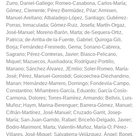
Zurro, Daniel-Gallego
;
Romeo-Casabona, Carlos-María
;
Gómez, Clemente
;
Pérez-Bermúdez, Pilar
;
Armisen,
Manuel-Arellano
;
Albaladejo-López, Santiago
;
Gutiérrez-
Porras, Inmaculada
;
Gómez-Ruiz, Josefa
;
Martín-Orgaz,
José-Manuel
;
Moreno-Barón, Marta
;
de-Sequera-Ortiz,
Patricia
;
de-Arriba-de-la-Fuente, Gabriel
;
Quiroga-Gili,
Borja
;
Fernández-Fresnedo, Gema
;
Soriano-Cabrera,
Sagrario
;
Pérez-Contreras, Javier
;
Blasco-Pelicano,
Miquel
;
Mazuecos, Auxiliadora
;
Rodríguez-Portillo,
Mariano
;
Sánchez-Álvarez, JEmilio
;
Soler-Romeo, María-
José
;
Pérez, Manuel-Gorostidi
;
Goicoechea-Díezhandino,
Marian
;
Hernández-Marrero, Domingo
;
Fondevila-Campo,
Constantino
;
Miñambres-García, Eduardo
;
García-Cosío-
Carmona, Dolores
;
Torres-Ramírez, Armando
;
Bellvis, Luis-
Muñoz
;
Haym, Marina-Berenguer
;
Barrera-Gómez, Manuel
;
Cifrián-Martínez, José-Manuel
;
Cruzado-Garrit, Josep-
María
;
San-Juan-Garrido, Rafael
;
Briceño-Delgado, Javier
;
Bodro-Marimont, Marta
;
Valentín-Muñoz, María-O
;
Pérez-
Villares, José-Miguel
;
Salvatierra-Velázquez, Ángel
;
Bonet,