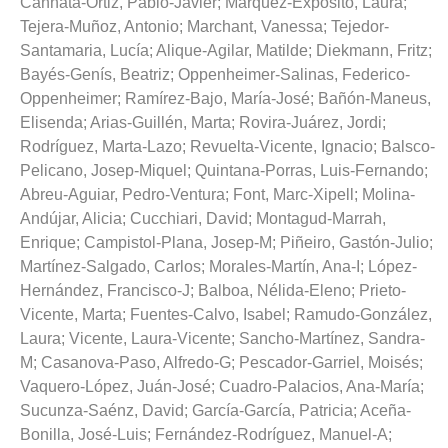
Cannata-Ortiz, Pablo-Javier
;
Márquez-Expósito, Laura
;
Tejera-Muñoz, Antonio
;
Marchant, Vanessa
;
Tejedor-
Santamaria, Lucía
;
Alique-Agilar, Matilde
;
Diekmann, Fritz
;
Bayés-Genís, Beatriz
;
Oppenheimer-Salinas, Federico-
Oppenheimer
;
Ramírez-Bajo, María-José
;
Bañón-Maneus,
Elisenda
;
Arias-Guillén, Marta
;
Rovira-Juárez, Jordi
;
Rodríguez, Marta-Lazo
;
Revuelta-Vicente, Ignacio
;
Balsco-
Pelicano, Josep-Miquel
;
Quintana-Porras, Luis-Fernando
;
Abreu-Aguiar, Pedro-Ventura
;
Font, Marc-Xipell
;
Molina-
Andújar, Alicia
;
Cucchiari, David
;
Montagud-Marrah,
Enrique
;
Campistol-Plana, Josep-M
;
Piñeiro, Gastón-Julio
;
Martínez-Salgado, Carlos
;
Morales-Martín, Ana-I
;
López-
Hernández, Francisco-J
;
Balboa, Nélida-Eleno
;
Prieto-
Vicente, Marta
;
Fuentes-Calvo, Isabel
;
Ramudo-González,
Laura
;
Vicente, Laura-Vicente
;
Sancho-Martínez, Sandra-
M
;
Casanova-Paso, Alfredo-G
;
Pescador-Garriel, Moisés
;
Vaquero-López, Juán-José
;
Cuadro-Palacios, Ana-María
;
Sucunza-Saénz, David
;
García-García, Patricia
;
Aceña-
Bonilla, José-Luis
;
Fernández-Rodríguez, Manuel-A
;