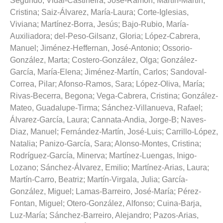
Segundo
;
Vidal-Castineira, José-Ramon
;
Martín-Martín,
Cristina
;
Saiz-Álvarez, María-Laura
;
Corte-Iglesias,
Viviana
;
Martínez-Borra, Jesús
;
Bajo-Rubio, María-
Auxiliadora
;
del-Peso-Gilsanz, Gloria
;
López-Cabrera,
Manuel
;
Jiménez-Heffernan, José-Antonio
;
Ossorio-
González, Marta
;
Costero-González, Olga
;
González-
García, María-Elena
;
Jiménez-Martín, Carlos
;
Sandoval-
Correa, Pilar
;
Afonso-Ramos, Sara
;
López-Oliva, María
;
Rivas-Becerra, Begona
;
Vega-Cabrera, Cristina
;
González-
Mateo, Guadalupe-Tirma
;
Sánchez-Villanueva, Rafael
;
Álvarez-García, Laura
;
Cannata-Andia, Jorge-B
;
Naves-
Diaz, Manuel
;
Fernández-Martín, José-Luis
;
Carrillo-López,
Natalia
;
Panizo-García, Sara
;
Alonso-Montes, Cristina
;
Rodríguez-García, Minerva
;
Martínez-Luengas, Inigo-
Lozano
;
Sánchez-Álvarez, Emilio
;
Martínez-Arias, Laura
;
Martín-Carro, Beatriz
;
Martín-Virgala, Julia
;
García-
González, Miguel
;
Lamas-Barreiro, José-María
;
Pérez-
Fontan, Miguel
;
Otero-González, Alfonso
;
Cuina-Barja,
Luz-María
;
Sánchez-Barreiro, Alejandro
;
Pazos-Arias,