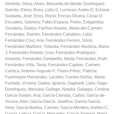
Almeida, Silvia
;
Alves, Manoella-do-Monte
;
Domínguez-
Garrido, Elena
;
Rosa, Lidia-S
;
Luchessi, Andre-D
;
Echave-
Sustaeta, José
;
Eiros, Rocío
;
Enciso-Olivera, César-O
;
Escudero, Gabriela
;
Pablo-Espana, Pedro
;
Estigarribia-
Sanabria, Gladys
;
Fariñas-Álvarez, María-del-Carmen
;
Fernández, Ramón
;
Fernández-Caballero, Lidia
;
Fernández-Cruz, Ana
;
Fernández-Ferrero, Silvia
;
Fernández-Martínez, Yolanda
;
Fernández-Nestosa, María-
J
;
Fernández-Robelo, Uxia
;
Fernández-Rodríguez,
Amanda
;
Fernández-Sampedro, Marta
;
Fernández, Ruth
;
Fernández-Villa, Tania
;
Fernández-Capitan, Carmen
;
Carioca, Antonio-Augusto-F
;
Flores-Pérez, Patricia
;
Fuenmayor-Hernández, Lacides
;
Fuertes-Núñez, Marta
;
Fumado, Victoria
;
Gadea, Ignacio
;
Gagliardi, Lidia
;
Gago-
Domínguez, Manuela
;
Gallego, Natalia
;
Galoppo, Cristina
;
García-Soidan, Ana
;
García-Cerrada, Carlos
;
García-de-
Vicuna, Aitor
;
García-García, Josefina
;
García-García,
Irene
;
García-Ibarbia, Carmen
;
García-Montero, Andres-C
;
García, Leticia
;
García, Mercedes
;
García-Torrejon, María-