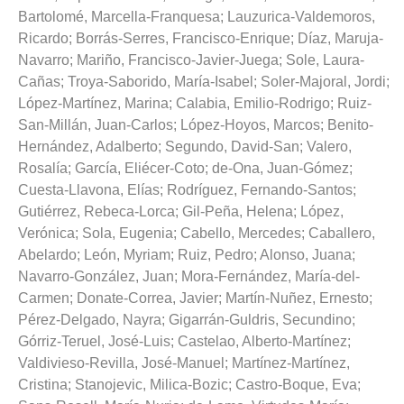
Bartolomé, Marcella-Franquesa
;
Lauzurica-Valdemoros,
Ricardo
;
Borrás-Serres, Francisco-Enrique
;
Díaz, Maruja-
Navarro
;
Mariño, Francisco-Javier-Juega
;
Sole, Laura-
Cañas
;
Troya-Saborido, María-Isabel
;
Soler-Majoral, Jordi
;
López-Martínez, Marina
;
Calabia, Emilio-Rodrigo
;
Ruiz-
San-Millán, Juan-Carlos
;
López-Hoyos, Marcos
;
Benito-
Hernández, Adalberto
;
Segundo, David-San
;
Valero,
Rosalía
;
García, Eliécer-Coto
;
de-Ona, Juan-Gómez
;
Cuesta-Llavona, Elías
;
Rodríguez, Fernando-Santos
;
Gutiérrez, Rebeca-Lorca
;
Gil-Peña, Helena
;
López,
Verónica
;
Sola, Eugenia
;
Cabello, Mercedes
;
Caballero,
Abelardo
;
León, Myriam
;
Ruiz, Pedro
;
Alonso, Juana
;
Navarro-González, Juan
;
Mora-Fernández, María-del-
Carmen
;
Donate-Correa, Javier
;
Martín-Nuñez, Ernesto
;
Pérez-Delgado, Nayra
;
Gigarrán-Guldris, Secundino
;
Górriz-Teruel, José-Luis
;
Castelao, Alberto-Martínez
;
Valdivieso-Revilla, José-Manuel
;
Martínez-Martínez,
Cristina
;
Stanojevic, Milica-Bozic
;
Castro-Boque, Eva
;