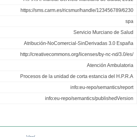
https://sms.carm.es/ricsmur/handle/123456789/6230
spa
Servicio Murciano de Salud
Atribución-NoComercial-SinDerivadas 3.0 España
http://creativecommons.org/licenses/by-nc-nd/3.0/es/
Atención Ambulatoria
Procesos de la unidad de corta estancia del H.P.R.A
info:eu-repo/semantics/report
info:eu-repo/semantics/publishedVersion