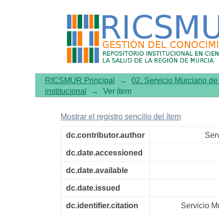
Procesos de la unidad de c
RICSMUR Principal
→
02. Servicio Murciano d
institucional
→
Ver ítem
Mostrar el registro sencillo del ítem
dc.contributor.author
Ser
dc.date.accessioned
dc.date.available
dc.date.issued
dc.identifier.citation
Servicio M