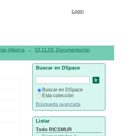
Login
omán Alberca
→
02.11.03. Documentación
Buscar en DSpace
Buscar en DSpace
Esta colección
Búsqueda avanzada
Listar
Todo RICSMUR