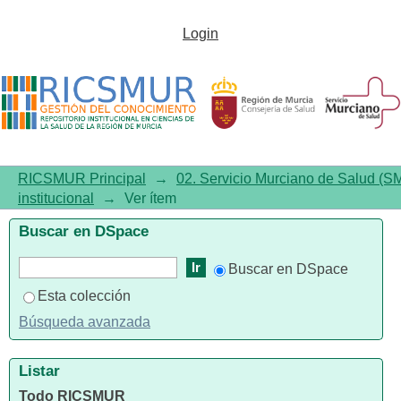
Guía práctica clínica. Actuación
Login
en salud mental con mujeres
maltratadas por su pareja
RICSMUR Principal
→
02. Servicio Murciano de Salud (S
institucional
→
Ver ítem
Buscar en DSpace
Buscar en DSpace
Esta colección
Búsqueda avanzada
Listar
Todo RICSMUR