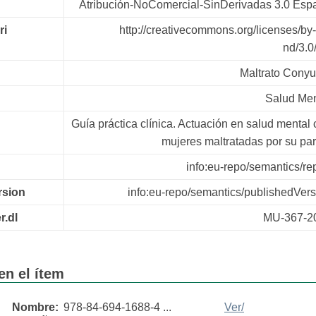
Atribución-NoComercial-SinDerivadas 3.0 Esp
ri
http://creativecommons.org/licenses/by
nd/3.0
Maltrato Conyu
Salud Men
Guía práctica clínica. Actuación en salud mental
mujeres maltratadas por su pa
info:eu-repo/semantics/re
rsion
info:eu-repo/semantics/publishedVers
r.dl
MU-367-2
en el ítem
Nombre:
978-84-694-1688-4 ...
Ver/