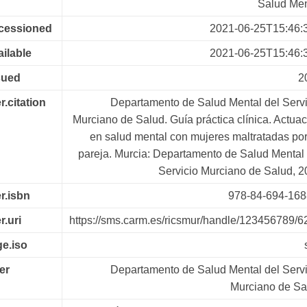
Salud Men
ccessioned
2021-06-25T15:46:
ailable
2021-06-25T15:46:
sued
2
r.citation
Departamento de Salud Mental del Servi
Murciano de Salud. Guía práctica clínica. Actua
en salud mental con mujeres maltratadas por
pareja. Murcia: Departamento de Salud Mental 
Servicio Murciano de Salud, 2
er.isbn
978-84-694-168
r.uri
https://sms.carm.es/ricsmur/handle/123456789/6
e.iso
er
Departamento de Salud Mental del Servi
Murciano de Sa