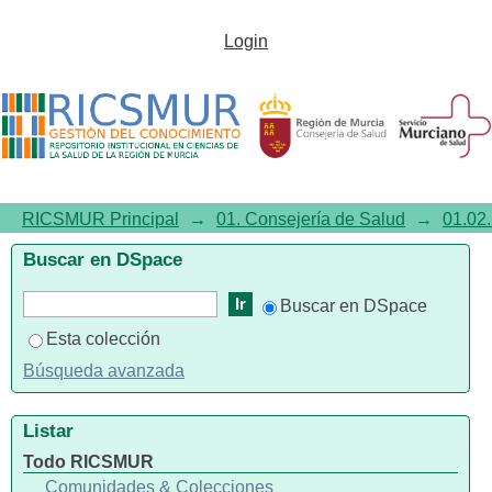
Calendario 2009 del Proyecto
Login
EPIC (European Prospective
Investigation of Cancer)
RICSMUR Principal
→
01. Consejería de Salud
→
01.02.
Buscar en DSpace
Buscar en DSpace
Esta colección
Búsqueda avanzada
Listar
Todo RICSMUR
Comunidades & Colecciones