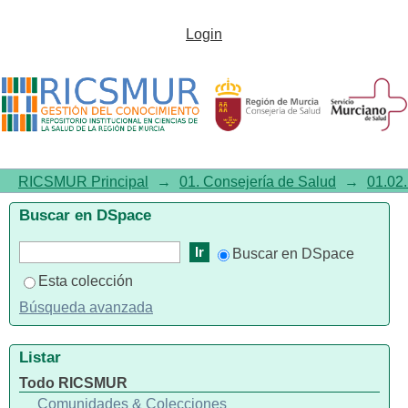
Día Mundial del SIDA 2008. Abre
Login
los ojos a la realidad, si has
tenido riesgo de contraer el VIH,
hazte la prueba. Guía de
actividades para los centros
RICSMUR Principal
→
01. Consejería de Salud
→
01.02.
educativos
Buscar en DSpace
Buscar en DSpace
Esta colección
Búsqueda avanzada
Listar
Todo RICSMUR
Comunidades & Colecciones