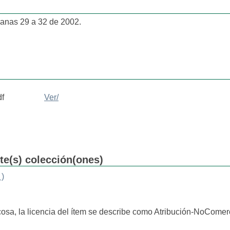
nas 29 a 32 de 2002.
df
Ver/
nte(s) colección(ones)
 )
cosa, la licencia del ítem se describe como Atribución-NoComerc