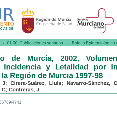
Murcia, 2002, Volumen 23, Núme
udo de Miocardio en la Región de
→
01.00. Publicaciones seriadas
→
Boletín Epidemiológico d
ico de Murcia, 2002, Volume
Incidencia y Letalidad por In
la Región de Murcia 1997-98
 J
;
Cirera-Suárez, Lluís
;
Navarro-Sánchez, 
, C
;
Contreras, J
456789/4741