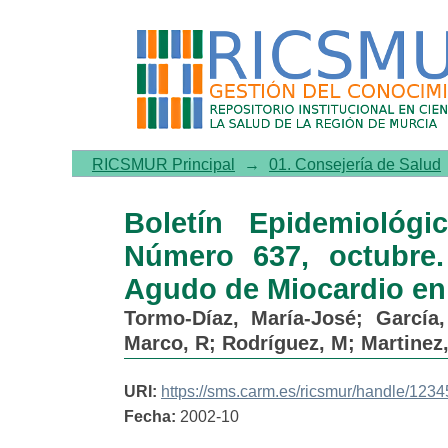
Boletín Epidemiológico de 
y Letalidad por Infarto Ag
RICSMUR Principal
→
01. Consejería de Salud
Boletín Epidemiológ
Número 637, octubre. 
Agudo de Miocardio en 
Tormo-Díaz, María-José
;
García,
Marco, R
;
Rodríguez, M
;
Martinez
URI:
https://sms.carm.es/ricsmur/handle/123
Fecha:
2002-10