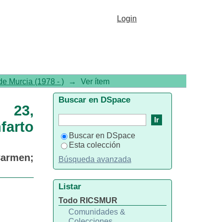
ro 637, octubre. Incidencia
Login
 Murcia 1997-98
e Murcia (1978 - )
→
Ver ítem
Buscar en DSpace
n 23,
farto
Buscar en DSpace
Esta colección
Carmen
;
Búsqueda avanzada
Listar
Todo RICSMUR
Comunidades &
Colecciones