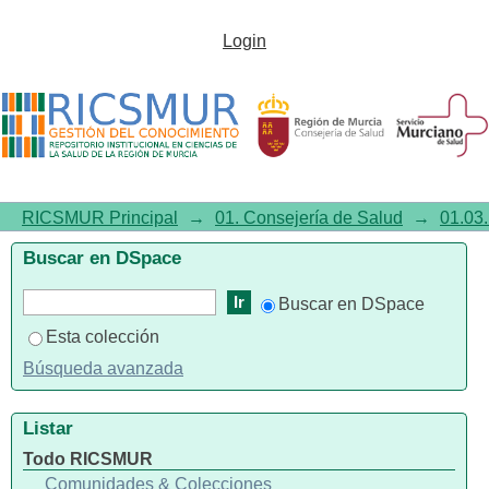
Protocolo de uso fuera de ficha
Login
técnica de Bevacizumab y
Fotemustina en Gliomas de Alto
Grado
RICSMUR Principal
→
01. Consejería de Salud
→
01.03.
Buscar en DSpace
Buscar en DSpace
Esta colección
Búsqueda avanzada
Listar
Todo RICSMUR
Comunidades & Colecciones