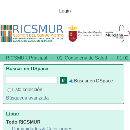
Día Mundial del SIDA 2004.
Login
Defensa personal: prevenir el
SIDA depende de tí
RICSMUR Principal
→
01. Consejería de Salud
→
01.02.
Buscar en DSpace
Buscar en DSpace
Esta colección
Búsqueda avanzada
Listar
Todo RICSMUR
Comunidades & Colecciones