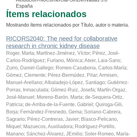
España
Ítems relacionados
Mostrando ítems relacionados por Título, autor o materia.
RICORS2040: The need for collaborative
research in chronic kidney disease
Roger, Marta
;
Martínez-Jiménez, Víctor
;
Pérez, José-
Carlos-Rodríguez
;
Furlano, Mónica
;
Atxer, Laia-Sans
;
Zurro, Daniel-Gallego
;
Romeo-Casabona, Carlos-María
;
Gómez, Clemente
;
Pérez-Bermúdez, Pilar
;
Armisen,
Manuel-Arellano
;
Albaladejo-López, Santiago
;
Gutiérrez-
Porras, Inmaculada
;
Gómez-Ruiz, Josefa
;
Martín-Orgaz,
José-Manuel
;
Moreno-Barón, Marta
;
de-Sequera-Ortiz,
Patricia
;
de-Arriba-de-la-Fuente, Gabriel
;
Quiroga-Gili,
Borja
;
Fernández-Fresnedo, Gema
;
Soriano-Cabrera,
Sagrario
;
Pérez-Contreras, Javier
;
Blasco-Pelicano,
Miquel
;
Mazuecos, Auxiliadora
;
Rodríguez-Portillo,
Mariano
;
Sánchez-Álvarez, JEmilio
;
Soler-Romeo, María-