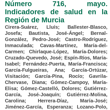
Número 716, mayo.
Indicadores de salud en la
Región de Murcia
Cirera-Suárez, Lluís
;
Ballester-Blasco,
Josefa
;
Bautista, José-Ángel
;
Bernal-
González, Pedro-José
;
Castro-Rodríguez,
Inmaculada
;
Cavas-Martínez, María-del-
Carmen
;
Chirlaque-López, María-Dolores
;
Cruzado-Quevedo, José
;
Espín-Ríos, María-
Isabel
;
Fernández-Puerta, María-Francisca
;
García-Fulgueiras, Ana
;
García-Ortúzar,
Visitación
;
García-Pina, Rocío
;
Gavrila-
Chervase, Diana
;
Gómez-Campoy, María-
Elisa
;
Gómez-Castelló, Dolores
;
Gutiérrez-
García, José-Joaquín
;
Gutiérrez-Molina,
Carolina
;
Herrera-Díaz, María-José
;
Jiménez-García, Esperanza
;
Lozano-Polo,