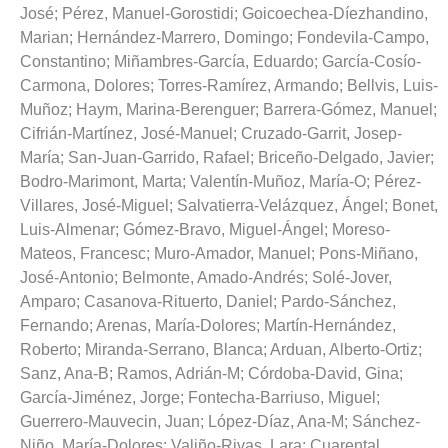
José
;
Pérez, Manuel-Gorostidi
;
Goicoechea-Díezhandino,
Marian
;
Hernández-Marrero, Domingo
;
Fondevila-Campo,
Constantino
;
Miñambres-García, Eduardo
;
García-Cosío-
Carmona, Dolores
;
Torres-Ramírez, Armando
;
Bellvis, Luis-
Muñoz
;
Haym, Marina-Berenguer
;
Barrera-Gómez, Manuel
;
Cifrián-Martínez, José-Manuel
;
Cruzado-Garrit, Josep-
María
;
San-Juan-Garrido, Rafael
;
Briceño-Delgado, Javier
;
Bodro-Marimont, Marta
;
Valentín-Muñoz, María-O
;
Pérez-
Villares, José-Miguel
;
Salvatierra-Velázquez, Ángel
;
Bonet,
Luis-Almenar
;
Gómez-Bravo, Miguel-Ángel
;
Moreso-
Mateos, Francesc
;
Muro-Amador, Manuel
;
Pons-Miñano,
José-Antonio
;
Belmonte, Amado-Andrés
;
Solé-Jover,
Amparo
;
Casanova-Rituerto, Daniel
;
Pardo-Sánchez,
Fernando
;
Arenas, María-Dolores
;
Martín-Hernández,
Roberto
;
Miranda-Serrano, Blanca
;
Arduan, Alberto-Ortiz
;
Sanz, Ana-B
;
Ramos, Adrián-M
;
Córdoba-David, Gina
;
García-Jiménez, Jorge
;
Fontecha-Barriuso, Miguel
;
Guerrero-Mauvecin, Juan
;
López-Díaz, Ana-M
;
Sánchez-
Niño, María-Dolores
;
Valiño-Rivas, Lara
;
Cuarental,