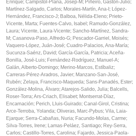
Enrique
;
Campistol-Plana, Josep-M
;
Piñeiro, Gastón-Julio
;
Martínez-Salgado, Carlos
;
Morales-Martín, Ana-I
;
López-
Hernández, Francisco-J
;
Balboa, Nélida-Eleno
;
Prieto-
Vicente, Marta
;
Fuentes-Calvo, Isabel
;
Ramudo-González,
Laura
;
Vicente, Laura-Vicente
;
Sancho-Martínez, Sandra-
M
;
Casanova-Paso, Alfredo-G
;
Pescador-Garriel, Moisés
;
Vaquero-López, Juán-José
;
Cuadro-Palacios, Ana-María
;
Sucunza-Saénz, David
;
García-García, Patricia
;
Aceña-
Bonilla, José-Luis
;
Fernández-Rodríguez, Manuel-A
;
Galán, Alberto-Domingo
;
Merino-Marcos, Estíbaliz
;
Carreras-Pérez-Aradros, Javier
;
Manzano-San-José,
Rubén
;
Zelaya, Francisco-Maqueda
;
Sans-Panadés, Ester
;
González-Molina, Álvaro
;
Atarejos-Salido, Julia
;
Balcells,
Roser-Torra
;
Ars-Criach, Elisabet
;
Montserrat-Díaz,
Encarnación
;
Perich, Lluis-Guirado
;
Canal-Girol, Cristina
;
Arce-Terroba, Yolanda
;
Oliveras, Marc-Pybus
;
Vila, Laia-
Ejarque
;
Serra-Cabañas, Nuria
;
Facundo-Molas, Carme
;
Silva-Torres, Irene
;
Lamas-Peláez, Santiago
;
Rey-Serra,
Carlos
;
Castillo-Torres, Carolina
;
Fajardo, Jessica-Paola-