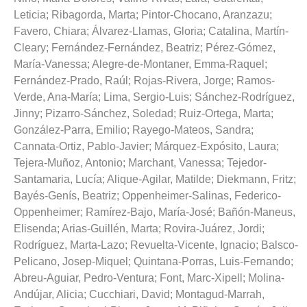
Leticia
;
Ribagorda, Marta
;
Pintor-Chocano, Aranzazu
;
Favero, Chiara
;
Álvarez-Llamas, Gloria
;
Catalina, Martín-
Cleary
;
Fernández-Fernández, Beatriz
;
Pérez-Gómez,
María-Vanessa
;
Alegre-de-Montaner, Emma-Raquel
;
Fernández-Prado, Raúl
;
Rojas-Rivera, Jorge
;
Ramos-
Verde, Ana-María
;
Lima, Sergio-Luis
;
Sánchez-Rodríguez,
Jinny
;
Pizarro-Sánchez, Soledad
;
Ruiz-Ortega, Marta
;
González-Parra, Emilio
;
Rayego-Mateos, Sandra
;
Cannata-Ortiz, Pablo-Javier
;
Márquez-Expósito, Laura
;
Tejera-Muñoz, Antonio
;
Marchant, Vanessa
;
Tejedor-
Santamaria, Lucía
;
Alique-Agilar, Matilde
;
Diekmann, Fritz
;
Bayés-Genís, Beatriz
;
Oppenheimer-Salinas, Federico-
Oppenheimer
;
Ramírez-Bajo, María-José
;
Bañón-Maneus,
Elisenda
;
Arias-Guillén, Marta
;
Rovira-Juárez, Jordi
;
Rodríguez, Marta-Lazo
;
Revuelta-Vicente, Ignacio
;
Balsco-
Pelicano, Josep-Miquel
;
Quintana-Porras, Luis-Fernando
;
Abreu-Aguiar, Pedro-Ventura
;
Font, Marc-Xipell
;
Molina-
Andújar, Alicia
;
Cucchiari, David
;
Montagud-Marrah,