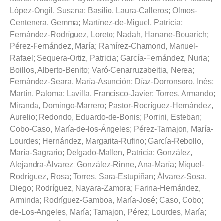
López-Ongil, Susana
;
Basilio, Laura-Calleros
;
Olmos-
Centenera, Gemma
;
Martínez-de-Miguel, Patricia
;
Fernández-Rodríguez, Loreto
;
Nadah, Hanane-Bouarich
;
Pérez-Fernández, María
;
Ramírez-Chamond, Manuel-
Rafael
;
Sequera-Ortiz, Patricia
;
García-Fernández, Nuria
;
Boillos, Alberto-Benito
;
Varó-Cenarruzabeitia, Nerea
;
Fernández-Seara, María-Asunción
;
Díaz-Dorronsoro, Inés
;
Martín, Paloma
;
Lavilla, Francisco-Javier
;
Torres, Armando
;
Miranda, Domingo-Marrero
;
Pastor-Rodríguez-Hernández,
Aurelio
;
Redondo, Eduardo-de-Bonis
;
Porrini, Esteban
;
Cobo-Caso, María-de-los-Ángeles
;
Pérez-Tamajon, María-
Lourdes
;
Hernández, Margarita-Rufino
;
García-Rebollo,
María-Sagrario
;
Delgado-Mallen, Patricia
;
González,
Alejandra-Álvarez
;
González-Rinne, Ana-María
;
Miquel-
Rodríguez, Rosa
;
Torres, Sara-Estupiñan
;
Álvarez-Sosa,
Diego
;
Rodríguez, Nayara-Zamora
;
Farina-Hernández,
Arminda
;
Rodríguez-Gamboa, María-José
;
Caso, Cobo
;
de-Los-Angeles, María
;
Tamajon, Pérez
;
Lourdes, María
;