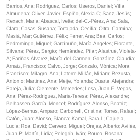
Barrios, Ana
;
Rodríguez, Carlos
;
Useros, Daniel
;
Villa,
Almudena
;
Oliver, Javier
;
Espiño, Alexia-C
;
Sanz, Jesús
;
Rexach, María
;
Abascal, Ivette
;
del-C.-Pérez, Ana
;
Sala,
Clara
;
Casas, Susana
;
Tortajada, Cecilia
;
Oltra, Carmina
;
Masiá, Mar
;
Gutiérrez, Félix
;
Ferrer, Ana
;
Bea, Carlos
;
Pedromingo, Miguel
;
Garcinuño, María-Ángeles
;
Fiorante,
Silvana
;
Pérez, Sergio
;
Hernández, Pilar
;
Alastrué, Violeta-
A
;
Fariñas-Álvarez, María-del-Carmen
;
González, Claudia
;
Arnaiz, Francisco
;
Calvo, Jorge
;
Gonzalo, Mónica
;
Mora,
Francisco
;
Milagro, Ana
;
Latorre-Millán, Miriam
;
Rezusta,
Antonio
;
Martínez, Ana
;
Meije, Yolanda
;
Duarte, Alejandra
;
Pareja, Julia
;
Clemente, Mercedes
;
Losa, Juan-E
;
Vegas,
Ana
;
Pérez-Rodríguez, María-Teresa
;
Pérez, Alexandre
;
Belhassen-García, Moncef
;
Rodríguez-Alonso, Beatriz
;
López-Bernus, Amparo
;
Carbonell, Cristina
;
Torres, Rafael
;
Catón, Juan
;
Alonso, Blanca
;
Kamal, Sara-L
;
Cajuela,
Lucía
;
Roa, David
;
Cervero, Miguel
;
Orejas, Alberto
;
Avilés,
Juan-P
;
Martín, Lidia
;
Pelegrín, Iván
;
Rouco, Rosana
;