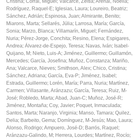
Cristina
;
Corral, Miguel
;
Valcarce, Zeltia
;
Arenal, Noelia
;
Rodríguez, Raquel-E
;
Iglesias, Laura
;
Loureiro, Beatriz
;
Sánchez, Adrián
;
Espinosa, Juan
;
Almirante, Benito
;
Miarons, Marta
;
Sellarés, Júlia
;
Larrosa, María
;
García,
Sonia
;
Marzo, Blanca
;
Villamarín, Miguel
;
Fernández,
Nuria
;
Pérez-Jorge, Conchita
;
Resino, Elena
;
Espigares,
Andrea
;
Álvarez-de-Espejo, Teresa
;
Navas, Iván
;
Isabel-
Quijano, M
;
Nieto, Luis-A
;
Jiménez, Guillermo
;
Guillamón,
Mercedes
;
García, Josefina
;
Muñoz, Constanza
;
Mariño,
Ana
;
Valcarce, Nieves
;
Smithson, Alex
;
Chico, Cristina
;
Sánchez, Adriana
;
García, Eva-P
;
Jiménez, Isabel
;
Estrada, Guillermo
;
Lorén, María
;
Parra, Nuria
;
Martínez,
Carmen
;
Villasante, Aránzazu
;
García, Teresa
;
Ruiz, M-
José
;
Robledo, Marta
;
Abad, Juan-C
;
Muñoz, José-R
;
Jiménez, Montaña
;
Coy, Javier
;
Poquet, Inmaculada
;
Santos, Marta
;
Naranjo, Virginia
;
Manso, Tamara
;
Quilez,
Delia
;
Barbeito, Gema
;
Domínguez, M-Jesús
;
Mao, Laura
;
Alonso, Rodrigo
;
Ampuero, José-D
;
Barrós, Raquel
;
Aránzazu-Galindo, M
;
Herrera, Lourdes
;
Martínez, Rocío
;