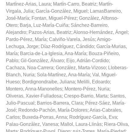
Martínez-Arias, Laura
;
Martín-Carro, Beatriz
;
Martín-
Virgala, Julia
;
García-González, Miguel
;
LamasBarreiro,
José-María
;
Fontan, Miguel-Pérez
;
González, Alfonso-
Otero
;
Barja, Luz-María-Cuiña
;
Sánchez-Barreiro,
Alejandro
;
Pazos-Arias, Beatriz
;
Alonso-Hernández, Ángel
;
Pardo-Pérez, María
;
Calviño-Varela, Jesús
;
Amigo-
Lechuga, Jorge
;
Díaz-Rodríguez, Cándido
;
García-Murias,
María
;
Barcia-de-La-Iglesia, Ana-María
;
Bouza-Piñeiro,
Pablo
;
Gil-González, Álvaro
;
Eijo, Adrián-Cordido
;
Cachaza, Noa-Carrera
;
González, Marta-Vizoso
;
Lloberas-
Blanch, Nuria
;
Sola-Martínez, Ana-María
;
Val, Miguel-
Hueso
;
Bordignondraibe, Juliana
;
Melilli, Edoardo
;
Montero, Anna-Manonelles
;
Montero-Pérez, Nuria
;
Oliveras, Xavier-Fulladosa
;
Crespo-Barrio, Marta
;
Santos,
Julio-Pascual
;
Barrios-Barrera, Clara
;
Pérez-Sáez, María-
José
;
Redondo-Pachón, María-Dolores
;
Arias-Cabrales,
Carlos
;
Buxeda-Porras, Anna
;
Rodríguez-García, Eva
;
Palau-González, Vanesa
;
Mallol, Laura-Llinàs
;
Riera-Oliva,
Marta
;
Rodríguez-Puyol, Diego
;
ruiz-Torres, María-Piedad
;