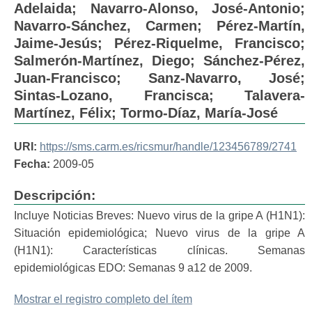
Adelaida
;
Navarro-Alonso, José-Antonio
;
Navarro-Sánchez, Carmen
;
Pérez-Martín,
Jaime-Jesús
;
Pérez-Riquelme, Francisco
;
Salmerón-Martínez, Diego
;
Sánchez-Pérez,
Juan-Francisco
;
Sanz-Navarro, José
;
Sintas-Lozano, Francisca
;
Talavera-
Martínez, Félix
;
Tormo-Díaz, María-José
URI:
https://sms.carm.es/ricsmur/handle/123456789/2741
Fecha:
2009-05
Descripción:
Incluye Noticias Breves: Nuevo virus de la gripe A (H1N1):
Situación epidemiológica; Nuevo virus de la gripe A
(H1N1): Características clínicas. Semanas
epidemiológicas EDO: Semanas 9 a12 de 2009.
Mostrar el registro completo del ítem