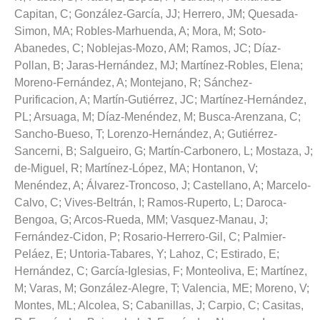
Capitan, C
;
González-García, JJ
;
Herrero, JM
;
Quesada-
Simon, MA
;
Robles-Marhuenda, A
;
Mora, M
;
Soto-
Abanedes, C
;
Noblejas-Mozo, AM
;
Ramos, JC
;
Díaz-
Pollan, B
;
Jaras-Hernández, MJ
;
Martínez-Robles, Elena
;
Moreno-Fernández, A
;
Montejano, R
;
Sánchez-
Purificacion, A
;
Martín-Gutiérrez, JC
;
Martínez-Hernández,
PL
;
Arsuaga, M
;
Díaz-Menéndez, M
;
Busca-Arenzana, C
;
Sancho-Bueso, T
;
Lorenzo-Hernández, A
;
Gutiérrez-
Sancerni, B
;
Salgueiro, G
;
Martín-Carbonero, L
;
Mostaza, J
;
de-Miguel, R
;
Martínez-López, MA
;
Hontanon, V
;
Menéndez, A
;
Álvarez-Troncoso, J
;
Castellano, A
;
Marcelo-
Calvo, C
;
Vives-Beltrán, I
;
Ramos-Ruperto, L
;
Daroca-
Bengoa, G
;
Arcos-Rueda, MM
;
Vasquez-Manau, J
;
Fernández-Cidon, P
;
Rosario-Herrero-Gil, C
;
Palmier-
Peláez, E
;
Untoria-Tabares, Y
;
Lahoz, C
;
Estirado, E
;
Hernández, C
;
García-Iglesias, F
;
Monteoliva, E
;
Martínez,
M
;
Varas, M
;
González-Alegre, T
;
Valencia, ME
;
Moreno, V
;
Montes, ML
;
Alcolea, S
;
Cabanillas, J
;
Carpio, C
;
Casitas,