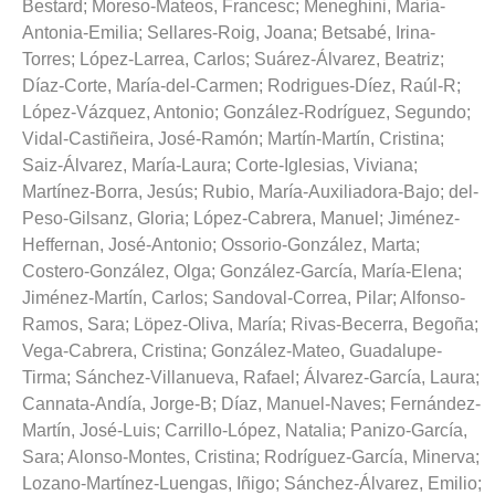
Bestard
;
Moreso-Mateos, Francesc
;
Meneghini, María-
Antonia-Emilia
;
Sellares-Roig, Joana
;
Betsabé, Irina-
Torres
;
López-Larrea, Carlos
;
Suárez-Álvarez, Beatriz
;
Díaz-Corte, María-del-Carmen
;
Rodrigues-Díez, Raúl-R
;
López-Vázquez, Antonio
;
González-Rodríguez, Segundo
;
Vidal-Castiñeira, José-Ramón
;
Martín-Martín, Cristina
;
Saiz-Álvarez, María-Laura
;
Corte-Iglesias, Viviana
;
Martínez-Borra, Jesús
;
Rubio, María-Auxiliadora-Bajo
;
del-
Peso-Gilsanz, Gloria
;
López-Cabrera, Manuel
;
Jiménez-
Heffernan, José-Antonio
;
Ossorio-González, Marta
;
Costero-González, Olga
;
González-García, María-Elena
;
Jiménez-Martín, Carlos
;
Sandoval-Correa, Pilar
;
Alfonso-
Ramos, Sara
;
Löpez-Oliva, María
;
Rivas-Becerra, Begoña
;
Vega-Cabrera, Cristina
;
González-Mateo, Guadalupe-
Tirma
;
Sánchez-Villanueva, Rafael
;
Álvarez-García, Laura
;
Cannata-Andía, Jorge-B
;
Díaz, Manuel-Naves
;
Fernández-
Martín, José-Luis
;
Carrillo-López, Natalia
;
Panizo-García,
Sara
;
Alonso-Montes, Cristina
;
Rodríguez-García, Minerva
;
Lozano-Martínez-Luengas, Iñigo
;
Sánchez-Álvarez, Emilio
;