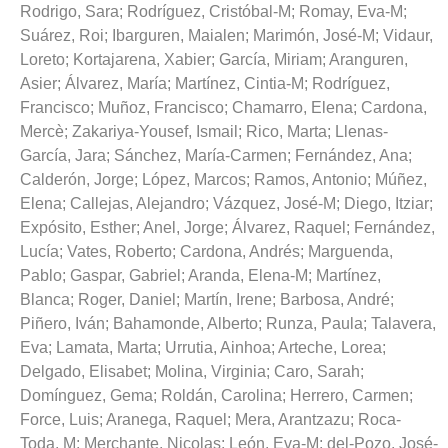
Rodrigo, Sara
;
Rodríguez, Cristóbal-M
;
Romay, Eva-M
;
Suárez, Roi
;
Ibarguren, Maialen
;
Marimón, José-M
;
Vidaur,
Loreto
;
Kortajarena, Xabier
;
García, Miriam
;
Aranguren,
Asier
;
Álvarez, María
;
Martínez, Cintia-M
;
Rodríguez,
Francisco
;
Muñoz, Francisco
;
Chamarro, Elena
;
Cardona,
Mercè
;
Zakariya-Yousef, Ismail
;
Rico, Marta
;
Llenas-
García, Jara
;
Sánchez, María-Carmen
;
Fernández, Ana
;
Calderón, Jorge
;
López, Marcos
;
Ramos, Antonio
;
Múñez,
Elena
;
Callejas, Alejandro
;
Vázquez, José-M
;
Diego, Itziar
;
Expósito, Esther
;
Anel, Jorge
;
Álvarez, Raquel
;
Fernández,
Lucía
;
Vates, Roberto
;
Cardona, Andrés
;
Marguenda,
Pablo
;
Gaspar, Gabriel
;
Aranda, Elena-M
;
Martínez,
Blanca
;
Roger, Daniel
;
Martín, Irene
;
Barbosa, André
;
Piñero, Iván
;
Bahamonde, Alberto
;
Runza, Paula
;
Talavera,
Eva
;
Lamata, Marta
;
Urrutia, Ainhoa
;
Arteche, Lorea
;
Delgado, Elisabet
;
Molina, Virginia
;
Caro, Sarah
;
Domínguez, Gema
;
Roldán, Carolina
;
Herrero, Carmen
;
Force, Luis
;
Aranega, Raquel
;
Mera, Arantzazu
;
Roca-
Toda, M
;
Merchante, Nicolas
;
León, Eva-M
;
del-Pozo, José-