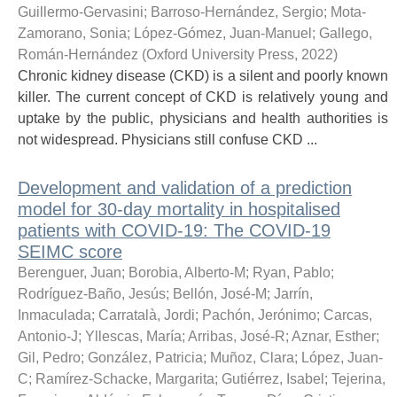
Guillermo-Gervasini
;
Barroso-Hernández, Sergio
;
Mota-
Zamorano, Sonia
;
López-Gómez, Juan-Manuel
;
Gallego,
Román-Hernández
(
Oxford University Press
,
2022
)
Chronic kidney disease (CKD) is a silent and poorly known
killer. The current concept of CKD is relatively young and
uptake by the public, physicians and health authorities is
not widespread. Physicians still confuse CKD ...
Development and validation of a prediction
model for 30-day mortality in hospitalised
patients with COVID-19: The COVID-19
SEIMC score
Berenguer, Juan
;
Borobia, Alberto-M
;
Ryan, Pablo
;
Rodríguez-Baño, Jesús
;
Bellón, José-M
;
Jarrín,
Inmaculada
;
Carratalà, Jordi
;
Pachón, Jerónimo
;
Carcas,
Antonio-J
;
Yllescas, María
;
Arribas, José-R
;
Aznar, Esther
;
Gil, Pedro
;
González, Patricia
;
Muñoz, Clara
;
López, Juan-
C
;
Ramírez-Schacke, Margarita
;
Gutiérrez, Isabel
;
Tejerina,