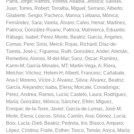
Parra, Jorge
;
Ramos, Violeta
;
Abadía, Jessica
;
Salillas,
Juan
;
Torres, Robert
;
Torralba, Miguel
;
Serrano, Alberto
;
Gilaberte, Sergio
;
Pacheco, Marina
;
Liébana, Mónica
;
Fernández, Sara
;
Varela, Álvaro
;
Calvo, Henar
;
Martínez,
Patricia
;
González-Ruano, Patricia
;
Malmierca, Eduardo
;
Rábago, Isabel
;
Pérez-Monte, Beatriz
;
García, Ángeles
;
Comas, Pere
;
Sirisi, Mercè
;
Rojas, Richard
;
Díaz-de-
Tuesta, José-L
;
Figueroa, Ruth
;
González, Ander
;
Alemán,
Remedios
;
Alonso, M-del-Mar
;
Sanz, Óscar
;
Ramírez,
Karim-M
;
García-Morales, MT
;
Martín-Vega, A
;
Riera,
Melchor
;
Vilchez, Helem-H
;
Albertí, Francesc
;
Cañabate,
Ana-I
;
Moreno, Víctor-J
;
Álvarez, Silvia
;
Álvarez, Beatriz
;
García, Alejandro
;
Isaba, Elena
;
Morcate, Covadonga
;
Pérez, Andrea
;
Ramos, Lucía
;
Castelo, Laura
;
Rodríguez,
María
;
González, Mónica
;
Sánchez, Efrén
;
Míguez,
Enrique
;
de-la-Torre, Javier
;
García-de-Lomas, José-M
;
Morte, Elena
;
Loscos, Silvia
;
Camón, Ana
;
Gómez, Lucía
;
Boix, Lucía
;
Dietl, Beatriz
;
Pedrola, Iris
;
Blasco, Amparo
;
López, Cristina
;
Fraile, Esther
;
Tosco, Tomás
;
Aroca, María
;