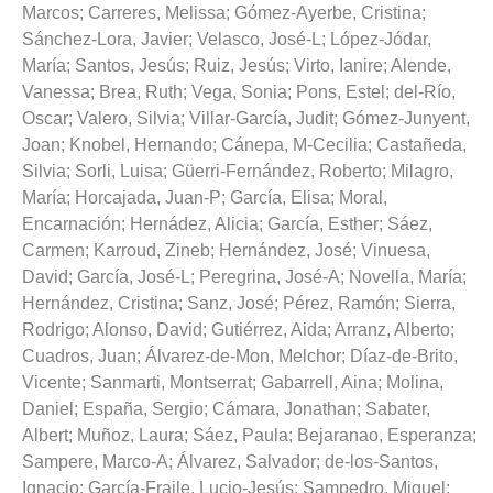
Marcos
;
Carreres, Melissa
;
Gómez-Ayerbe, Cristina
;
Sánchez-Lora, Javier
;
Velasco, José-L
;
López-Jódar,
María
;
Santos, Jesús
;
Ruiz, Jesús
;
Virto, Ianire
;
Alende,
Vanessa
;
Brea, Ruth
;
Vega, Sonia
;
Pons, Estel
;
del-Río,
Oscar
;
Valero, Silvia
;
Villar-García, Judit
;
Gómez-Junyent,
Joan
;
Knobel, Hernando
;
Cánepa, M-Cecilia
;
Castañeda,
Silvia
;
Sorli, Luisa
;
Güerri-Fernández, Roberto
;
Milagro,
María
;
Horcajada, Juan-P
;
García, Elisa
;
Moral,
Encarnación
;
Hernádez, Alicia
;
García, Esther
;
Sáez,
Carmen
;
Karroud, Zineb
;
Hernández, José
;
Vinuesa,
David
;
García, José-L
;
Peregrina, José-A
;
Novella, María
;
Hernández, Cristina
;
Sanz, José
;
Pérez, Ramón
;
Sierra,
Rodrigo
;
Alonso, David
;
Gutiérrez, Aida
;
Arranz, Alberto
;
Cuadros, Juan
;
Álvarez-de-Mon, Melchor
;
Díaz-de-Brito,
Vicente
;
Sanmarti, Montserrat
;
Gabarrell, Aina
;
Molina,
Daniel
;
España, Sergio
;
Cámara, Jonathan
;
Sabater,
Albert
;
Muñoz, Laura
;
Sáez, Paula
;
Bejaranao, Esperanza
;
Sampere, Marco-A
;
Álvarez, Salvador
;
de-los-Santos,
Ignacio
;
García-Fraile, Lucio-Jesús
;
Sampedro, Miguel
;