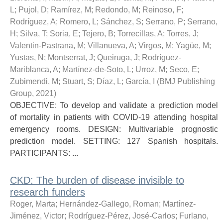
L
;
Pujol, D
;
Ramírez, M
;
Redondo, M
;
Reinoso, F
;
Rodríguez, A
;
Romero, L
;
Sánchez, S
;
Serrano, P
;
Serrano,
H
;
Silva, T
;
Soria, E
;
Tejero, B
;
Torrecillas, A
;
Torres, J
;
Valentin-Pastrana, M
;
Villanueva, A
;
Virgos, M
;
Yagüe, M
;
Yustas, N
;
Montserrat, J
;
Queiruga, J
;
Rodríguez-
Mariblanca, A
;
Martínez-de-Soto, L
;
Urroz, M
;
Seco, E
;
Zubimendi, M
;
Stuart, S
;
Díaz, L
;
García, I
(
BMJ Publishing
Group
,
2021
)
OBJECTIVE: To develop and validate a prediction model
of mortality in patients with COVID-19 attending hospital
emergency rooms. DESIGN: Multivariable prognostic
prediction model. SETTING: 127 Spanish hospitals.
PARTICIPANTS: ...
CKD: The burden of disease invisible to
research funders
Roger, Marta
;
Hernández-Gallego, Roman
;
Martínez-
Jiménez, Victor
;
Rodríguez-Pérez, José-Carlos
;
Furlano,