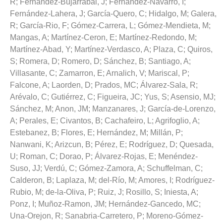
R
;
Fernández-Bujarrabal, J
;
Fernández-Navarro, I
;
Fernández-Lahera, J
;
García-Quero, C
;
Hidalgo, M
;
Galera,
R
;
García-Rio, F
;
Gómez-Carrera, L
;
Gómez-Mendieta, M
;
Mangas, A
;
Martínez-Ceron, E
;
Martínez-Redondo, M
;
Martínez-Abad, Y
;
Martínez-Verdasco, A
;
Plaza, C
;
Quiros,
S
;
Romera, D
;
Romero, D
;
Sánchez, B
;
Santiago, A
;
Villasante, C
;
Zamarron, E
;
Arnalich, V
;
Mariscal, P
;
Falcone, A
;
Laorden, D
;
Prados, MC
;
Álvarez-Sala, R
;
Arévalo, C
;
Gutiérrez, C
;
Figueira, JC
;
Yus, S
;
Asensio, MJ
;
Sánchez, M
;
Anon, JM
;
Manzanares, J
;
García-de-Lorenzo,
A
;
Perales, E
;
Civantos, B
;
Cachafeiro, L
;
Agrifoglio, A
;
Estebanez, B
;
Flores, E
;
Hernández, M
;
Millán, P
;
Nanwani, K
;
Arizcun, B
;
Pérez, E
;
Rodríguez, D
;
Quesada,
U
;
Roman, C
;
Dorao, P
;
Álvarez-Rojas, E
;
Menéndez-
Suso, JJ
;
Verdú, C
;
Gómez-Zamora, A
;
Schuffelman, C
;
Calderon, B
;
Laplaza, M
;
del-Río, M
;
Amores, I
;
Rodríguez-
Rubio, M
;
de-la-Oliva, P
;
Ruiz, J
;
Rosillo, S
;
Iniesta, A
;
Ponz, I
;
Muñoz-Ramon, JM
;
Hernández-Gancedo, MC
;
Una-Orejon, R
;
Sanabria-Carretero, P
;
Moreno-Gómez-