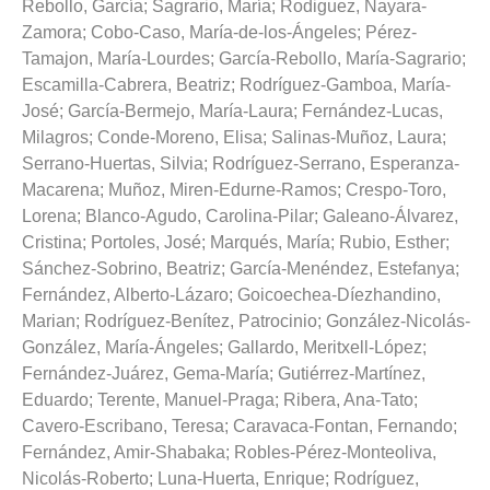
Rebollo, García
;
Sagrario, María
;
Rodiguez, Nayara-
Zamora
;
Cobo-Caso, María-de-los-Ángeles
;
Pérez-
Tamajon, María-Lourdes
;
García-Rebollo, María-Sagrario
;
Escamilla-Cabrera, Beatriz
;
Rodríguez-Gamboa, María-
José
;
García-Bermejo, María-Laura
;
Fernández-Lucas,
Milagros
;
Conde-Moreno, Elisa
;
Salinas-Muñoz, Laura
;
Serrano-Huertas, Silvia
;
Rodríguez-Serrano, Esperanza-
Macarena
;
Muñoz, Miren-Edurne-Ramos
;
Crespo-Toro,
Lorena
;
Blanco-Agudo, Carolina-Pilar
;
Galeano-Álvarez,
Cristina
;
Portoles, José
;
Marqués, María
;
Rubio, Esther
;
Sánchez-Sobrino, Beatriz
;
García-Menéndez, Estefanya
;
Fernández, Alberto-Lázaro
;
Goicoechea-Díezhandino,
Marian
;
Rodríguez-Benítez, Patrocinio
;
González-Nicolás-
González, María-Ángeles
;
Gallardo, Meritxell-López
;
Fernández-Juárez, Gema-María
;
Gutiérrez-Martínez,
Eduardo
;
Terente, Manuel-Praga
;
Ribera, Ana-Tato
;
Cavero-Escribano, Teresa
;
Caravaca-Fontan, Fernando
;
Fernández, Amir-Shabaka
;
Robles-Pérez-Monteoliva,
Nicolás-Roberto
;
Luna-Huerta, Enrique
;
Rodríguez,