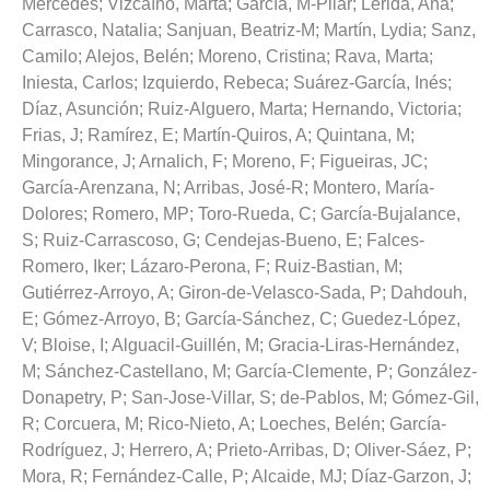
Mercedes
;
Vizcaíno, Marta
;
García, M-Pilar
;
Lérida, Ana
;
Carrasco, Natalia
;
Sanjuan, Beatriz-M
;
Martín, Lydia
;
Sanz,
Camilo
;
Alejos, Belén
;
Moreno, Cristina
;
Rava, Marta
;
Iniesta, Carlos
;
Izquierdo, Rebeca
;
Suárez-García, Inés
;
Díaz, Asunción
;
Ruiz-Alguero, Marta
;
Hernando, Victoria
;
Frias, J
;
Ramírez, E
;
Martín-Quiros, A
;
Quintana, M
;
Mingorance, J
;
Arnalich, F
;
Moreno, F
;
Figueiras, JC
;
García-Arenzana, N
;
Arribas, José-R
;
Montero, María-
Dolores
;
Romero, MP
;
Toro-Rueda, C
;
García-Bujalance,
S
;
Ruiz-Carrascoso, G
;
Cendejas-Bueno, E
;
Falces-
Romero, Iker
;
Lázaro-Perona, F
;
Ruiz-Bastian, M
;
Gutiérrez-Arroyo, A
;
Giron-de-Velasco-Sada, P
;
Dahdouh,
E
;
Gómez-Arroyo, B
;
García-Sánchez, C
;
Guedez-López,
V
;
Bloise, I
;
Alguacil-Guillén, M
;
Gracia-Liras-Hernández,
M
;
Sánchez-Castellano, M
;
García-Clemente, P
;
González-
Donapetry, P
;
San-Jose-Villar, S
;
de-Pablos, M
;
Gómez-Gil,
R
;
Corcuera, M
;
Rico-Nieto, A
;
Loeches, Belén
;
García-
Rodríguez, J
;
Herrero, A
;
Prieto-Arribas, D
;
Oliver-Sáez, P
;
Mora, R
;
Fernández-Calle, P
;
Alcaide, MJ
;
Díaz-Garzon, J
;