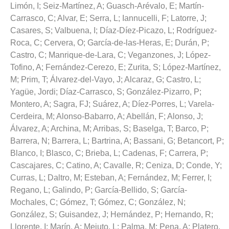
Limón, I
;
Seiz-Martínez, A
;
Guasch-Arévalo, E
;
Martín-
Carrasco, C
;
Alvar, E
;
Serra, L
;
Iannucelli, F
;
Latorre, J
;
Casares, S
;
Valbuena, I
;
Díaz-Díez-Picazo, L
;
Rodríguez-
Roca, C
;
Cervera, O
;
García-de-las-Heras, E
;
Durán, P
;
Castro, C
;
Manrique-de-Lara, C
;
Veganzones, J
;
López-
Tofino, A
;
Fernández-Cerezo, E
;
Zurita, S
;
López-Martínez,
M
;
Prim, T
;
Álvarez-del-Vayo, J
;
Alcaraz, G
;
Castro, L
;
Yagüe, Jordi
;
Díaz-Carrasco, S
;
González-Pizarro, P
;
Montero, A
;
Sagra, FJ
;
Suárez, A
;
Díez-Porres, L
;
Varela-
Cerdeira, M
;
Alonso-Babarro, A
;
Abellán, F
;
Alonso, J
;
Álvarez, A
;
Archina, M
;
Arribas, S
;
Baselga, T
;
Barco, P
;
Barrera, N
;
Barrera, L
;
Bartrina, A
;
Bassani, G
;
Betancort, P
;
Blanco, I
;
Blasco, C
;
Brieba, L
;
Cadenas, F
;
Carrera, P
;
Cascajares, C
;
Catino, A
;
Cavalle, R
;
Ceniza, D
;
Conde, Y
;
Curras, L
;
Daltro, M
;
Esteban, A
;
Fernández, M
;
Ferrer, I
;
Regano, L
;
Galindo, P
;
García-Bellido, S
;
García-
Mochales, C
;
Gómez, T
;
Gómez, C
;
González, N
;
González, S
;
Guisandez, J
;
Hernández, P
;
Hernando, R
;
Llorente, I
;
Marín, A
;
Mejuto, L
;
Palma, M
;
Pena, A
;
Platero,