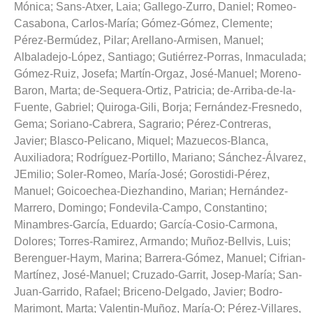
Mónica
;
Sans-Atxer, Laia
;
Gallego-Zurro, Daniel
;
Romeo-
Casabona, Carlos-María
;
Gómez-Gómez, Clemente
;
Pérez-Bermúdez, Pilar
;
Arellano-Armisen, Manuel
;
Albaladejo-López, Santiago
;
Gutiérrez-Porras, Inmaculada
;
Gómez-Ruiz, Josefa
;
Martín-Orgaz, José-Manuel
;
Moreno-
Baron, Marta
;
de-Sequera-Ortiz, Patricia
;
de-Arriba-de-la-
Fuente, Gabriel
;
Quiroga-Gili, Borja
;
Fernández-Fresnedo,
Gema
;
Soriano-Cabrera, Sagrario
;
Pérez-Contreras,
Javier
;
Blasco-Pelicano, Miquel
;
Mazuecos-Blanca,
Auxiliadora
;
Rodríguez-Portillo, Mariano
;
Sánchez-Álvarez,
JEmilio
;
Soler-Romeo, María-José
;
Gorostidi-Pérez,
Manuel
;
Goicoechea-Diezhandino, Marian
;
Hernández-
Marrero, Domingo
;
Fondevila-Campo, Constantino
;
Minambres-García, Eduardo
;
García-Cosio-Carmona,
Dolores
;
Torres-Ramirez, Armando
;
Muñoz-Bellvis, Luis
;
Berenguer-Haym, Marina
;
Barrera-Gómez, Manuel
;
Cifrian-
Martínez, José-Manuel
;
Cruzado-Garrit, Josep-María
;
San-
Juan-Garrido, Rafael
;
Briceno-Delgado, Javier
;
Bodro-
Marimont, Marta
;
Valentin-Muñoz, María-O
;
Pérez-Villares,