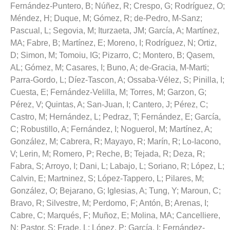
Fernández-Puntero, B
;
Núñez, R
;
Crespo, G
;
Rodríguez, O
;
Méndez, H
;
Duque, M
;
Gómez, R
;
de-Pedro, M-Sanz
;
Pascual, L
;
Segovia, M
;
Iturzaeta, JM
;
García, A
;
Martínez,
MA
;
Fabre, B
;
Martínez, E
;
Moreno, I
;
Rodríguez, N
;
Ortiz,
D
;
Simon, M
;
Tomoiu, IG
;
Pizarro, C
;
Montero, B
;
Qasem,
AL
;
Gómez, M
;
Casares, I
;
Buno, A
;
de-Gracia, M-Marti
;
Parra-Gordo, L
;
Díez-Tascon, A
;
Ossaba-Vélez, S
;
Pinilla, I
;
Cuesta, E
;
Fernández-Velilla, M
;
Torres, M
;
Garzon, G
;
Pérez, V
;
Quintas, A
;
San-Juan, I
;
Cantero, J
;
Pérez, C
;
Castro, M
;
Hernández, L
;
Pedraz, T
;
Fernández, E
;
García,
C
;
Robustillo, A
;
Fernández, I
;
Noguerol, M
;
Martínez, A
;
González, M
;
Cabrera, R
;
Mayayo, R
;
Marín, R
;
Lo-Iacono,
V
;
Lerin, M
;
Romero, P
;
Reche, B
;
Tejada, R
;
Deza, R
;
Fabra, S
;
Arroyo, I
;
Dani, L
;
Labajo, L
;
Soriano, R
;
López, L
;
Calvin, E
;
Martninez, S
;
López-Tappero, L
;
Pilares, M
;
González, O
;
Bejarano, G
;
Iglesias, A
;
Tung, Y
;
Maroun, C
;
Bravo, R
;
Silvestre, M
;
Perdomo, F
;
Antón, B
;
Arenas, I
;
Cabre, C
;
Marqués, F
;
Muñoz, E
;
Molina, MA
;
Cancelliere,
N
;
Pastor, S
;
Frade, L
;
López, P
;
García, I
;
Fernández-