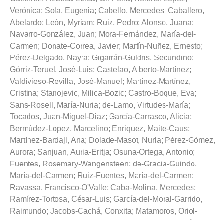
Verónica
;
Sola, Eugenia
;
Cabello, Mercedes
;
Caballero,
Abelardo
;
León, Myriam
;
Ruiz, Pedro
;
Alonso, Juana
;
Navarro-González, Juan
;
Mora-Fernández, María-del-
Carmen
;
Donate-Correa, Javier
;
Martín-Nuñez, Ernesto
;
Pérez-Delgado, Nayra
;
Gigarrán-Guldris, Secundino
;
Górriz-Teruel, José-Luis
;
Castelao, Alberto-Martínez
;
Valdivieso-Revilla, José-Manuel
;
Martínez-Martínez,
Cristina
;
Stanojevic, Milica-Bozic
;
Castro-Boque, Eva
;
Sans-Rosell, María-Nuria
;
de-Lamo, Virtudes-María
;
Tocados, Juan-Miguel-Diaz
;
García-Carrasco, Alicia
;
Bermúdez-López, Marcelino
;
Enriquez, Maite-Caus
;
Martínez-Bardaji, Ana
;
Dolade-Masot, Nuria
;
Pérez-Gómez,
Aurora
;
Sanjuan, Auria-Eritja
;
Osuna-Ortega, Antonio
;
Fuentes, Rosemary-Wangensteen
;
de-Gracia-Guindo,
María-del-Carmen
;
Ruiz-Fuentes, María-del-Carmen
;
Ravassa, Francisco-O'Valle
;
Caba-Molina, Mercedes
;
Ramírez-Tortosa, César-Luis
;
García-del-Moral-Garrido,
Raimundo
;
Jacobs-Cachá, Conxita
;
Matamoros, Oriol-