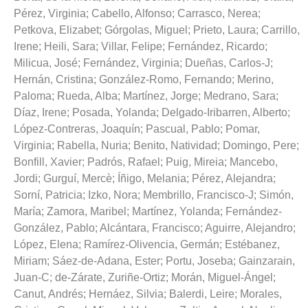
Pérez, Virginia
;
Cabello, Alfonso
;
Carrasco, Nerea
;
Petkova, Elizabet
;
Górgolas, Miguel
;
Prieto, Laura
;
Carrillo,
Irene
;
Heili, Sara
;
Villar, Felipe
;
Fernández, Ricardo
;
Milicua, José
;
Fernández, Virginia
;
Dueñas, Carlos-J
;
Hernán, Cristina
;
González-Romo, Fernando
;
Merino,
Paloma
;
Rueda, Alba
;
Martínez, Jorge
;
Medrano, Sara
;
Díaz, Irene
;
Posada, Yolanda
;
Delgado-Iribarren, Alberto
;
López-Contreras, Joaquín
;
Pascual, Pablo
;
Pomar,
Virginia
;
Rabella, Nuria
;
Benito, Natividad
;
Domingo, Pere
;
Bonfill, Xavier
;
Padrós, Rafael
;
Puig, Mireia
;
Mancebo,
Jordi
;
Gurguí, Mercè
;
Íñigo, Melania
;
Pérez, Alejandra
;
Sorní, Patricia
;
Izko, Nora
;
Membrillo, Francisco-J
;
Simón,
María
;
Zamora, Maribel
;
Martínez, Yolanda
;
Fernández-
González, Pablo
;
Alcántara, Francisco
;
Aguirre, Alejandro
;
López, Elena
;
Ramírez-Olivencia, Germán
;
Estébanez,
Miriam
;
Sáez-de-Adana, Ester
;
Portu, Joseba
;
Gainzarain,
Juan-C
;
de-Zárate, Zuriñe-Ortiz
;
Morán, Miguel-Ángel
;
Canut, Andrés
;
Hernáez, Silvia
;
Balerdi, Leire
;
Morales,