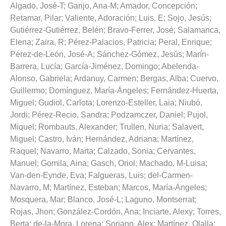
Algado, José-T
;
Garijo, Ana-M
;
Amador, Concepción
;
Retamar, Pilar
;
Valiente, Adoración
;
Luis, E
;
Sojo, Jesús
;
Gutiérrez-Gutiérrez, Belén
;
Bravo-Ferrer, José
;
Salamanca,
Elena
;
Zaira, R
;
Pérez-Palacios, Patricia
;
Peral, Enrique
;
Pérez-de-León, José-A
;
Sánchez-Gómez, Jesús
;
Marín-
Barrera, Lucía
;
García-Jiménez, Domingo
;
Abelenda-
Alonso, Gabriela
;
Ardanuy, Carmen
;
Bergas, Alba
;
Cuervo,
Guillermo
;
Domínguez, María-Ángeles
;
Fernández-Huerta,
Miguel
;
Gudiol, Carlota
;
Lorenzo-Esteller, Laia
;
Niubó,
Jordi
;
Pérez-Recio, Sandra
;
Podzamczer, Daniel
;
Pujol,
Miquel
;
Rombauts, Alexander
;
Trullen, Nuria
;
Salavert,
Miguel
;
Castro, Iván
;
Hernández, Adriana
;
Martínez,
Raquel
;
Navarro, Marta
;
Calzado, Sonia
;
Cervantes,
Manuel
;
Gomila, Aina
;
Gasch, Oriol
;
Machado, M-Luisa
;
Van-den-Eynde, Eva
;
Falgueras, Luis
;
del-Carmen-
Navarro, M
;
Martínez, Esteban
;
Marcos, María-Ángeles
;
Mosquera, Mar
;
Blanco, José-L
;
Laguno, Montserrat
;
Rojas, Jhon
;
González-Cordón, Ana
;
Inciarte, Alexy
;
Torres,
Berta
;
de-la-Mora, Lorena
;
Soriano, Alex
;
Martínez, Olalla
;