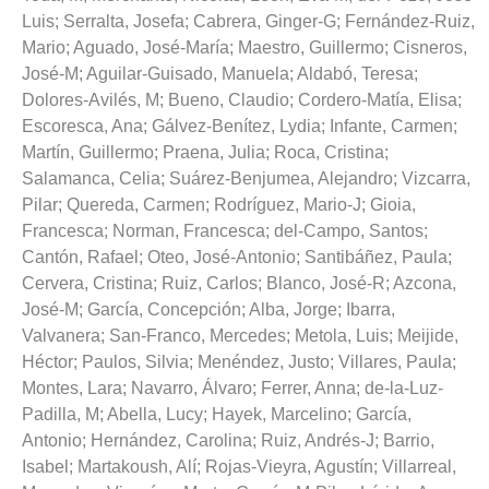
Luis
;
Serralta, Josefa
;
Cabrera, Ginger-G
;
Fernández-Ruiz,
Mario
;
Aguado, José-María
;
Maestro, Guillermo
;
Cisneros,
José-M
;
Aguilar-Guisado, Manuela
;
Aldabó, Teresa
;
Dolores-Avilés, M
;
Bueno, Claudio
;
Cordero-Matía, Elisa
;
Escoresca, Ana
;
Gálvez-Benítez, Lydia
;
Infante, Carmen
;
Martín, Guillermo
;
Praena, Julia
;
Roca, Cristina
;
Salamanca, Celia
;
Suárez-Benjumea, Alejandro
;
Vizcarra,
Pilar
;
Quereda, Carmen
;
Rodríguez, Mario-J
;
Gioia,
Francesca
;
Norman, Francesca
;
del-Campo, Santos
;
Cantón, Rafael
;
Oteo, José-Antonio
;
Santibáñez, Paula
;
Cervera, Cristina
;
Ruiz, Carlos
;
Blanco, José-R
;
Azcona,
José-M
;
García, Concepción
;
Alba, Jorge
;
Ibarra,
Valvanera
;
San-Franco, Mercedes
;
Metola, Luis
;
Meijide,
Héctor
;
Paulos, Silvia
;
Menéndez, Justo
;
Villares, Paula
;
Montes, Lara
;
Navarro, Álvaro
;
Ferrer, Anna
;
de-la-Luz-
Padilla, M
;
Abella, Lucy
;
Hayek, Marcelino
;
García,
Antonio
;
Hernández, Carolina
;
Ruiz, Andrés-J
;
Barrio,
Isabel
;
Martakoush, Alí
;
Rojas-Vieyra, Agustín
;
Villarreal,