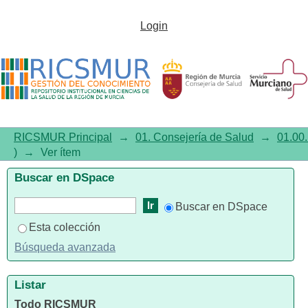
Boletín Epidemiológico de
Login
Murcia, 2009, Volumen 30,
Número 716, mayo. Indicadores
de salud en la Región de Murcia
RICSMUR Principal
→
01. Consejería de Salud
→
01.00.
)
→
Ver ítem
Buscar en DSpace
Buscar en DSpace
Esta colección
Búsqueda avanzada
Listar
Todo RICSMUR