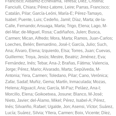
Francisco
;
Aldámiz-Echevarría, Teresa
;
Díez, Cristina
;
Fanciulli, Chiara
;
Pérez-Latorre, Leire
;
Parras, Francisco
;
Catalán, Pilar
;
García-Leóni, María-E
;
Pérez-Tamayo,
Isabel
;
Puente, Luis
;
Cedeño, Jamil
;
Díaz, Marta
;
de-la-
Calle, Fernando
;
Arsuaga, Marta
;
Trigo, Elena
;
Lago, M-
del-Mar
;
de-Miguel, Rosa
;
Cadiñaños, Julen
;
Busca,
Carmen
;
Mican, Alfredo
;
Mora, Marta
;
Ramos, Juan-Carlos
;
Loeches, Belén
;
Bernardino, José-I
;
García, Julio
;
Such,
Ana
;
Álvaro, Elena
;
Izquierdo, Elsa
;
Torres, Juan
;
Cuevas,
Guillermo
;
Troya, Jesús
;
Mestre, Beatriz
;
Jiménez, Eva
;
Fernández, Inés
;
Tebar, Ana-J
;
Brañas, Fátima
;
Valencia,
Jorge
;
Pérez, Mario
;
Alvarado, Marta
;
Sepúlveda, M-
Antonia
;
Yera, Carmen
;
Toledano, Pilar
;
Cano, Verónica
;
Zafar, Sadaf
;
Muñiz, Gema
;
Martín, Inmaculada
;
Mozas,
Helena
;
Alguacil, Ana
;
García, M-Paz
;
Peláez, Ana-I
;
Morcillo, Elena
;
Goikoetxea, Josune
;
Blanco, M-José
;
Nieto, Javier
;
del-Álamo, Mikel
;
Pérez, Isabel-A
;
Pérez,
Inés
;
Silvariño, Rafael
;
Ugalde, Jon
;
Asensi, Víctor
;
Suárez,
Lucía
;
Suárez, Silvia
;
Yllera, Carmen
;
Boix, Vicente
;
Díez,