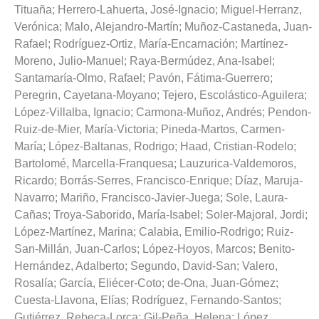
Tituaña
;
Herrero-Lahuerta, José-Ignacio
;
Miguel-Herranz,
Verónica
;
Malo, Alejandro-Martín
;
Muñoz-Castaneda, Juan-
Rafael
;
Rodríguez-Ortiz, María-Encarnación
;
Martínez-
Moreno, Julio-Manuel
;
Raya-Bermúdez, Ana-Isabel
;
Santamaría-Olmo, Rafael
;
Pavón, Fátima-Guerrero
;
Peregrin, Cayetana-Moyano
;
Tejero, Escolástico-Aguilera
;
López-Villalba, Ignacio
;
Carmona-Muñoz, Andrés
;
Pendon-
Ruiz-de-Mier, María-Victoria
;
Pineda-Martos, Carmen-
María
;
López-Baltanas, Rodrigo
;
Haad, Cristian-Rodelo
;
Bartolomé, Marcella-Franquesa
;
Lauzurica-Valdemoros,
Ricardo
;
Borrás-Serres, Francisco-Enrique
;
Díaz, Maruja-
Navarro
;
Mariño, Francisco-Javier-Juega
;
Sole, Laura-
Cañas
;
Troya-Saborido, María-Isabel
;
Soler-Majoral, Jordi
;
López-Martínez, Marina
;
Calabia, Emilio-Rodrigo
;
Ruiz-
San-Millán, Juan-Carlos
;
López-Hoyos, Marcos
;
Benito-
Hernández, Adalberto
;
Segundo, David-San
;
Valero,
Rosalía
;
García, Eliécer-Coto
;
de-Ona, Juan-Gómez
;
Cuesta-Llavona, Elías
;
Rodríguez, Fernando-Santos
;
Gutiérrez, Rebeca-Lorca
;
Gil-Peña, Helena
;
López,