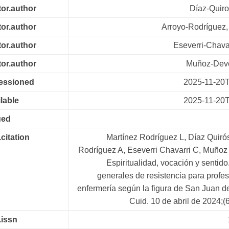
tor.author
Díaz-Quiro
tor.author
Arroyo-Rodríguez
tor.author
Eseverri-Chavar
tor.author
Muñoz-Deve
cessioned
2025-11-20
lable
2025-11-20
ued
.citation
Martínez Rodríguez L, Díaz Quiró
Rodríguez A, Eseverri Chavarri C, Muñoz
Espiritualidad, vocación y sentid
generales de resistencia para profe
enfermería según la figura de San Juan d
Cuid. 10 de abril de 2024;(
.issn