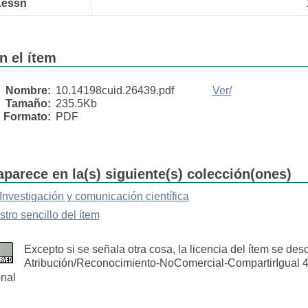
r.essn
n el ítem
Nombre:
10.14198cuid.26439.pdf
Ver/
Tamaño:
235.5Kb
Formato:
PDF
aparece en la(s) siguiente(s) colección(ones)
Investigación y comunicación científica
stro sencillo del ítem
Excepto si se señala otra cosa, la licencia del ítem se de
Atribución/Reconocimiento-NoComercial-CompartirIgual 4
onal