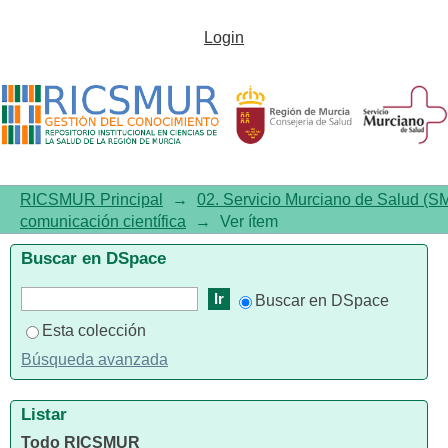
Spirituality, vocation, and
Login
meaning. General resistance
resources for nursing
professionals according to the
figure of Saint John of God
RICSMUR Principal
→
02. Servicio Murciano de Salud (S
comunicación científica
→
Ver ítem
Buscar en DSpace
Buscar en DSpace
Esta colección
Búsqueda avanzada
Listar
Todo RICSMUR