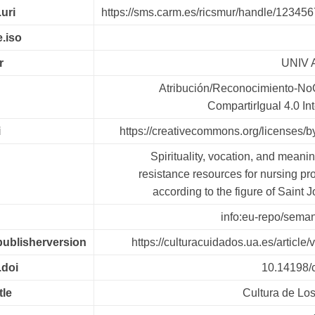
.uri
https://sms.carm.es/ricsmur/handle/12345
.iso
r
UNIV 
Atribución/Reconocimiento-No
CompartirIgual 4.0 In
i
https://creativecommons.org/licenses/b
Spirituality, vocation, and meani
resistance resources for nursing pr
according to the figure of Saint 
info:eu-repo/semant
.publisherversion
https://culturacuidados.ua.es/article
.doi
10.14198/
tle
Cultura de Lo