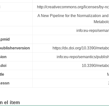
i
http://creativecommons.org/licenses/by-nc
A New Pipeline for the Normalization and
Metabol
info:eu-repo/semant
r.pmid
.publisherversion
https://dx.doi.org/10.3390/meta
sion
info:eu-repo/semantics/publis
.doi
10.3390/metab
tle
M
r.essn
n el ítem