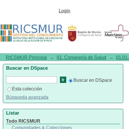
A New Pipeline for the
Login
Normalization and Pooling of
Metabolomics Data
RICSMUR Principal
→
01. Consejería de Salud
→
01.01.
Buscar en DSpace
Buscar en DSpace
Esta colección
Búsqueda avanzada
Listar
Todo RICSMUR
Comunidades & Colecciones