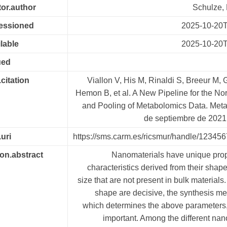
tor.author
Schulze, 
cessioned
2025-10-20T
lable
2025-10-20T
ued
.citation
Viallon V, His M, Rinaldi S, Breeur M, 
Hemon B, et al. A New Pipeline for the No
and Pooling of Metabolomics Data. Meta
de septiembre de 2021;
.uri
https://sms.carm.es/ricsmur/handle/12345
ion.abstract
Nanomaterials have unique prop
characteristics derived from their shap
size that are not present in bulk materials.
shape are decisive, the synthesis m
which determines the above parameters,
important. Among the different nan