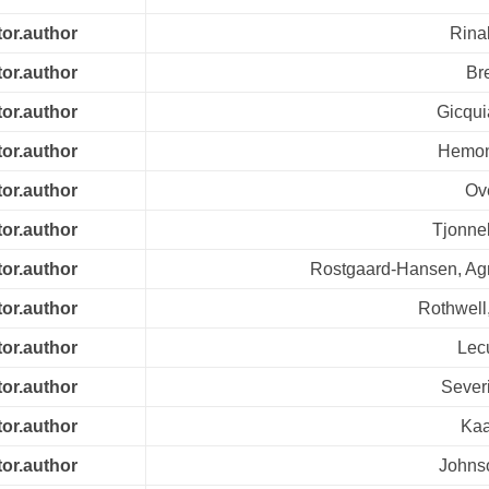
tor.author
Rina
tor.author
Br
tor.author
Gicqui
tor.author
Hemon
tor.author
Ov
tor.author
Tjonne
tor.author
Rostgaard-Hansen, Ag
tor.author
Rothwell
tor.author
Lecu
tor.author
Severi
tor.author
Kaa
tor.author
Johns