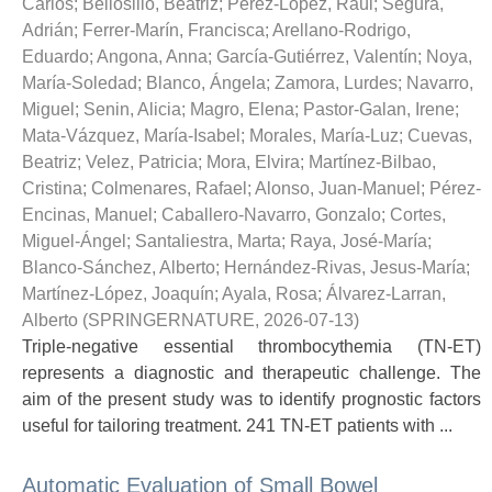
Carlos
;
Bellosillo, Beatriz
;
Pérez-López, Raúl
;
Segura,
Adrián
;
Ferrer-Marín, Francisca
;
Arellano-Rodrigo,
Eduardo
;
Angona, Anna
;
García-Gutiérrez, Valentín
;
Noya,
María-Soledad
;
Blanco, Ángela
;
Zamora, Lurdes
;
Navarro,
Miguel
;
Senin, Alicia
;
Magro, Elena
;
Pastor-Galan, Irene
;
Mata-Vázquez, María-Isabel
;
Morales, María-Luz
;
Cuevas,
Beatriz
;
Velez, Patricia
;
Mora, Elvira
;
Martínez-Bilbao,
Cristina
;
Colmenares, Rafael
;
Alonso, Juan-Manuel
;
Pérez-
Encinas, Manuel
;
Caballero-Navarro, Gonzalo
;
Cortes,
Miguel-Ángel
;
Santaliestra, Marta
;
Raya, José-María
;
Blanco-Sánchez, Alberto
;
Hernández-Rivas, Jesus-María
;
Martínez-López, Joaquín
;
Ayala, Rosa
;
Álvarez-Larran,
Alberto
(
SPRINGERNATURE
,
2026-07-13
)
Triple-negative essential thrombocythemia (TN-ET)
represents a diagnostic and therapeutic challenge. The
aim of the present study was to identify prognostic factors
useful for tailoring treatment. 241 TN-ET patients with ...
Automatic Evaluation of Small Bowel