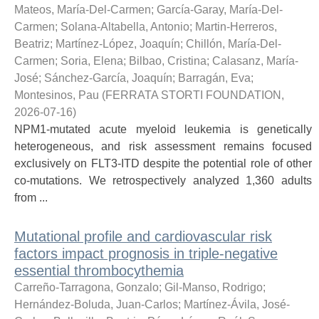
Mateos, María-Del-Carmen
;
García-Garay, María-Del-
Carmen
;
Solana-Altabella, Antonio
;
Martin-Herreros,
Beatriz
;
Martínez-López, Joaquín
;
Chillón, María-Del-
Carmen
;
Soria, Elena
;
Bilbao, Cristina
;
Calasanz, María-
José
;
Sánchez-García, Joaquín
;
Barragán, Eva
;
Montesinos, Pau
(
FERRATA STORTI FOUNDATION
,
2026-07-16
)
NPM1-mutated acute myeloid leukemia is genetically
heterogeneous, and risk assessment remains focused
exclusively on FLT3-ITD despite the potential role of other
co-mutations. We retrospectively analyzed 1,360 adults
from ...
Mutational profile and cardiovascular risk
factors impact prognosis in triple-negative
essential thrombocythemia
Carreño-Tarragona, Gonzalo
;
Gil-Manso, Rodrigo
;
Hernández-Boluda, Juan-Carlos
;
Martínez-Ávila, José-