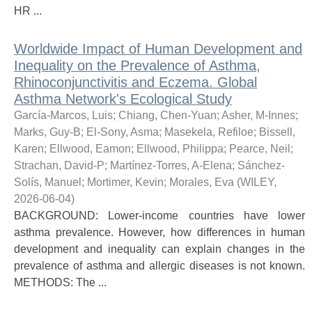
HR ...
Worldwide Impact of Human Development and
Inequality on the Prevalence of Asthma,
Rhinoconjunctivitis and Eczema. Global
Asthma Network's Ecological Study
García-Marcos, Luis
;
Chiang, Chen-Yuan
;
Asher, M-Innes
;
Marks, Guy-B
;
El-Sony, Asma
;
Masekela, Refiloe
;
Bissell,
Karen
;
Ellwood, Eamon
;
Ellwood, Philippa
;
Pearce, Neil
;
Strachan, David-P
;
Martínez-Torres, A-Elena
;
Sánchez-
Solís, Manuel
;
Mortimer, Kevin
;
Morales, Eva
(
WILEY
,
2026-06-04
)
BACKGROUND: Lower-income countries have lower
asthma prevalence. However, how differences in human
development and inequality can explain changes in the
prevalence of asthma and allergic diseases is not known.
METHODS: The ...