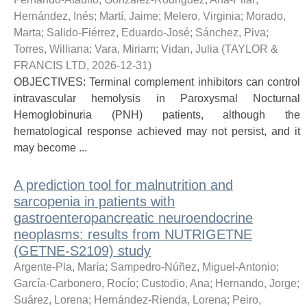
Hernández, Inés
;
Martí, Jaime
;
Melero, Virginia
;
Morado,
Marta
;
Salido-Fiérrez, Eduardo-José
;
Sánchez, Piva
;
Torres, Williana
;
Vara, Miriam
;
Vidan, Julia
(
TAYLOR &
FRANCIS LTD
,
2026-12-31
)
OBJECTIVES: Terminal complement inhibitors can control
intravascular hemolysis in Paroxysmal Nocturnal
Hemoglobinuria (PNH) patients, although the
hematological response achieved may not persist, and it
may become ...
A prediction tool for malnutrition and
sarcopenia in patients with
gastroenteropancreatic neuroendocrine
neoplasms: results from NUTRIGETNE
(GETNE-S2109) study
Argente-Pla, María
;
Sampedro-Núñez, Miguel-Antonio
;
García-Carbonero, Rocío
;
Custodio, Ana
;
Hernando, Jorge
;
Suárez, Lorena
;
Hernández-Rienda, Lorena
;
Peiro,