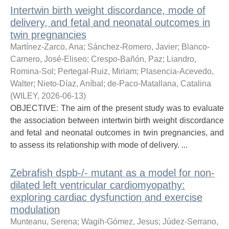
Intertwin birth weight discordance, mode of
delivery, and fetal and neonatal outcomes in
twin pregnancies
Martínez-Zarco, Ana
;
Sánchez-Romero, Javier
;
Blanco-
Carnero, José-Eliseo
;
Crespo-Bañón, Paz
;
Liandro,
Romina-Sol
;
Pertegal-Ruiz, Miriam
;
Plasencia-Acevedo,
Walter
;
Nieto-Díaz, Aníbal
;
de-Paco-Matallana, Catalina
(
WILEY
,
2026-06-13
)
OBJECTIVE: The aim of the present study was to evaluate
the association between intertwin birth weight discordance
and fetal and neonatal outcomes in twin pregnancies, and
to assess its relationship with mode of delivery. ...
Zebrafish dspb-/- mutant as a model for non-
dilated left ventricular cardiomyopathy:
exploring cardiac dysfunction and exercise
modulation
Munteanu, Serena
;
Wagih-Gómez, Jesus
;
Júdez-Serrano,