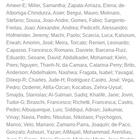
Ameer-E
;
Miller, Samantha
;
Zapata-Arriaza, Elena
;
de-
Alboniga-Chindurza, Asier
;
Bergui, Mauro
;
Molinaro,
Stefano
;
Sousa, Joao-Andre
;
Gomes, Fabio
;
Sargento-
Freitas, Joao
;
Alexandre, Andrea
;
Pedicelli, Alessandro
;
Hofmeister, Jeremy
;
Machi, Paolo
;
Scarcia, Luca
;
Kalsoum,
Erwah
;
Amorim, José
;
Meira, Torcato
;
Renieri, Leonardo
;
Capasso, Francesco
;
Romano, Daniele
;
Barcena-Ruiz,
Eduardo
;
Seoane, David
;
Abdalkader, Mohamad
;
Klein,
Piers
;
Nguyen, Thanh-N
;
da-Camara, Catarina-Perry
;
Brito,
Anderson
;
Abdelhakim, Nashwa
;
Fragata, Isabel
;
Yavagal,
Dileep-R
;
Charles, Jude-H
;
Rodríguez-Castro, José
;
Vega,
Pedro
;
Ozdemir, Atilla-Ozcan
;
Kocabas, Zehra-Uysal
;
Smajda, Stanislas
;
Al-Salman, Sadiq
;
Khalife, Jane
;
Jovin,
Tudor-G
;
Biraschi, Francesco
;
Richetti, Francesca
;
Castro,
Pedro
;
Albuquerque, Luis
;
Siddiqui, Adnan
;
Jaikumar,
Vinay
;
Navia, Pedro
;
Ntoulias, Nikolaos
;
Psychogios,
Marios
;
Velo, Mariano
;
Zamarro-Parra, Joaquín
;
de-Paco,
Gonzalo
;
Ashouri, Yazan
;
AlMajali, Mohammad
;
Arenillas,