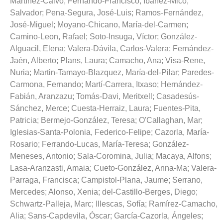
Martínez-Calvo, Fernando-Francisco
;
Ibáñez-Mico,
Salvador
;
Pena-Segura, José-Luis
;
Ramos-Fernández,
José-Miguel
;
Moyano-Chicano, María-del-Carmen
;
Camino-Leon, Rafael
;
Soto-Insuga, Víctor
;
González-
Alguacil, Elena
;
Valera-Dávila, Carlos-Valera
;
Fernández-
Jaén, Alberto
;
Plans, Laura
;
Camacho, Ana
;
Visa-Rene,
Nuria
;
Martin-Tamayo-Blazquez, María-del-Pilar
;
Paredes-
Carmona, Fernando
;
Martí-Carrera, Itxaso
;
Hernández-
Fabián, Aranzazu
;
Tomás-Davi, Meritxell
;
Casadesús-
Sánchez, Merce
;
Cuesta-Herraiz, Laura
;
Fuentes-Pita,
Patricia
;
Bermejo-González, Teresa
;
O'Callaghan, Mar
;
Iglesias-Santa-Polonia, Federico-Felipe
;
Cazorla, María-
Rosario
;
Ferrando-Lucas, María-Teresa
;
González-
Meneses, Antonio
;
Sala-Coromina, Julia
;
Macaya, Alfons
;
Lasa-Aranzasti, Amaia
;
Cueto-González, Anna-Ma
;
Valera-
Parraga, Francisca
;
Campistol-Plana, Jaume
;
Serrano,
Mercedes
;
Alonso, Xenia
;
del-Castillo-Berges, Diego
;
Schwartz-Palleja, Marc
;
Illescas, Sofía
;
Ramírez-Camacho,
Alia
;
Sans-Capdevila, Óscar
;
García-Cazorla, Ángeles
;