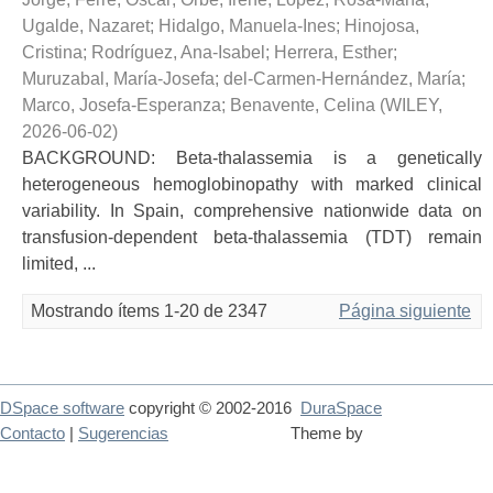
Ugalde, Nazaret
;
Hidalgo, Manuela-Ines
;
Hinojosa,
Cristina
;
Rodríguez, Ana-Isabel
;
Herrera, Esther
;
Muruzabal, María-Josefa
;
del-Carmen-Hernández, María
;
Marco, Josefa-Esperanza
;
Benavente, Celina
(
WILEY
,
2026-06-02
)
BACKGROUND: Beta-thalassemia is a genetically
heterogeneous hemoglobinopathy with marked clinical
variability. In Spain, comprehensive nationwide data on
transfusion-dependent beta-thalassemia (TDT) remain
limited, ...
Mostrando ítems 1-20 de 2347
Página siguiente
DSpace software
copyright © 2002-2016
DuraSpace
Contacto
|
Sugerencias
Theme by