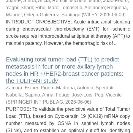
Juan-F
;
Sierra, Alicia
;
Romoli, Michele
;
Marto, Joao-Pedro
;
Yaghi, Shadi
;
Ribo, Marc
;
Tomasello, Alejandro
;
Requena,
Manuel
;
Ortega-Gutiérrez, Santiago
(
WILEY
,
2026-06-09
)
INTRODUCTION/OBJECTIVE: Acute intracranial stenting
during endovascular thrombectomy (EVT) for ischemic
stroke requires intraprocedural antiplatelet therapy (APT) to
maintain patency. However, the hemorrhagic risk of ...
Evaluating total tumor load (TTL) to predict
metastasis in four or more axillary lymph
nodes in HR +/HER2-breast cancer patients:
the TULIP4N+study
Zamora, Esther
;
Piñero-Madrona, Antonio
;
Sperduti,
Isabella
;
Sapino, Anna
;
Fougo, José-Luis
;
Peg, Vicente
(
SPRINGER INT PUBL AG
,
2026-06-06
)
PURPOSE: To validate the predictive value of Total Tumor
Load (TTL), based on Cytokeratin 19 (CK19) mRNA copy
number measured by OSNA in sentinel lymph nodes
(SLNs), and to establish an optimal cut-off for identifying