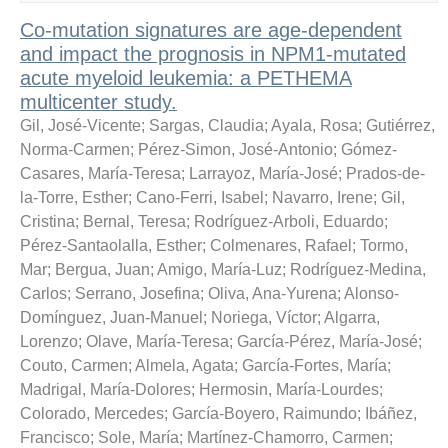
Co-mutation signatures are age-dependent
and impact the prognosis in NPM1-mutated
acute myeloid leukemia: a PETHEMA
multicenter study.
Gil, José-Vicente
;
Sargas, Claudia
;
Ayala, Rosa
;
Gutiérrez,
Norma-Carmen
;
Pérez-Simon, José-Antonio
;
Gómez-
Casares, María-Teresa
;
Larrayoz, María-José
;
Prados-de-
la-Torre, Esther
;
Cano-Ferri, Isabel
;
Navarro, Irene
;
Gil,
Cristina
;
Bernal, Teresa
;
Rodríguez-Arboli, Eduardo
;
Pérez-Santaolalla, Esther
;
Colmenares, Rafael
;
Tormo,
Mar
;
Bergua, Juan
;
Amigo, María-Luz
;
Rodríguez-Medina,
Carlos
;
Serrano, Josefina
;
Oliva, Ana-Yurena
;
Alonso-
Domínguez, Juan-Manuel
;
Noriega, Víctor
;
Algarra,
Lorenzo
;
Olave, María-Teresa
;
García-Pérez, María-José
;
Couto, Carmen
;
Almela, Agata
;
García-Fortes, María
;
Madrigal, María-Dolores
;
Hermosin, María-Lourdes
;
Colorado, Mercedes
;
García-Boyero, Raimundo
;
Ibáñez,
Francisco
;
Sole, María
;
Martínez-Chamorro, Carmen
;