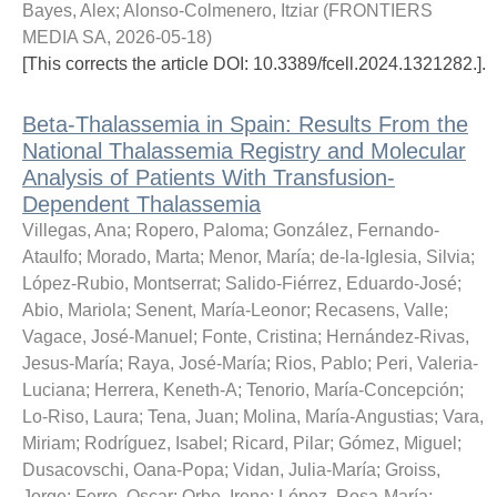
Bayes, Alex
;
Alonso-Colmenero, Itziar
(
FRONTIERS
MEDIA SA
,
2026-05-18
)
[This corrects the article DOI: 10.3389/fcell.2024.1321282.].
Beta-Thalassemia in Spain: Results From the
National Thalassemia Registry and Molecular
Analysis of Patients With Transfusion-
Dependent Thalassemia
Villegas, Ana
;
Ropero, Paloma
;
González, Fernando-
Ataulfo
;
Morado, Marta
;
Menor, María
;
de-la-Iglesia, Silvia
;
López-Rubio, Montserrat
;
Salido-Fiérrez, Eduardo-José
;
Abio, Mariola
;
Senent, María-Leonor
;
Recasens, Valle
;
Vagace, José-Manuel
;
Fonte, Cristina
;
Hernández-Rivas,
Jesus-María
;
Raya, José-María
;
Rios, Pablo
;
Peri, Valeria-
Luciana
;
Herrera, Keneth-A
;
Tenorio, María-Concepción
;
Lo-Riso, Laura
;
Tena, Juan
;
Molina, María-Angustias
;
Vara,
Miriam
;
Rodríguez, Isabel
;
Ricard, Pilar
;
Gómez, Miguel
;
Dusacovschi, Oana-Popa
;
Vidan, Julia-María
;
Groiss,
Jorge
;
Ferre, Oscar
;
Orbe, Irene
;
López, Rosa-María
;