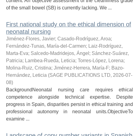
content. An objective assessment of the cleanliness grade
of the small bowel (SB) is currently lacking. We ...
First national study on the ethical dimension of
neonatal nursing
Jiménez-Flores, Javier
;
Casado-Rodríguez, Aroa
;
Fernández-Tunas, María-del-Carmen
;
Laiz-Rodríguez,
Marta-Eva
;
Salcedo-Madridejos, Ángel
;
Sánchez-Suárez,
Patricia
;
Lambea-Rueda, Leticia
;
Torres-López, Lorena
;
Molina-Ruiz, Cristina
;
Jiménez-Herrera, María-F
;
Bazo-
Hernández, Leticia
(
SAGE PUBLICATIONS LTD
,
2026-07-
08
)
BackgroundNeonatal nursing care requires ethical
competence alongside technical expertise. Despite
progress in Spain, disparities persist in ethical training and
professional autonomy in neonatal units.ObjectiveTo
examine ...
Landscape of copy number variants in Spanish