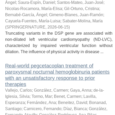
Ángel
;
Saura-Espín, Daniel
;
Santos-Mateo, Juan-José
;
Nicolas-Rocamora, María-Elisa
;
Gil-Ortuno, Cristina
;
Bernabé-García, Ángel
;
Gimeno-Blanes, Juan-Ramón
;
Cayuela-Fuentes, María-Luisa
;
Sabater-Molina, María
(
SPRINGERNATURE
,
2026-06-15
)
Truncating variants in the DSP gene are associated with
non-dilated left ventricular cardiomyopathy (ND-LVC),
characterized by impaired ventricular function without
dilation. The influence of physical activity in disease ...
Real-world pegcetacoplan treatment of
paroxysmal nocturnal hemoglobinuria patients
with an unsatisfactory response to prior
therapies
Vallejo, Carlos
;
González, Carmen
;
Gaya, Anna
;
de-la-
Iglesia, Silvia
;
Tormo, Mar
;
Benet, Carmen
;
Lavilla,
Esperanza
;
Fernández, Ana
;
Beneitez, David
;
Bonanad,
Santiago
;
Carnicero, Fernando
;
Díaz, Bianca
;
González,
Fernando-Ataulfo
;
González-Rodríguez, Ana-Pilar
;