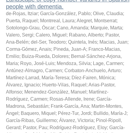
people with dementia.
de-Rojas, Itziar
;
García-González, Pablo
;
Olive, Claudia
;
Puerta, Raquel
;
Montrreal, Laura
;
Alegret, Montserrat
;
Sotolongo-Grau, Óscar
;
Cano, Amanda
;
Marquie, Marta
;
Valero, Sergi
;
Calero, Miguel
;
Rabano, Alberto
;
Pastor,
Ana-Belén
;
del-Ser, Teodoro
;
Quintela, Inés
;
Macias, Juan
;
Corma-Gómez, Anais
;
Pineda, Juan-A
;
Franco-Macias,
Emilio
;
Buiza-Rueda, Dolores
;
Bernal-Sánchez-Arjona,
Maria
;
Royo, José-Luis
;
Mendoza, Silvia
;
Lage, Carmen
;
Antúnez-Almagro, Carmen
;
Corbaton-Anchuelo, Arturo
;
Martínez-Larrad, María-Teresa
;
Díez-Fairen, Mónica
;
Álvarez, Ignacio
;
Huerto-Vilas, Raquel
;
Arias-Pastor,
Alfonso
;
Menendez-González, Manuel
;
Martínez-
Rodríguez, Carmen
;
Rosas-Allende, Irene
;
García-
Madrona, Sebastián
;
Frank-García, Ana
;
Martin-Montes,
Ángel
;
Baquero, Miquel
;
Pérez-Tur, Jordi
;
Bullido, María-J
;
García-Ribas, Guillermo
;
Álvarez, Victoria
;
Pinol-Ripoll,
Gerard
;
Pastor, Pau
;
Rodríguez-Rodríguez, Eloy
;
García-