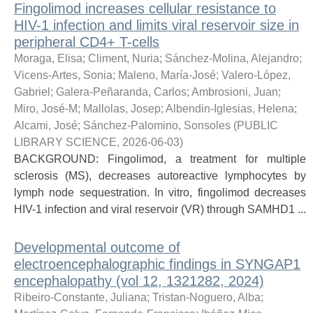
Fingolimod increases cellular resistance to
HIV-1 infection and limits viral reservoir size in
peripheral CD4+ T-cells
Moraga, Elisa
;
Climent, Nuria
;
Sánchez-Molina, Alejandro
;
Vicens-Artes, Sonia
;
Maleno, María-José
;
Valero-López,
Gabriel
;
Galera-Peñaranda, Carlos
;
Ambrosioni, Juan
;
Miro, José-M
;
Mallolas, Josep
;
Albendin-Iglesias, Helena
;
Alcami, José
;
Sánchez-Palomino, Sonsoles
(
PUBLIC
LIBRARY SCIENCE
,
2026-06-03
)
BACKGROUND: Fingolimod, a treatment for multiple
sclerosis (MS), decreases autoreactive lymphocytes by
lymph node sequestration. In vitro, fingolimod decreases
HIV-1 infection and viral reservoir (VR) through SAMHD1 ...
Developmental outcome of
electroencephalographic findings in SYNGAP1
encephalopathy (vol 12, 1321282, 2024)
Ribeiro-Constante, Juliana
;
Tristan-Noguero, Alba
;