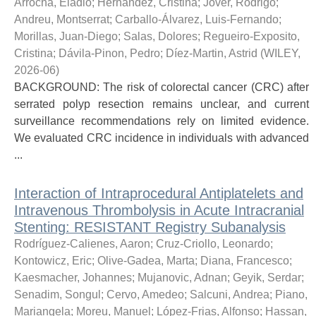
Arrocha, Eladio
;
Hernández, Cristina
;
Jover, Rodrigo
;
Andreu, Montserrat
;
Carballo-Álvarez, Luis-Fernando
;
Morillas, Juan-Diego
;
Salas, Dolores
;
Regueiro-Exposito,
Cristina
;
Dávila-Pinon, Pedro
;
Díez-Martin, Astrid
(
WILEY
,
2026-06
)
BACKGROUND: The risk of colorectal cancer (CRC) after
serrated polyp resection remains unclear, and current
surveillance recommendations rely on limited evidence.
We evaluated CRC incidence in individuals with advanced
...
Interaction of Intraprocedural Antiplatelets and
Intravenous Thrombolysis in Acute Intracranial
Stenting: RESISTANT Registry Subanalysis
Rodríguez-Calienes, Aaron
;
Cruz-Criollo, Leonardo
;
Kontowicz, Eric
;
Olive-Gadea, Marta
;
Diana, Francesco
;
Kaesmacher, Johannes
;
Mujanovic, Adnan
;
Geyik, Serdar
;
Senadim, Songul
;
Cervo, Amedeo
;
Salcuni, Andrea
;
Piano,
Mariangela
;
Moreu, Manuel
;
López-Frias, Alfonso
;
Hassan,