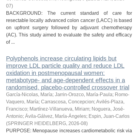
07
)
BACKGROUND: The current standard of care for
resectable locally advanced colon cancer (LACC) is based
on upfront surgery followed by adjuvant chemotherapy
(AC). This study aimed to evaluate the safety and efficacy
of ...
Polyphenols increase circulating lipids but
improve LDL particle quality and reduce LDL
oxidation in postmenopausal women:
metabotype- and age-dependent effects in a
randomised, placebo-controlled crossover trial
García-Nicolas, María
;
Jarrin-Orozco, María-Paula
;
Romo-
Vaquero, María
;
Carrascosa, Concepcion
;
Avilés-Plaza,
Francisco
;
Martínez-Villanueva, Miriam
;
Noguera, José-
Antonio
;
Ávila-Gálvez, María-Ángeles
;
Espin, Juan-Carlos
(
SPRINGER HEIDELBERG
,
2026-08
)
PURPOSE: Menopause increases cardiometabolic risk via