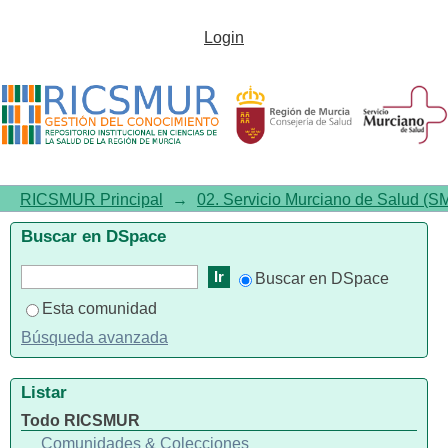
Envíos recientes
Login
RICSMUR Principal
→
02. Servicio Murciano de Salud (S
Buscar en DSpace
Buscar en DSpace
Esta comunidad
Búsqueda avanzada
Listar
Todo RICSMUR
Comunidades & Colecciones