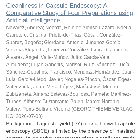
Cleanliness in Capsule Endoscopy: A
Comparative Study of Four Preparations using
Artificial Intelligence
Nevarez, Andrea
;
Noorda, Reinier
;
Alonso-Lazaro, Noelia
;
Carretero, Cristina
;
Prieto-de-Frias, César
;
González-
Suárez, Begoña
;
Giordano, Antonio
;
Jiménez-García,
Victoria-Alejandra
;
Lorenzo-González, Laura
;
Caunedo-
Álvarez, Ángel
;
Valle-Muñoz, Julio
;
García-Vela,
Almudena
;
Lujan-Sanchis, Marisol
;
Ruiz-Sánchez, Lucía
;
Sánchez-Ceballos, Francisco
;
Mendoza-Hernández, Juan-
Luis
;
García-Lledo, Javier
;
Nogales-Rincon, Óscar
;
Egea-
Valenzuela, Juan
;
Mesa-López, María-José
;
Merino-
Zubizarreta, Ainara
;
Estevez-Boullosa, Pamela
;
Martínez-
Turnes, Alfonso
;
Bustamante-Balen, Marco
;
Naranjo,
Valery
;
Pons-Beltrán, Vicente
(
GEORG THIEME VERLAG
KG
,
2026-07-03
)
Background Diagnostic yield (DY) of small bowel capsule
endoscopy (SBCE) is limited by the presence of intestinal