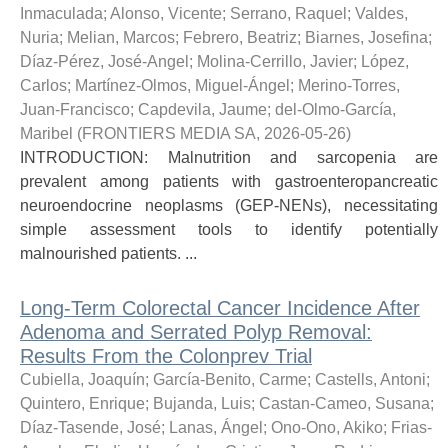
Inmaculada
;
Alonso, Vicente
;
Serrano, Raquel
;
Valdes,
Nuria
;
Melian, Marcos
;
Febrero, Beatriz
;
Biarnes, Josefina
;
Díaz-Pérez, José-Angel
;
Molina-Cerrillo, Javier
;
López,
Carlos
;
Martínez-Olmos, Miguel-Ángel
;
Merino-Torres,
Juan-Francisco
;
Capdevila, Jaume
;
del-Olmo-García,
Maribel
(
FRONTIERS MEDIA SA
,
2026-05-26
)
INTRODUCTION: Malnutrition and sarcopenia are
prevalent among patients with gastroenteropancreatic
neuroendocrine neoplasms (GEP-NENs), necessitating
simple assessment tools to identify potentially
malnourished patients. ...
Long-Term Colorectal Cancer Incidence After
Adenoma and Serrated Polyp Removal:
Results From the Colonprev Trial
Cubiella, Joaquín
;
García-Benito, Carme
;
Castells, Antoni
;
Quintero, Enrique
;
Bujanda, Luis
;
Castan-Cameo, Susana
;
Díaz-Tasende, José
;
Lanas, Ángel
;
Ono-Ono, Akiko
;
Frias-