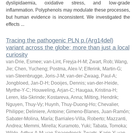
dyslipidaemia, oxidative stress, and low-grade
inflammation. Polyphenols may modulate these processes,
but human evidence is inconsistent. We investigated the
effects ...
Tracing the pathogenic PLN p.(Arg14del)
variant across the globe; more than just a local
curiosity
van-Drie, Esmee
;
van-Lint, Freyja-H-M
;
Zwart, Rob
;
Wang,
Jie
;
Chen, Yucheng
;
Postma, Alex-V
;
Elferink, Martin-G
;
van-Steenbrugge, Joris-J-M
;
van-der-Zwaag, Paul-A
;
Jongbloed, Jan-D-H
;
Dooijes, Dennis
;
van-der-Heide,
Myrthe-Y-C
;
Houweling, Arjan-C
;
Haugaa, Kristina-H
;
Leren, Ida-Skrinde
;
Kostareva, Anna
;
Milting, Hendrik
;
Nguyen, Thuy-Vy
;
Huynh, Thuy-Duong-Ho
;
Chevalier,
Philippe
;
Deliniere, Antoine
;
Gimeno-Blanes, Juan-Ramón
;
Sabater-Molina, María
;
Barriales-Villa, Roberto
;
Mazzanti,
Andrea
;
Memmi, Mirella
;
Kuramoto, Yuki
;
Tabata, Tomoka
;
Wilde, Arthur-A-M
;
van-Spaendonck-Zwarts, Karin-Y
;
van-