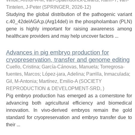
Tintelen, J-Peter
(
SPRINGER
,
2026-12
)
Studying the global distribution of the pathogenic variant
c.40_42delAGA;p.(Arg14del) in the phospholamban (PLN)
gene is highly important for raising awareness among
healthcare providers and may help uncover factors ...
Advances in pig embryo production for
cryopreservation, transfer and genome editing
Cuello, Cristina
;
García-Cánovas, Manuela
;
Torregrosa-
fuentes, Marcos
;
López-jara, Adelina
;
Parrilla, Inmaculada
;
Gil, M-Antonia
;
Martínez, Emilio-A
(
SOCIETY
REPRODUCTION & DEVELOPMENT-SRD
,
)
Pig embryo production has emerged as a cornerstone for
advancing both agricultural efficiency and biomedical
innovation. In vivo-derived embryos remain the gold
standard for cryopreservation and embryo transfer due to
their ...