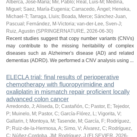
Alberca, José-María
;
Mir, Pablo
;
Real, Luis-M
;
Medina,
Miguel
;
Saez, María-Eugenia
;
Carracedo, Ángel
;
Heneka,
Michael-T
;
Tarraga, Lluis
;
Boada, Merce
;
Sánchez-Juan,
Pascual
;
Fernández, M-Victoria
;
van-der-Lee, Sven-J
;
Ruiz, Agustin
(
SPRINGERNATURE
,
2026-06-30
)
Recent studies suggest that copy number variants (CNVs)
may contribute to the missing heritability of complex
diseases such as Alzheimer's disease (AD) and related
dementias (ADRD). We performed a CNV analysis using ...
ELECLA trial: final results of perioperative
chemotherapy with fluoropyrimidine and
oxaliplatin in mismatch repair proficient locally
advanced colon cancer
Arredondo, J
;
Aliseda, D
;
Castañón, C
;
Pastor, E
;
Tejedor,
P
;
Muinelo, M
;
Pastor, C
;
García-Flórez, L
;
Vigorita, V
;
Gallarin, I
;
Montoya, M
;
Tasende, M
;
García, F
;
Rodríguez,
P
;
Ruiz-de-la-Hermosa, A
;
Simo, V
;
Álvarez, C
;
Rodríguez,
C
;
Núñez-Cordoba, JM
;
Rodríguez, J
(
ELSEVIER
,
2026-