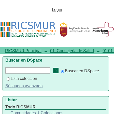
¿Existe variabilidad en la
Login
indicación del sondaje vesical
en los hospitales?
RICSMUR Principal
→
01. Consejería de Salud
→
01.01.
Buscar en DSpace
Buscar en DSpace
Esta colección
Búsqueda avanzada
Listar
Todo RICSMUR
Comunidades & Colecciones