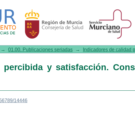
cibida y satisfacción. Consultas
→
01.00. Publicaciones seriadas
→
Indicadores de calidad p
 percibida y satisfacción. Cons
3456789/14446