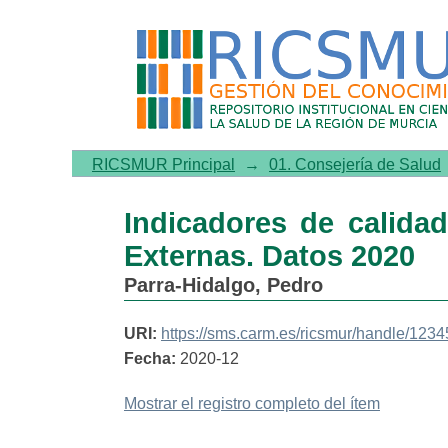
Indicadores de calidad per
RICSMUR Principal
→
01. Consejería de Salud
Indicadores de calidad
Externas. Datos 2020
Parra-Hidalgo, Pedro
URI:
https://sms.carm.es/ricsmur/handle/12
Fecha:
2020-12
Mostrar el registro completo del ítem