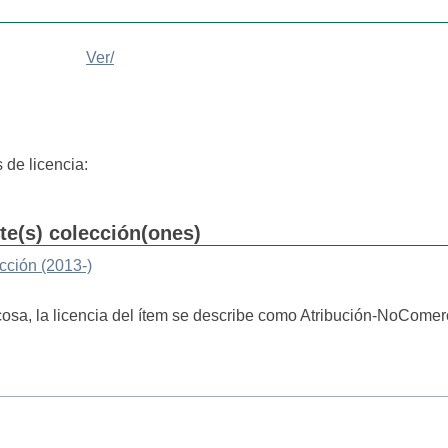
Ver/
 de licencia:
nte(s) colección(ones)
acción (2013-)
cosa, la licencia del ítem se describe como Atribución-NoComerc