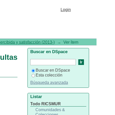
 Externas. Datos 2020
Login
ercibida y satisfacción (2013-)
→
Ver ítem
Buscar en DSpace
ultas
Buscar en DSpace
Esta colección
Búsqueda avanzada
Listar
Todo RICSMUR
Comunidades &
Colecciones