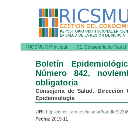
Boletín Epidemiológico 
Enfermedades de declaraci
RICSMUR Principal
→
01. Consejería de Salud
Boletín Epidemiológ
Número 842, noviemb
obligatoria
Consejería de Salud. Dirección 
Epidemiología
URI:
https://sms.carm.es/ricsmur/handle/123
Fecha:
2019-11