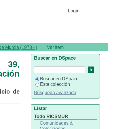
, Número 842, noviembre.
Login
e Murcia (1978 - )
→
Ver ítem
Buscar en DSpace
n 39,
ación
Buscar en DSpace
Esta colección
icio de
Búsqueda avanzada
Listar
Todo RICSMUR
Comunidades &
Colecciones