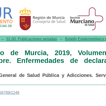
de Murcia, 2019, Volumen 39
ón obligatoria
→
01.00. Publicaciones seriadas
→
Boletín Epidemiológico d
ico de Murcia, 2019, Volume
re. Enfermedades de declar
General de Salud Pública y Adicciones. Serv
456789/1246