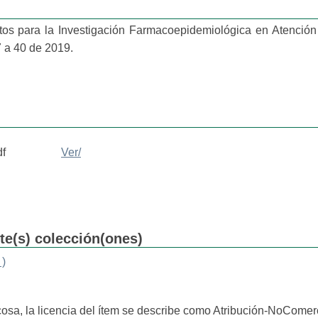
tos para la Investigación Farmacoepidemiológica en Atención 
a 40 de 2019.
df
Ver/
nte(s) colección(ones)
 )
cosa, la licencia del ítem se describe como Atribución-NoComerc